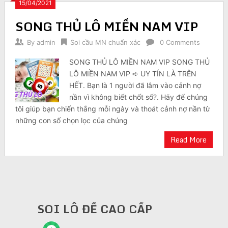
15/04/2021
SONG THỦ LÔ MIỀN NAM VIP
By
admin
Soi cầu MN chuẩn xác
0 Comments
SONG THỦ LÔ MIỀN NAM VIP SONG THỦ
LÔ MIỀN NAM VIP ➪ UY TÍN LÀ TRÊN
HẾT. Bạn là 1 người đã lâm vào cảnh nợ
nần vì không biết chốt số?. Hãy để chúng
tôi giúp bạn chiến thắng mỗi ngày và thoát cảnh nợ nần từ
những con số chọn lọc của chúng
Read More
SOI LÔ ĐỀ CAO CẤP