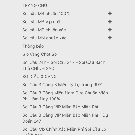
TRANG CHỦ
Soi cầu MB chuẩn 100%
Soi cầu MB Víp nhất
Soi cầu MT chuẩn xác
Soi cầu MN chuẩn xác
Thông báo
Gio Vang Chot So
Soi Cầu 24h – Soi Cầu 247 – Soi Cầu Bạch
Thủ CHÍNH XÁC
SOI CẦU 3 CÀNG
Soi Cầu 3 Càng 3 Miền Tỷ Lệ Trúng 99%
Soi Cầu 3 Càng Miền Nam Cực Chuẩn Miễn
Phí Hôm Nay 100%
Soi Cầu 3 Càng VIP Miền Bắc Miễn Phí
Soi Cầu 3 Càng VIP Miền Bắc Miễn Phí – Dự
Đoán 247
Soi Cầu Mb Chính Xác Miễn Phí Soi Cầu Lô