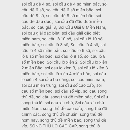
soi cầu đề 4 số, soi cầu đề 4 số miền bắc, soi
cầu đề 6 số, soi cầu đề 6 số miền bắc, soi
cầu đề 8 số, soi cầu đề 8 số miền bắc, soi
cau de dau duoi, soi cầu đề đầu đuôi miền
bắc, soi cầu giải 8, Soi Cầu Giải 8 Miền Nam,
soi cau giải đặc biệt, soi cầu giải đặc biệt
miền nam, soi cầu lô 10 số, soi cầu lô 10 số
miền bắc, soi cầu lô 3 số, Soi cầu lô 4 số, soi
cầu lô 4 số miền bắc, soi cầu lô 6 số, soi cầu
lô 6 số miền bắc, soi cầu lô 8 số, soi cầu lô 8
số miền bắc, Soi cầu lô xiên 2, Soi cầu lô xiên
2 miền Bắc, soi cau lo xien 3, soi cầu lô xiên 3
miền bắc, soi cầu lô xiên 4 miền bắc, soi cầu
lô xiên 4 soi cầu ba càng, soi cau mien nam,
soi cau mien trung, soi cầu số cao cấp, soi
cầu số miền bắc, soi cầu số vip, soi cầu song
thủ đề, soi cầu song thủ đề miền bắc, Soi cầu
song thủ lô, soi cau xỉu chủ, Soi cầu xỉu chủ
miền Nam, song thủ đề cao cấp, song thủ đề
chính xác, song thủ đề chuẩn, song thủ đề
hôm nay, song thủ đề miền bắc, song thủ đề
víp, SONG THỦ LÔ CAO CẤP, song thủ lô