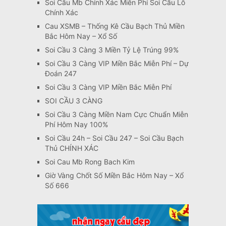
Soi Cầu Mb Chính Xác Miễn Phí Soi Cầu Lô
Chính Xác
Cau XSMB – Thống Kê Cầu Bạch Thủ Miền
Bắc Hôm Nay – Xổ Số
Soi Cầu 3 Càng 3 Miền Tỷ Lệ Trúng 99%
Soi Cầu 3 Càng VIP Miền Bắc Miễn Phí – Dự
Đoán 247
Soi Cầu 3 Càng VIP Miền Bắc Miễn Phí
SOI CẦU 3 CÀNG
Soi Cầu 3 Càng Miền Nam Cực Chuẩn Miễn
Phí Hôm Nay 100%
Soi Cầu 24h – Soi Cầu 247 – Soi Cầu Bạch
Thủ CHÍNH XÁC
Soi Cau Mb Rong Bach Kim
Giờ Vàng Chốt Số Miền Bắc Hôm Nay – Xổ
Số 666