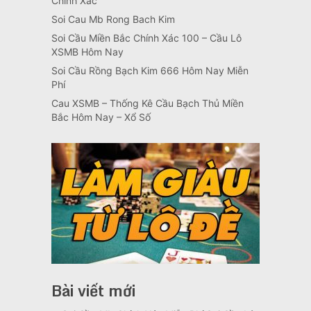
Chính Xác
Soi Cau Mb Rong Bach Kim
Soi Cầu Miền Bắc Chính Xác 100 – Cầu Lô
XSMB Hôm Nay
Soi Cầu Rồng Bạch Kim 666 Hôm Nay Miễn
Phí
Cau XSMB – Thống Kê Cầu Bạch Thủ Miền
Bắc Hôm Nay – Xổ Số
Bài viết mới