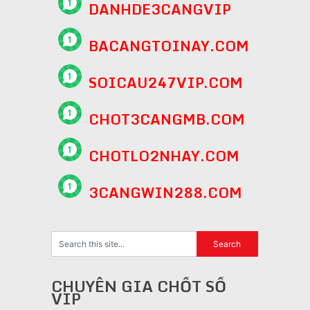
DANHDE3CANGVIP
BACANGTOINAY.COM
SOICAU247VIP.COM
CHOT3CANGMB.COM
CHOTLO2NHAY.COM
3CANGWIN288.COM
CHUYÊN GIA CHỐT SỐ
VIP