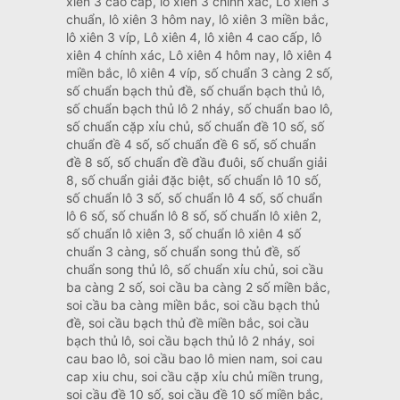
xien 3 cao cap, lô xiên 3 chính xác, Lô xiên 3
chuẩn, lô xiên 3 hôm nay, lô xiên 3 miền bắc,
lô xiên 3 víp, Lô xiên 4, lô xiên 4 cao cấp, lô
xiên 4 chính xác, Lô xiên 4 hôm nay, lô xiên 4
miền bắc, lô xiên 4 víp, số chuẩn 3 càng 2 số,
số chuẩn bạch thủ đề, số chuẩn bạch thủ lô,
số chuẩn bạch thủ lô 2 nháy, số chuẩn bao lô,
số chuẩn cặp xỉu chủ, số chuẩn đề 10 số, số
chuẩn đề 4 số, số chuẩn đề 6 số, số chuẩn
đề 8 số, số chuẩn đề đầu đuôi, số chuẩn giải
8, số chuẩn giải đặc biệt, số chuẩn lô 10 số,
số chuẩn lô 3 số, số chuẩn lô 4 số, số chuẩn
lô 6 số, số chuẩn lô 8 số, số chuẩn lô xiên 2,
số chuẩn lô xiên 3, số chuẩn lô xiên 4 số
chuẩn 3 càng, số chuẩn song thủ đề, số
chuẩn song thủ lô, số chuẩn xỉu chủ, soi cầu
ba càng 2 số, soi cầu ba càng 2 số miền bắc,
soi cầu ba càng miền bắc, soi cầu bạch thủ
đề, soi cầu bạch thủ đề miền bắc, soi cầu
bạch thủ lô, soi cầu bạch thủ lô 2 nháy, soi
cau bao lô, soi cầu bao lô mien nam, soi cau
cap xiu chu, soi cầu cặp xỉu chủ miền trung,
soi cầu đề 10 số, soi cầu đề 10 số miền bắc,