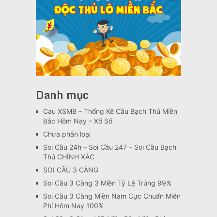
Danh mục
Cau XSMB – Thống Kê Cầu Bạch Thủ Miền
Bắc Hôm Nay – Xổ Số
Chưa phân loại
Soi Cầu 24h – Soi Cầu 247 – Soi Cầu Bạch
Thủ CHÍNH XÁC
SOI CẦU 3 CÀNG
Soi Cầu 3 Càng 3 Miền Tỷ Lệ Trúng 99%
Soi Cầu 3 Càng Miền Nam Cực Chuẩn Miễn
Phí Hôm Nay 100%