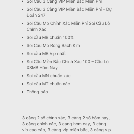
Soi Cầu 3 Càng VIP Miền Bắc Miễn Phí
Soi Cầu 3 Càng VIP Miền Bắc Miễn Phí – Dự
Đoán 247
Soi Cầu Mb Chính Xác Miễn Phí Soi Cầu Lô
Chính Xác
Soi cầu MB chuẩn 100%
Soi Cau Mb Rong Bach Kim
Soi cầu MB Víp nhất
Soi Cầu Miền Bắc Chính Xác 100 – Cầu Lô
XSMB Hôm Nay
Soi cầu MN chuẩn xác
Soi cầu MT chuẩn xác
Thông báo
3 càng 2 số chính xác, 3 càng 2 số hôm nay,
3 càng chính xác, 3 cang hom nay, 3 càng
víp cao cấp, 3 càng vip miền bắc, 3 càng víp