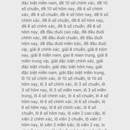
đặc biệt miền nam, đề 10 số chính xác, đề 10
số chuẩn, đề 10 số hôm nay, đề 4 số chính
xác, đề 4 số chuẩn, đề 4 số hôm nay, đề 6 số
chính xác, đề 6 số chuẩn, đề 6 số hôm nay,
đề 8 số chính xác, đề 8 số chuẩn, đề 8 số
hôm nay, đề đầu đuôi cao cấp, đề đầu đuôi
chính xác, đề đầu đuôi chuẩn, đề đầu đuôi
hôm nay, đề đầu đuôi miền bắc, đề đầu đuôi
vip, giải 8 chính xác, giải 8 chuẩn, giải 8 hôm
nay, giải 8 miền nam, giai 8 mien trung, giải 8
miền trung vip, giải đặc biệt chính xác, giải
đặc biệt chuẩn, giải đặc biệt hôm nay, giải
đặc biệt miền nam, giải đặc biệt miền trung,
lô 10 số chính xác, lô 10 số chuẩn, lô 10 số
hôm nay, lô 3 số chính xác, lô 3 số chuẩn, lô
3 số hôm nay, lô 3 số miền nam, lô 3 số miền
trung, lô 4 số chính xác, lô 4 số chuẩn, lô 4 số
hôm nay, lô 6 số chính xác, lô 6 số chuẩn, lô
6 số hôm nay, lô 8 số chính xác, lô 8 số
chuẩn, lô 8 số hôm nay, lô xiên 2 cao cấp, lô
xiên 2 chính xác, lô xiên 2 chuẩn, lô xiên 2
hôm nay, lô xiên 2 miền bắc, lô xiên 2 vip, lo