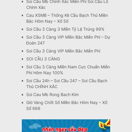
Soi Cầu Mb Chính Xác Miễn Phí Soi Cầu Lô
Chính Xác
Cau XSMB – Thống Kê Cầu Bạch Thủ Miền
Bắc Hôm Nay – Xổ Số
Soi Cầu 3 Càng 3 Miền Tỷ Lệ Trúng 99%
Soi Cầu 3 Càng VIP Miền Bắc Miễn Phí – Dự
Đoán 247
Soi Cầu 3 Càng VIP Miền Bắc Miễn Phí
SOI CẦU 3 CÀNG
Soi Cầu 3 Càng Miền Nam Cực Chuẩn Miễn
Phí Hôm Nay 100%
Soi Cầu 24h – Soi Cầu 247 – Soi Cầu Bạch
Thủ CHÍNH XÁC
Soi Cau Mb Rong Bach Kim
Giờ Vàng Chốt Số Miền Bắc Hôm Nay – Xổ
Số 666