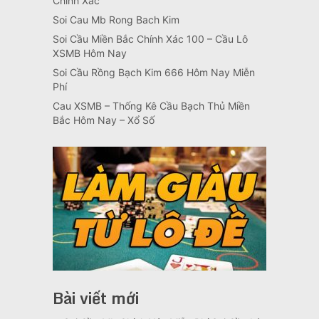
Chính Xác
Soi Cau Mb Rong Bach Kim
Soi Cầu Miền Bắc Chính Xác 100 – Cầu Lô
XSMB Hôm Nay
Soi Cầu Rồng Bạch Kim 666 Hôm Nay Miễn
Phí
Cau XSMB – Thống Kê Cầu Bạch Thủ Miền
Bắc Hôm Nay – Xổ Số
Bài viết mới