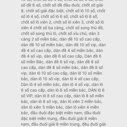
số đề 8 số, chốt số đề đầu đuôi, chốt số giải
8, chốt số giải đặc biệt, chốt số lô 10 số, chốt
số lô 4 số, chốt số lô 6 số, chốt số lô 8 số,
chốt số lô xiên 2, chốt số lô xiên 3, chốt số lô
xiên 4 chốt số ba càng, chốt số song thủ đề,
chốt số song thủ lô, chốt số xỉu chủ, dàn 3
càng 2 số miền bắc, dàn đề 10 số cao cấp,
dàn đề 10 số miền bắc, dàn đề 10 số vip, dàn
đề 4 số cao cấp, dàn đề 4 số miền bắc, dàn
đề 4 số vip, dàn đề 6 số cao cấp, Dàn đề 6
số miền Bắc, dàn đề 6 số vip, dàn đề 8 số
cao cấp, dàn đề 8 số miền bắc, dàn đề 8 số
vip, dàn lô 10 số cao cấp, dàn lô 10 số miền
bắc, dàn lô 10 số vip, dàn lô 4 số cao cấp,
Dàn lô 4 số miền bắc, dàn lô 4 số vip, dàn lô
6 số cao cấp, dàn lô 6 số miền bắc, DÀN lô 6
số VIP, dàn lô 8 số cao cấp, dàn lô 8 số miền
bắc, dàn lô 8 số vip, dàn lô xiên 2 miền bắc,
dàn lô xiên 3 miền bắc, dàn lô xiên 4 miền
bắc, đầu đuôi đặc biệt miền nam, đầu đuôi
đặc biệt miền trung, đầu đuôi giải 8 miền
nam, đầu đuôi giải 8 miền trung, đầu đuôi giải