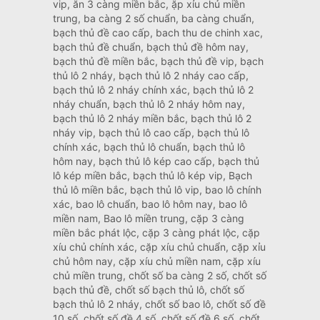
vip, ăn 3 càng miền bắc, ặp xỉu chủ miền
trung, ba càng 2 số chuẩn, ba càng chuẩn,
bạch thủ đề cao cấp, bach thu de chinh xac,
bạch thủ đề chuẩn, bạch thủ đề hôm nay,
bạch thủ đề miền bắc, bạch thủ đề vip, bạch
thủ lô 2 nháy, bạch thủ lô 2 nháy cao cấp,
bạch thủ lô 2 nháy chính xác, bạch thủ lô 2
nháy chuẩn, bạch thủ lô 2 nháy hôm nay,
bạch thủ lô 2 nháy miền bắc, bạch thủ lô 2
nháy vip, bạch thủ lô cao cấp, bạch thủ lô
chính xác, bạch thủ lô chuẩn, bạch thủ lô
hôm nay, bạch thủ lô kép cao cấp, bạch thủ
lô kép miền bắc, bạch thủ lô kép vip, Bạch
thủ lô miền bắc, bạch thủ lô vip, bao lô chính
xác, bao lô chuẩn, bao lô hôm nay, bao lô
miền nam, Bao lô miền trung, cặp 3 càng
miền bắc phát lộc, cặp 3 càng phát lộc, cặp
xíu chủ chính xác, cặp xíu chủ chuẩn, cặp xỉu
chủ hôm nay, cặp xíu chủ miền nam, cặp xíu
chủ miền trung, chốt số ba càng 2 số, chốt số
bạch thủ đề, chốt số bạch thủ lô, chốt số
bạch thủ lô 2 nháy, chốt số bao lô, chốt số đề
10 số, chốt số đề 4 số, chốt số đề 6 số, chốt