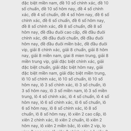
đặc biệt miền nam, đề 10 số chính xác, đề 10
số chuẩn, đề 10 số hôm nay, đề 4 số chính
xác, đề 4 số chuẩn, đề 4 số hôm nay, đề 6 số
chính xác, đề 6 số chuẩn, đề 6 số hôm nay,
đề 8 số chính xác, đề 8 số chuẩn, đề 8 số
hôm nay, đề đầu đuôi cao cấp, đề đầu đuôi
chính xác, đề đầu đuôi chuẩn, đề đầu đuôi
hôm nay, đề đầu đuôi miền bắc, đề đầu đuôi
vip, giải 8 chính xác, giải 8 chuẩn, giải 8 hôm
nay, giải 8 miền nam, giai 8 mien trung, giải 8
miền trung vip, giải đặc biệt chính xác, giải
đặc biệt chuẩn, giải đặc biệt hôm nay, giải
đặc biệt miền nam, giải đặc biệt miền trung,
lô 10 số chính xác, lô 10 số chuẩn, lô 10 số
hôm nay, lô 3 số chính xác, lô 3 số chuẩn, lô
3 số hôm nay, lô 3 số miền nam, lô 3 số miền
trung, lô 4 số chính xác, lô 4 số chuẩn, lô 4 số
hôm nay, lô 6 số chính xác, lô 6 số chuẩn, lô
6 số hôm nay, lô 8 số chính xác, lô 8 số
chuẩn, lô 8 số hôm nay, lô xiên 2 cao cấp, lô
xiên 2 chính xác, lô xiên 2 chuẩn, lô xiên 2
hôm nay, lô xiên 2 miền bắc, lô xiên 2 vip, lo