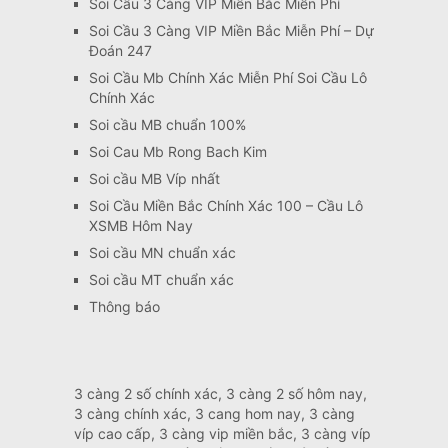
Soi Cầu 3 Càng VIP Miền Bắc Miễn Phí
Soi Cầu 3 Càng VIP Miền Bắc Miễn Phí – Dự
Đoán 247
Soi Cầu Mb Chính Xác Miễn Phí Soi Cầu Lô
Chính Xác
Soi cầu MB chuẩn 100%
Soi Cau Mb Rong Bach Kim
Soi cầu MB Víp nhất
Soi Cầu Miền Bắc Chính Xác 100 – Cầu Lô
XSMB Hôm Nay
Soi cầu MN chuẩn xác
Soi cầu MT chuẩn xác
Thông báo
3 càng 2 số chính xác, 3 càng 2 số hôm nay,
3 càng chính xác, 3 cang hom nay, 3 càng
víp cao cấp, 3 càng vip miền bắc, 3 càng víp