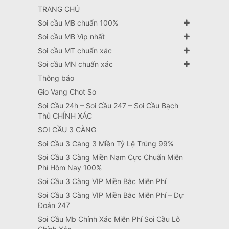
TRANG CHỦ
Soi cầu MB chuẩn 100%
Soi cầu MB Víp nhất
Soi cầu MT chuẩn xác
Soi cầu MN chuẩn xác
Thông báo
Gio Vang Chot So
Soi Cầu 24h – Soi Cầu 247 – Soi Cầu Bạch
Thủ CHÍNH XÁC
SOI CẦU 3 CÀNG
Soi Cầu 3 Càng 3 Miền Tỷ Lệ Trúng 99%
Soi Cầu 3 Càng Miền Nam Cực Chuẩn Miễn
Phí Hôm Nay 100%
Soi Cầu 3 Càng VIP Miền Bắc Miễn Phí
Soi Cầu 3 Càng VIP Miền Bắc Miễn Phí – Dự
Đoán 247
Soi Cầu Mb Chính Xác Miễn Phí Soi Cầu Lô