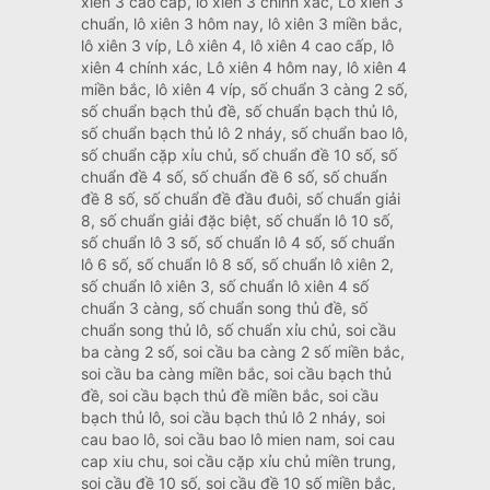
xien 3 cao cap, lô xiên 3 chính xác, Lô xiên 3
chuẩn, lô xiên 3 hôm nay, lô xiên 3 miền bắc,
lô xiên 3 víp, Lô xiên 4, lô xiên 4 cao cấp, lô
xiên 4 chính xác, Lô xiên 4 hôm nay, lô xiên 4
miền bắc, lô xiên 4 víp, số chuẩn 3 càng 2 số,
số chuẩn bạch thủ đề, số chuẩn bạch thủ lô,
số chuẩn bạch thủ lô 2 nháy, số chuẩn bao lô,
số chuẩn cặp xỉu chủ, số chuẩn đề 10 số, số
chuẩn đề 4 số, số chuẩn đề 6 số, số chuẩn
đề 8 số, số chuẩn đề đầu đuôi, số chuẩn giải
8, số chuẩn giải đặc biệt, số chuẩn lô 10 số,
số chuẩn lô 3 số, số chuẩn lô 4 số, số chuẩn
lô 6 số, số chuẩn lô 8 số, số chuẩn lô xiên 2,
số chuẩn lô xiên 3, số chuẩn lô xiên 4 số
chuẩn 3 càng, số chuẩn song thủ đề, số
chuẩn song thủ lô, số chuẩn xỉu chủ, soi cầu
ba càng 2 số, soi cầu ba càng 2 số miền bắc,
soi cầu ba càng miền bắc, soi cầu bạch thủ
đề, soi cầu bạch thủ đề miền bắc, soi cầu
bạch thủ lô, soi cầu bạch thủ lô 2 nháy, soi
cau bao lô, soi cầu bao lô mien nam, soi cau
cap xiu chu, soi cầu cặp xỉu chủ miền trung,
soi cầu đề 10 số, soi cầu đề 10 số miền bắc,