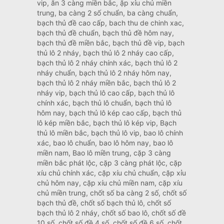
vip, ăn 3 càng miền bắc, ặp xỉu chủ miền
trung, ba càng 2 số chuẩn, ba càng chuẩn,
bạch thủ đề cao cấp, bach thu de chinh xac,
bạch thủ đề chuẩn, bạch thủ đề hôm nay,
bạch thủ đề miền bắc, bạch thủ đề vip, bạch
thủ lô 2 nháy, bạch thủ lô 2 nháy cao cấp,
bạch thủ lô 2 nháy chính xác, bạch thủ lô 2
nháy chuẩn, bạch thủ lô 2 nháy hôm nay,
bạch thủ lô 2 nháy miền bắc, bạch thủ lô 2
nháy vip, bạch thủ lô cao cấp, bạch thủ lô
chính xác, bạch thủ lô chuẩn, bạch thủ lô
hôm nay, bạch thủ lô kép cao cấp, bạch thủ
lô kép miền bắc, bạch thủ lô kép vip, Bạch
thủ lô miền bắc, bạch thủ lô vip, bao lô chính
xác, bao lô chuẩn, bao lô hôm nay, bao lô
miền nam, Bao lô miền trung, cặp 3 càng
miền bắc phát lộc, cặp 3 càng phát lộc, cặp
xíu chủ chính xác, cặp xíu chủ chuẩn, cặp xỉu
chủ hôm nay, cặp xíu chủ miền nam, cặp xíu
chủ miền trung, chốt số ba càng 2 số, chốt số
bạch thủ đề, chốt số bạch thủ lô, chốt số
bạch thủ lô 2 nháy, chốt số bao lô, chốt số đề
10 số, chốt số đề 4 số, chốt số đề 6 số, chốt