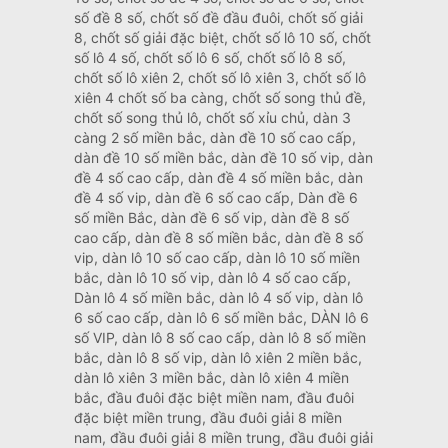
số đề 8 số, chốt số đề đầu đuôi, chốt số giải
8, chốt số giải đặc biệt, chốt số lô 10 số, chốt
số lô 4 số, chốt số lô 6 số, chốt số lô 8 số,
chốt số lô xiên 2, chốt số lô xiên 3, chốt số lô
xiên 4 chốt số ba càng, chốt số song thủ đề,
chốt số song thủ lô, chốt số xỉu chủ, dàn 3
càng 2 số miền bắc, dàn đề 10 số cao cấp,
dàn đề 10 số miền bắc, dàn đề 10 số vip, dàn
đề 4 số cao cấp, dàn đề 4 số miền bắc, dàn
đề 4 số vip, dàn đề 6 số cao cấp, Dàn đề 6
số miền Bắc, dàn đề 6 số vip, dàn đề 8 số
cao cấp, dàn đề 8 số miền bắc, dàn đề 8 số
vip, dàn lô 10 số cao cấp, dàn lô 10 số miền
bắc, dàn lô 10 số vip, dàn lô 4 số cao cấp,
Dàn lô 4 số miền bắc, dàn lô 4 số vip, dàn lô
6 số cao cấp, dàn lô 6 số miền bắc, DÀN lô 6
số VIP, dàn lô 8 số cao cấp, dàn lô 8 số miền
bắc, dàn lô 8 số vip, dàn lô xiên 2 miền bắc,
dàn lô xiên 3 miền bắc, dàn lô xiên 4 miền
bắc, đầu đuôi đặc biệt miền nam, đầu đuôi
đặc biệt miền trung, đầu đuôi giải 8 miền
nam, đầu đuôi giải 8 miền trung, đầu đuôi giải