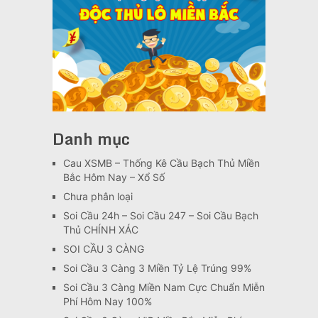
Danh mục
Cau XSMB – Thống Kê Cầu Bạch Thủ Miền
Bắc Hôm Nay – Xổ Số
Chưa phân loại
Soi Cầu 24h – Soi Cầu 247 – Soi Cầu Bạch
Thủ CHÍNH XÁC
SOI CẦU 3 CÀNG
Soi Cầu 3 Càng 3 Miền Tỷ Lệ Trúng 99%
Soi Cầu 3 Càng Miền Nam Cực Chuẩn Miễn
Phí Hôm Nay 100%