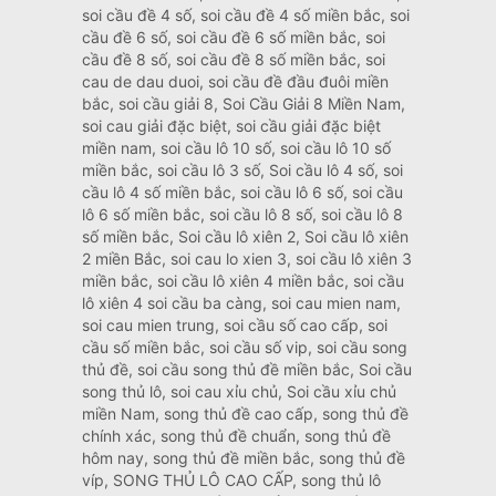
soi cầu đề 4 số, soi cầu đề 4 số miền bắc, soi
cầu đề 6 số, soi cầu đề 6 số miền bắc, soi
cầu đề 8 số, soi cầu đề 8 số miền bắc, soi
cau de dau duoi, soi cầu đề đầu đuôi miền
bắc, soi cầu giải 8, Soi Cầu Giải 8 Miền Nam,
soi cau giải đặc biệt, soi cầu giải đặc biệt
miền nam, soi cầu lô 10 số, soi cầu lô 10 số
miền bắc, soi cầu lô 3 số, Soi cầu lô 4 số, soi
cầu lô 4 số miền bắc, soi cầu lô 6 số, soi cầu
lô 6 số miền bắc, soi cầu lô 8 số, soi cầu lô 8
số miền bắc, Soi cầu lô xiên 2, Soi cầu lô xiên
2 miền Bắc, soi cau lo xien 3, soi cầu lô xiên 3
miền bắc, soi cầu lô xiên 4 miền bắc, soi cầu
lô xiên 4 soi cầu ba càng, soi cau mien nam,
soi cau mien trung, soi cầu số cao cấp, soi
cầu số miền bắc, soi cầu số vip, soi cầu song
thủ đề, soi cầu song thủ đề miền bắc, Soi cầu
song thủ lô, soi cau xỉu chủ, Soi cầu xỉu chủ
miền Nam, song thủ đề cao cấp, song thủ đề
chính xác, song thủ đề chuẩn, song thủ đề
hôm nay, song thủ đề miền bắc, song thủ đề
víp, SONG THỦ LÔ CAO CẤP, song thủ lô