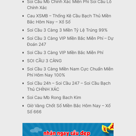
Soi Cầu Mb Chính Xác Miễn Phí Soi Cầu Lô
Chính Xác
Cau XSMB – Thống Kê Cầu Bạch Thủ Miền
Bắc Hôm Nay – Xổ Số
Soi Cầu 3 Càng 3 Miền Tỷ Lệ Trúng 99%
Soi Cầu 3 Càng VIP Miền Bắc Miễn Phí – Dự
Đoán 247
Soi Cầu 3 Càng VIP Miền Bắc Miễn Phí
SOI CẦU 3 CÀNG
Soi Cầu 3 Càng Miền Nam Cực Chuẩn Miễn
Phí Hôm Nay 100%
Soi Cầu 24h – Soi Cầu 247 – Soi Cầu Bạch
Thủ CHÍNH XÁC
Soi Cau Mb Rong Bach Kim
Giờ Vàng Chốt Số Miền Bắc Hôm Nay – Xổ
Số 666