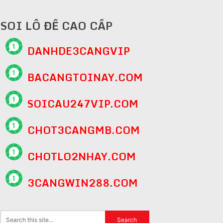
SOI LÔ ĐỀ CAO CẤP
DANHDE3CANGVIP
BACANGTOINAY.COM
SOICAU247VIP.COM
CHOT3CANGMB.COM
CHOTLO2NHAY.COM
3CANGWIN288.COM