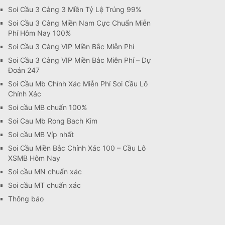
Soi Cầu 3 Càng 3 Miền Tỷ Lệ Trúng 99%
Soi Cầu 3 Càng Miền Nam Cực Chuẩn Miễn
Phí Hôm Nay 100%
Soi Cầu 3 Càng VIP Miền Bắc Miễn Phí
Soi Cầu 3 Càng VIP Miền Bắc Miễn Phí – Dự
Đoán 247
Soi Cầu Mb Chính Xác Miễn Phí Soi Cầu Lô
Chính Xác
Soi cầu MB chuẩn 100%
Soi Cau Mb Rong Bach Kim
Soi cầu MB Víp nhất
Soi Cầu Miền Bắc Chính Xác 100 – Cầu Lô
XSMB Hôm Nay
Soi cầu MN chuẩn xác
Soi cầu MT chuẩn xác
Thông báo