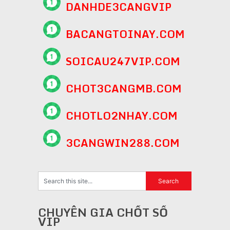
DANHDE3CANGVIP
BACANGTOINAY.COM
SOICAU247VIP.COM
CHOT3CANGMB.COM
CHOTLO2NHAY.COM
3CANGWIN288.COM
CHUYÊN GIA CHỐT SỐ
VIP