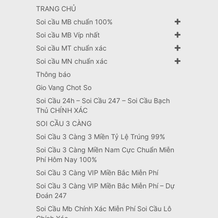
TRANG CHỦ
Soi cầu MB chuẩn 100%
Soi cầu MB Víp nhất
Soi cầu MT chuẩn xác
Soi cầu MN chuẩn xác
Thông báo
Gio Vang Chot So
Soi Cầu 24h – Soi Cầu 247 – Soi Cầu Bạch
Thủ CHÍNH XÁC
SOI CẦU 3 CÀNG
Soi Cầu 3 Càng 3 Miền Tỷ Lệ Trúng 99%
Soi Cầu 3 Càng Miền Nam Cực Chuẩn Miễn
Phí Hôm Nay 100%
Soi Cầu 3 Càng VIP Miền Bắc Miễn Phí
Soi Cầu 3 Càng VIP Miền Bắc Miễn Phí – Dự
Đoán 247
Soi Cầu Mb Chính Xác Miễn Phí Soi Cầu Lô