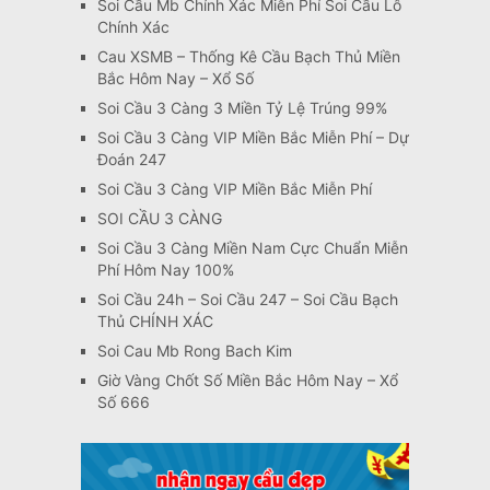
Soi Cầu Mb Chính Xác Miễn Phí Soi Cầu Lô
Chính Xác
Cau XSMB – Thống Kê Cầu Bạch Thủ Miền
Bắc Hôm Nay – Xổ Số
Soi Cầu 3 Càng 3 Miền Tỷ Lệ Trúng 99%
Soi Cầu 3 Càng VIP Miền Bắc Miễn Phí – Dự
Đoán 247
Soi Cầu 3 Càng VIP Miền Bắc Miễn Phí
SOI CẦU 3 CÀNG
Soi Cầu 3 Càng Miền Nam Cực Chuẩn Miễn
Phí Hôm Nay 100%
Soi Cầu 24h – Soi Cầu 247 – Soi Cầu Bạch
Thủ CHÍNH XÁC
Soi Cau Mb Rong Bach Kim
Giờ Vàng Chốt Số Miền Bắc Hôm Nay – Xổ
Số 666