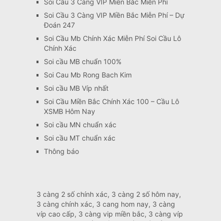
Soi Cầu 3 Càng VIP Miền Bắc Miễn Phí
Soi Cầu 3 Càng VIP Miền Bắc Miễn Phí – Dự
Đoán 247
Soi Cầu Mb Chính Xác Miễn Phí Soi Cầu Lô
Chính Xác
Soi cầu MB chuẩn 100%
Soi Cau Mb Rong Bach Kim
Soi cầu MB Víp nhất
Soi Cầu Miền Bắc Chính Xác 100 – Cầu Lô
XSMB Hôm Nay
Soi cầu MN chuẩn xác
Soi cầu MT chuẩn xác
Thông báo
3 càng 2 số chính xác, 3 càng 2 số hôm nay,
3 càng chính xác, 3 cang hom nay, 3 càng
víp cao cấp, 3 càng vip miền bắc, 3 càng víp