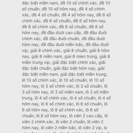
đặc biệt miền nam, đề 10 số chính xác, đề 10
số chuẩn, đề 10 số hôm nay, đề 4 số chính
xác, đề 4 số chuẩn, đề 4 số hôm nay, đề 6 số
chính xác, đề 6 số chuẩn, đề 6 số hôm nay,
đề 8 số chính xác, đề 8 số chuẩn, đề 8 số
hôm nay, đề đầu đuôi cao cấp, đề đầu đuôi
chính xác, đề đầu đuôi chuẩn, đề đầu đuôi
hôm nay, đề đầu đuôi miền bắc, đề đầu đuôi
vip, giải 8 chính xác, giải 8 chuẩn, giải 8 hôm
nay, giải 8 miền nam, giai 8 mien trung, giải 8
miền trung vip, giải đặc biệt chính xác, giải
đặc biệt chuẩn, giải đặc biệt hôm nay, giải
đặc biệt miền nam, giải đặc biệt miền trung,
lô 10 số chính xác, lô 10 số chuẩn, lô 10 số
hôm nay, lô 3 số chính xác, lô 3 số chuẩn, lô
3 số hôm nay, lô 3 số miền nam, lô 3 số miền
trung, lô 4 số chính xác, lô 4 số chuẩn, lô 4 số
hôm nay, lô 6 số chính xác, lô 6 số chuẩn, lô
6 số hôm nay, lô 8 số chính xác, lô 8 số
chuẩn, lô 8 số hôm nay, lô xiên 2 cao cấp, lô
xiên 2 chính xác, lô xiên 2 chuẩn, lô xiên 2
hôm nay, lô xiên 2 miền bắc, lô xiên 2 vip, lo