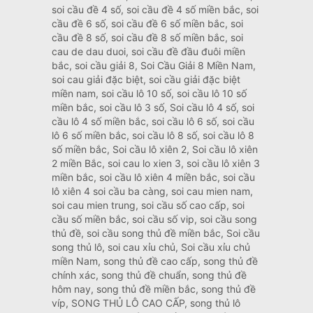
soi cầu đề 4 số, soi cầu đề 4 số miền bắc, soi
cầu đề 6 số, soi cầu đề 6 số miền bắc, soi
cầu đề 8 số, soi cầu đề 8 số miền bắc, soi
cau de dau duoi, soi cầu đề đầu đuôi miền
bắc, soi cầu giải 8, Soi Cầu Giải 8 Miền Nam,
soi cau giải đặc biệt, soi cầu giải đặc biệt
miền nam, soi cầu lô 10 số, soi cầu lô 10 số
miền bắc, soi cầu lô 3 số, Soi cầu lô 4 số, soi
cầu lô 4 số miền bắc, soi cầu lô 6 số, soi cầu
lô 6 số miền bắc, soi cầu lô 8 số, soi cầu lô 8
số miền bắc, Soi cầu lô xiên 2, Soi cầu lô xiên
2 miền Bắc, soi cau lo xien 3, soi cầu lô xiên 3
miền bắc, soi cầu lô xiên 4 miền bắc, soi cầu
lô xiên 4 soi cầu ba càng, soi cau mien nam,
soi cau mien trung, soi cầu số cao cấp, soi
cầu số miền bắc, soi cầu số vip, soi cầu song
thủ đề, soi cầu song thủ đề miền bắc, Soi cầu
song thủ lô, soi cau xỉu chủ, Soi cầu xỉu chủ
miền Nam, song thủ đề cao cấp, song thủ đề
chính xác, song thủ đề chuẩn, song thủ đề
hôm nay, song thủ đề miền bắc, song thủ đề
víp, SONG THỦ LÔ CAO CẤP, song thủ lô