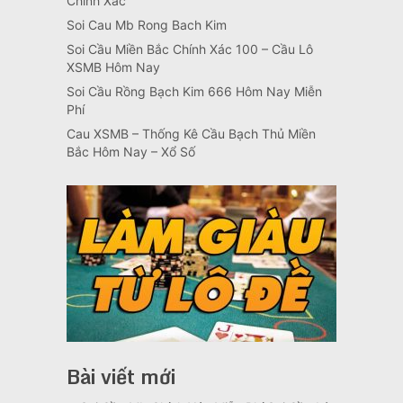
Chính Xác
Soi Cau Mb Rong Bach Kim
Soi Cầu Miền Bắc Chính Xác 100 – Cầu Lô
XSMB Hôm Nay
Soi Cầu Rồng Bạch Kim 666 Hôm Nay Miễn
Phí
Cau XSMB – Thống Kê Cầu Bạch Thủ Miền
Bắc Hôm Nay – Xổ Số
Bài viết mới