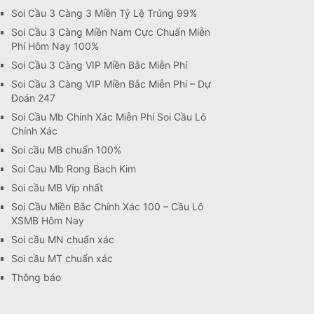
Soi Cầu 3 Càng 3 Miền Tỷ Lệ Trúng 99%
Soi Cầu 3 Càng Miền Nam Cực Chuẩn Miễn
Phí Hôm Nay 100%
Soi Cầu 3 Càng VIP Miền Bắc Miễn Phí
Soi Cầu 3 Càng VIP Miền Bắc Miễn Phí – Dự
Đoán 247
Soi Cầu Mb Chính Xác Miễn Phí Soi Cầu Lô
Chính Xác
Soi cầu MB chuẩn 100%
Soi Cau Mb Rong Bach Kim
Soi cầu MB Víp nhất
Soi Cầu Miền Bắc Chính Xác 100 – Cầu Lô
XSMB Hôm Nay
Soi cầu MN chuẩn xác
Soi cầu MT chuẩn xác
Thông báo