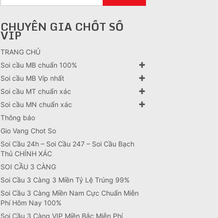
CHUYÊN GIA CHỐT SỐ
VIP
TRANG CHỦ
Soi cầu MB chuẩn 100%
Soi cầu MB Víp nhất
Soi cầu MT chuẩn xác
Soi cầu MN chuẩn xác
Thông báo
Gio Vang Chot So
Soi Cầu 24h – Soi Cầu 247 – Soi Cầu Bạch
Thủ CHÍNH XÁC
SOI CẦU 3 CÀNG
Soi Cầu 3 Càng 3 Miền Tỷ Lệ Trúng 99%
Soi Cầu 3 Càng Miền Nam Cực Chuẩn Miễn
Phí Hôm Nay 100%
Soi Cầu 3 Càng VIP Miền Bắc Miễn Phí