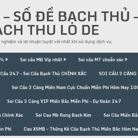
– SỐ ĐỀ BẠCH THỦ 
ACH THU LO DE
nghiệm và lợi nhuận tuyệt vời nhất khi sử dụng dịch vụ.
0%
Soi cầu MB Víp nhất
Soi cầu MT chuẩn xác
i Cầu 247 – Soi Cầu Bạch Thủ CHÍNH XÁC
SOI CẦU 3 CÀNG
Soi Cầu 3 Càng Miền Nam Cực Chuẩn Miễn Phí Hôm Nay 1
Soi Cầu 3 Càng VIP Miền Bắc Miễn Phí – Dự Đoán 247
ô Chính Xác
Soi Cau Mb Rong Bach Kim
Soi Cầu Miền B
n Phí
Cau XSMB – Thống Kê Cầu Bạch Thủ Miền Bắc Hôm Nay