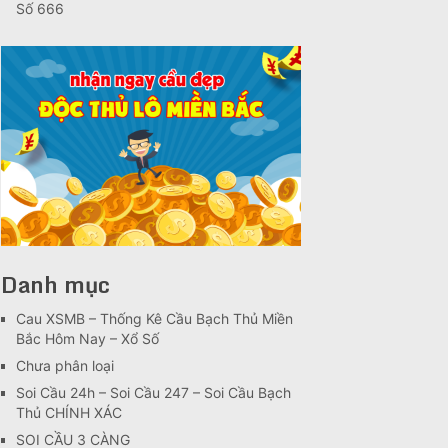
Số 666
Danh mục
Cau XSMB – Thống Kê Cầu Bạch Thủ Miền
Bắc Hôm Nay – Xổ Số
Chưa phân loại
Soi Cầu 24h – Soi Cầu 247 – Soi Cầu Bạch
Thủ CHÍNH XÁC
SOI CẦU 3 CÀNG