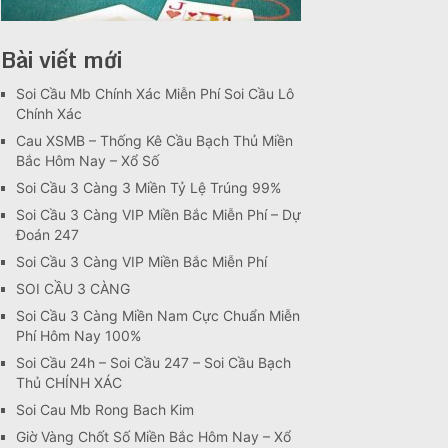
Bài viết mới
Soi Cầu Mb Chính Xác Miễn Phí Soi Cầu Lô
Chính Xác
Cau XSMB – Thống Kê Cầu Bạch Thủ Miền
Bắc Hôm Nay – Xổ Số
Soi Cầu 3 Càng 3 Miền Tỷ Lệ Trúng 99%
Soi Cầu 3 Càng VIP Miền Bắc Miễn Phí – Dự
Đoán 247
Soi Cầu 3 Càng VIP Miền Bắc Miễn Phí
SOI CẦU 3 CÀNG
Soi Cầu 3 Càng Miền Nam Cực Chuẩn Miễn
Phí Hôm Nay 100%
Soi Cầu 24h – Soi Cầu 247 – Soi Cầu Bạch
Thủ CHÍNH XÁC
Soi Cau Mb Rong Bach Kim
Giờ Vàng Chốt Số Miền Bắc Hôm Nay – Xổ