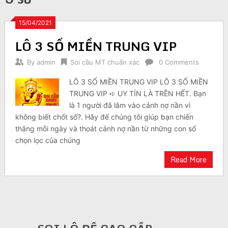
15/04/2021
LÔ 3 SỐ MIỀN TRUNG VIP
By
admin
Soi cầu MT chuẩn xác
0 Comments
LÔ 3 SỐ MIỀN TRUNG VIP LÔ 3 SỐ MIỀN
TRUNG VIP ➪ UY TÍN LÀ TRÊN HẾT. Bạn
là 1 người đã lâm vào cảnh nợ nần vì
không biết chốt số?. Hãy để chúng tôi giúp bạn chiến
thắng mỗi ngày và thoát cảnh nợ nần từ những con số
chọn lọc của chúng
Read More