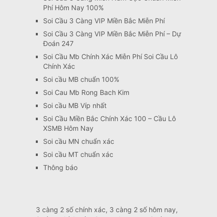
Phí Hôm Nay 100%
Soi Cầu 3 Càng VIP Miền Bắc Miễn Phí
Soi Cầu 3 Càng VIP Miền Bắc Miễn Phí – Dự
Đoán 247
Soi Cầu Mb Chính Xác Miễn Phí Soi Cầu Lô
Chính Xác
Soi cầu MB chuẩn 100%
Soi Cau Mb Rong Bach Kim
Soi cầu MB Víp nhất
Soi Cầu Miền Bắc Chính Xác 100 – Cầu Lô
XSMB Hôm Nay
Soi cầu MN chuẩn xác
Soi cầu MT chuẩn xác
Thông báo
3 càng 2 số chính xác, 3 càng 2 số hôm nay,