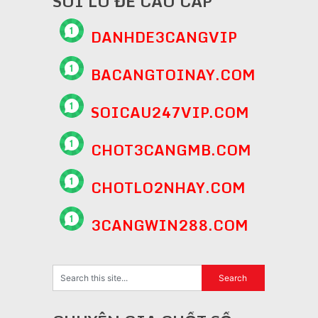
SOI LÔ ĐỀ CAO CẤP
DANHDE3CANGVIP
BACANGTOINAY.COM
SOICAU247VIP.COM
CHOT3CANGMB.COM
CHOTLO2NHAY.COM
3CANGWIN288.COM