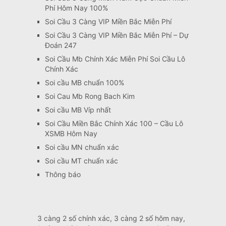
Phí Hôm Nay 100%
Soi Cầu 3 Càng VIP Miền Bắc Miễn Phí
Soi Cầu 3 Càng VIP Miền Bắc Miễn Phí – Dự
Đoán 247
Soi Cầu Mb Chính Xác Miễn Phí Soi Cầu Lô
Chính Xác
Soi cầu MB chuẩn 100%
Soi Cau Mb Rong Bach Kim
Soi cầu MB Víp nhất
Soi Cầu Miền Bắc Chính Xác 100 – Cầu Lô
XSMB Hôm Nay
Soi cầu MN chuẩn xác
Soi cầu MT chuẩn xác
Thông báo
3 càng 2 số chính xác, 3 càng 2 số hôm nay,