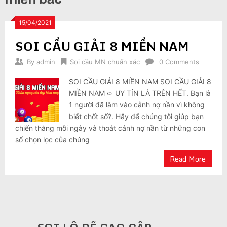
15/04/2021
SOI CẦU GIẢI 8 MIỀN NAM
By
admin
Soi cầu MN chuẩn xác
0 Comments
SOI CẦU GIẢI 8 MIỀN NAM SOI CẦU GIẢI 8
MIỀN NAM ➪ UY TÍN LÀ TRÊN HẾT. Bạn là
1 người đã lâm vào cảnh nợ nần vì không
biết chốt số?. Hãy để chúng tôi giúp bạn
chiến thắng mỗi ngày và thoát cảnh nợ nần từ những con
số chọn lọc của chúng
Read More