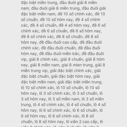
đặc biệt miền trung, đầu đuôi giải 8 miền
nam, đầu đuôi giải 8 miền trung, đầu đuôi giải
đặc biệt miền nam, đề 10 số chính xác, đề 10
số chuẩn, đề 10 số hôm nay, đề 4 số chính
xác, đề 4 số chuẩn, đề 4 số hôm nay, đề 6 số
chính xác, đề 6 số chuẩn, đề 6 số hôm nay,
đề 8 số chính xác, đề 8 số chuẩn, đề 8 số
hôm nay, đề đầu đuôi cao cấp, đề đầu đuôi
chính xác, đề đầu đuôi chuẩn, đề đầu đuôi
hôm nay, đề đầu đuôi miền bắc, đề đầu đuôi
vip, giải 8 chính xác, giải 8 chuẩn, giải 8 hôm
nay, giải 8 miền nam, giai 8 mien trung, giải 8
miền trung vip, giải đặc biệt chính xác, giải
đặc biệt chuẩn, giải đặc biệt hôm nay, giải
đặc biệt miền nam, giải đặc biệt miền trung,
lô 10 số chính xác, lô 10 số chuẩn, lô 10 số
hôm nay, lô 3 số chính xác, lô 3 số chuẩn, lô
3 số hôm nay, lô 3 số miền nam, lô 3 số miền
trung, lô 4 số chính xác, lô 4 số chuẩn, lô 4 số
hôm nay, lô 6 số chính xác, lô 6 số chuẩn, lô
6 số hôm nay, lô 8 số chính xác, lô 8 số
chuẩn, lô 8 số hôm nay, lô xiên 2 cao cấp, lô