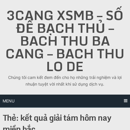
Skip
3CANG XSMB – SỐ
to
content
ĐỀ BẠCH THỦ –
BACH THU BA
CANG – BACH THU
LO DE
Chúng tôi cam kết đem đến cho họ những trải nghiệm và lợi
nhuận tuyệt vời nhất khi sử dụng dịch vụ.
MENU
Thẻ:
kết quả giải tám hôm nay
miền bắc