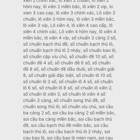
xiên 2 chính xác, lô xiên 2 chuẩn, lô xiên 2
hôm nay, lô xiên 2 miền bắc, lô xiên 2 vip, lo
xien 3 cao cap, lô xiên 3 chính xác, Lô xiên 3
chuẩn, lô xiên 3 hôm nay, lô xiên 3 miền bắc,
lô xiên 3 víp, Lô xiên 4, lô xiên 4 cao cấp, lô
xiên 4 chính xác, Lô xiên 4 hôm nay, lô xiên 4
miền bắc, lô xiên 4 víp, số chuẩn 3 càng 2 số,
số chuẩn bạch thủ đề, số chuẩn bạch thủ lô,
số chuẩn bạch thủ lô 2 nháy, số chuẩn bao lô,
số chuẩn cặp xỉu chủ, số chuẩn đề 10 số, số
chuẩn đề 4 số, số chuẩn đề 6 số, số chuẩn
đề 8 số, số chuẩn đề đầu đuôi, số chuẩn giải
8, số chuẩn giải đặc biệt, số chuẩn lô 10 số,
số chuẩn lô 3 số, số chuẩn lô 4 số, số chuẩn
lô 6 số, số chuẩn lô 8 số, số chuẩn lô xiên 2,
số chuẩn lô xiên 3, số chuẩn lô xiên 4 số
chuẩn 3 càng, số chuẩn song thủ đề, số
chuẩn song thủ lô, số chuẩn xỉu chủ, soi cầu
ba càng 2 số, soi cầu ba càng 2 số miền bắc,
soi cầu ba càng miền bắc, soi cầu bạch thủ
đề, soi cầu bạch thủ đề miền bắc, soi cầu
bạch thủ lô, soi cầu bạch thủ lô 2 nháy, soi
cau bao lô, soi cầu bao lô mien nam, soi cau