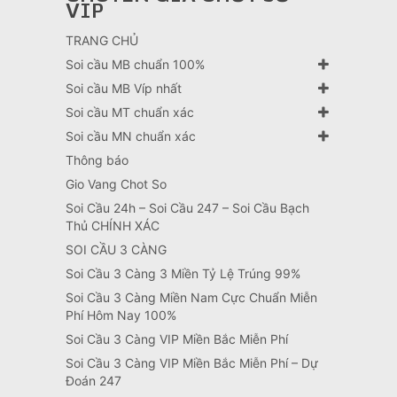
VIP
TRANG CHỦ
Soi cầu MB chuẩn 100%
Soi cầu MB Víp nhất
Soi cầu MT chuẩn xác
Soi cầu MN chuẩn xác
Thông báo
Gio Vang Chot So
Soi Cầu 24h – Soi Cầu 247 – Soi Cầu Bạch
Thủ CHÍNH XÁC
SOI CẦU 3 CÀNG
Soi Cầu 3 Càng 3 Miền Tỷ Lệ Trúng 99%
Soi Cầu 3 Càng Miền Nam Cực Chuẩn Miễn
Phí Hôm Nay 100%
Soi Cầu 3 Càng VIP Miền Bắc Miễn Phí
Soi Cầu 3 Càng VIP Miền Bắc Miễn Phí – Dự
Đoán 247