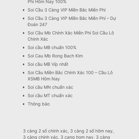
Phí Hôm Nay 100%
Soi Cầu 3 Càng VIP Miền Bắc Miễn Phí
Soi Cầu 3 Càng VIP Miền Bắc Miễn Phí – Dự
Đoán 247
Soi Cầu Mb Chính Xác Miễn Phí Soi Cầu Lô
Chính Xác
Soi cầu MB chuẩn 100%
Soi Cau Mb Rong Bach Kim
Soi cầu MB Víp nhất
Soi Cầu Miền Bắc Chính Xác 100 – Cầu Lô
XSMB Hôm Nay
Soi cầu MN chuẩn xác
Soi cầu MT chuẩn xác
Thông báo
3 càng 2 số chính xác, 3 càng 2 số hôm nay,
3 càng chính xác, 3 cang hom nay, 3 càng