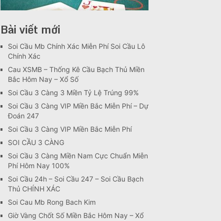
Bài viết mới
Soi Cầu Mb Chính Xác Miễn Phí Soi Cầu Lô
Chính Xác
Cau XSMB – Thống Kê Cầu Bạch Thủ Miền
Bắc Hôm Nay – Xổ Số
Soi Cầu 3 Càng 3 Miền Tỷ Lệ Trúng 99%
Soi Cầu 3 Càng VIP Miền Bắc Miễn Phí – Dự
Đoán 247
Soi Cầu 3 Càng VIP Miền Bắc Miễn Phí
SOI CẦU 3 CÀNG
Soi Cầu 3 Càng Miền Nam Cực Chuẩn Miễn
Phí Hôm Nay 100%
Soi Cầu 24h – Soi Cầu 247 – Soi Cầu Bạch
Thủ CHÍNH XÁC
Soi Cau Mb Rong Bach Kim
Giờ Vàng Chốt Số Miền Bắc Hôm Nay – Xổ