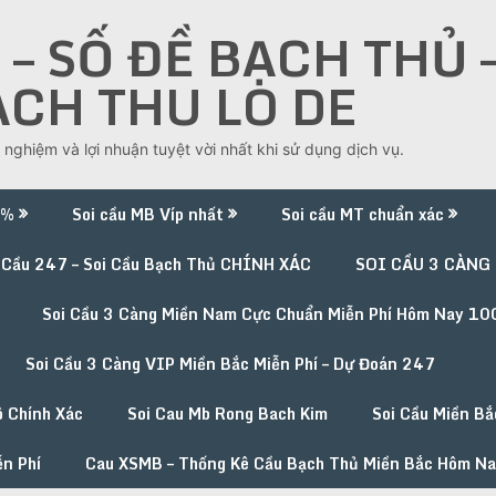
– SỐ ĐỀ BẠCH THỦ 
ACH THU LO DE
nghiệm và lợi nhuận tuyệt vời nhất khi sử dụng dịch vụ.
0%
Soi cầu MB Víp nhất
Soi cầu MT chuẩn xác
i Cầu 247 – Soi Cầu Bạch Thủ CHÍNH XÁC
SOI CẦU 3 CÀNG
Soi Cầu 3 Càng Miền Nam Cực Chuẩn Miễn Phí Hôm Nay 1
Soi Cầu 3 Càng VIP Miền Bắc Miễn Phí – Dự Đoán 247
ô Chính Xác
Soi Cau Mb Rong Bach Kim
Soi Cầu Miền B
n Phí
Cau XSMB – Thống Kê Cầu Bạch Thủ Miền Bắc Hôm Nay