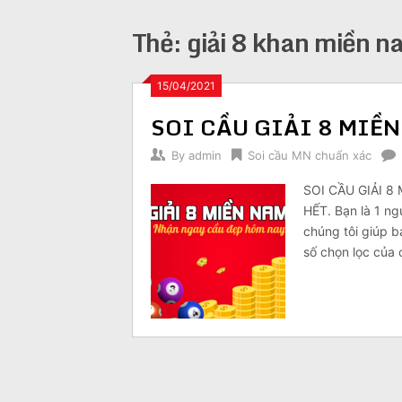
Thẻ:
giải 8 khan miền 
15/04/2021
SOI CẦU GIẢI 8 MIỀ
By
admin
Soi cầu MN chuẩn xác
SOI CẦU GIẢI 8
HẾT. Bạn là 1 ng
chúng tôi giúp 
số chọn lọc của