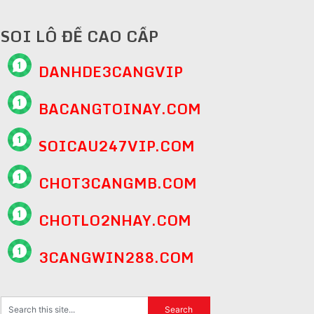
SOI LÔ ĐỀ CAO CẤP
DANHDE3CANGVIP
BACANGTOINAY.COM
SOICAU247VIP.COM
CHOT3CANGMB.COM
CHOTLO2NHAY.COM
3CANGWIN288.COM