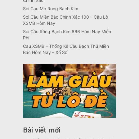
Chính Xác
Soi Cau Mb Rong Bach Kim
Soi Cầu Miền Bắc Chính Xác 100 – Cầu Lô
XSMB Hôm Nay
Soi Cầu Rồng Bạch Kim 666 Hôm Nay Miễn
Phí
Cau XSMB – Thống Kê Cầu Bạch Thủ Miền
Bắc Hôm Nay – Xổ Số
Bài viết mới