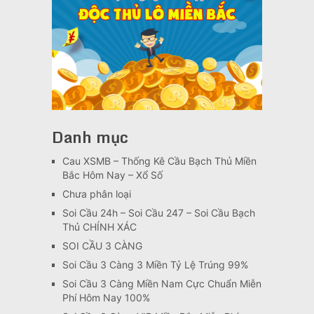
Danh mục
Cau XSMB – Thống Kê Cầu Bạch Thủ Miền
Bắc Hôm Nay – Xổ Số
Chưa phân loại
Soi Cầu 24h – Soi Cầu 247 – Soi Cầu Bạch
Thủ CHÍNH XÁC
SOI CẦU 3 CÀNG
Soi Cầu 3 Càng 3 Miền Tỷ Lệ Trúng 99%
Soi Cầu 3 Càng Miền Nam Cực Chuẩn Miễn
Phí Hôm Nay 100%