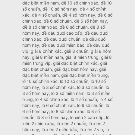
đặc biệt miền nam, đề 10 số chính xác, đề 10
số chuẩn, đề 10 số hôm nay, đề 4 số chính
xác, đề 4 số chuẩn, đề 4 số hôm nay, đề 6 số
chính xác, đề 6 số chuẩn, đề 6 số hôm nay,
đề 8 số chính xác, đề 8 số chuẩn, đề 8 số
hôm nay, đề đầu đuôi cao cấp, đề đầu đuôi
chính xác, đề đầu đuôi chuẩn, đề đầu đuôi
hôm nay, đề đầu đuôi miền bắc, đề đầu đuôi
vip, giải 8 chính xác, giải 8 chuẩn, giải 8 hôm
nay, giải 8 miền nam, giai 8 mien trung, giải 8
miền trung vip, giải đặc biệt chính xác, giải
đặc biệt chuẩn, giải đặc biệt hôm nay, giải
đặc biệt miền nam, giải đặc biệt miền trung,
lô 10 số chính xác, lô 10 số chuẩn, lô 10 số
hôm nay, lô 3 số chính xác, lô 3 số chuẩn, lô
3 số hôm nay, lô 3 số miền nam, lô 3 số miền
trung, lô 4 số chính xác, lô 4 số chuẩn, lô 4 số
hôm nay, lô 6 số chính xác, lô 6 số chuẩn, lô
6 số hôm nay, lô 8 số chính xác, lô 8 số
chuẩn, lô 8 số hôm nay, lô xiên 2 cao cấp, lô
xiên 2 chính xác, lô xiên 2 chuẩn, lô xiên 2
hôm nay, lô xiên 2 miền bắc, lô xiên 2 vip, lo