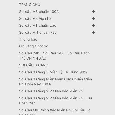
TRANG CHỦ
Soi cầu MB chuẩn 100%
Soi cầu MB Víp nhất
Soi cầu MT chuẩn xác
Soi cầu MN chuẩn xác
Thông báo
Gio Vang Chot So
Soi Cầu 24h – Soi Cầu 247 – Soi Cầu Bạch
Thủ CHÍNH XÁC
SOI CẦU 3 CÀNG
Soi Cầu 3 Càng 3 Miền Tỷ Lệ Trúng 99%
Soi Cầu 3 Càng Miền Nam Cực Chuẩn Miễn
Phí Hôm Nay 100%
Soi Cầu 3 Càng VIP Miền Bắc Miễn Phí
Soi Cầu 3 Càng VIP Miền Bắc Miễn Phí – Dự
Đoán 247
Soi Cầu Mb Chính Xác Miễn Phí Soi Cầu Lô