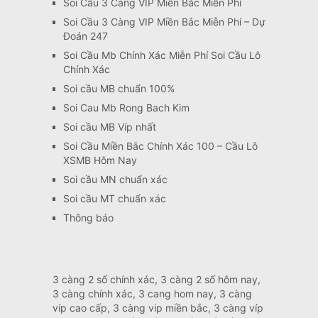
Soi Cầu 3 Càng VIP Miền Bắc Miễn Phí
Soi Cầu 3 Càng VIP Miền Bắc Miễn Phí – Dự
Đoán 247
Soi Cầu Mb Chính Xác Miễn Phí Soi Cầu Lô
Chính Xác
Soi cầu MB chuẩn 100%
Soi Cau Mb Rong Bach Kim
Soi cầu MB Víp nhất
Soi Cầu Miền Bắc Chính Xác 100 – Cầu Lô
XSMB Hôm Nay
Soi cầu MN chuẩn xác
Soi cầu MT chuẩn xác
Thông báo
3 càng 2 số chính xác, 3 càng 2 số hôm nay,
3 càng chính xác, 3 cang hom nay, 3 càng
víp cao cấp, 3 càng vip miền bắc, 3 càng víp