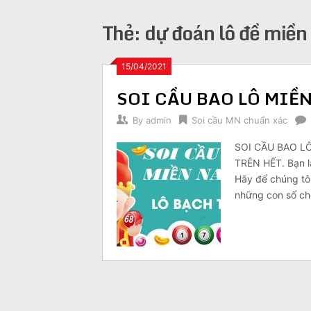
Thẻ:
dự đoán lô đề miề
15/04/2021
SOI CẦU BAO LÔ MIỀ
By
admin
Soi cầu MN chuẩn xác
SOI CẦU BAO L
TRÊN HẾT. Bạn là
Hãy để chúng tôi
những con số ch