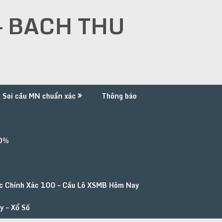
– BACH THU
Soi cầu MN chuẩn xác
Thông báo
00%
ắc Chính Xác 100 – Cầu Lô XSMB Hôm Nay
 – Xổ Số