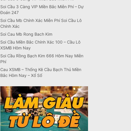
Soi Cầu 3 Càng VIP Miền Bắc Miễn Phí – Dự
Đoán 247
Soi Cầu Mb Chính Xác Miễn Phí Soi Cầu Lô
Chính Xác
Soi Cau Mb Rong Bach Kim
Soi Cầu Miền Bắc Chính Xác 100 – Cầu Lô
XSMB Hôm Nay
Soi Cầu Rồng Bạch Kim 666 Hôm Nay Miễn
Phí
Cau XSMB – Thống Kê Cầu Bạch Thủ Miền
Bắc Hôm Nay – Xổ Số