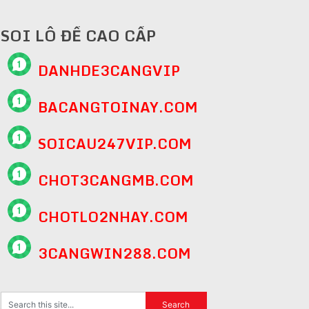
SOI LÔ ĐỀ CAO CẤP
DANHDE3CANGVIP
BACANGTOINAY.COM
SOICAU247VIP.COM
CHOT3CANGMB.COM
CHOTLO2NHAY.COM
3CANGWIN288.COM