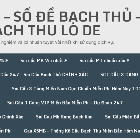
– SỐ ĐỀ BẠCH THỦ 
ACH THU LO DE
nghiệm và lợi nhuận tuyệt vời nhất khi sử dụng dịch vụ.
0%
Soi cầu MB Víp nhất
Soi cầu MT chuẩn xác
i Cầu 247 – Soi Cầu Bạch Thủ CHÍNH XÁC
SOI CẦU 3 CÀNG
Soi Cầu 3 Càng Miền Nam Cực Chuẩn Miễn Phí Hôm Nay 1
Soi Cầu 3 Càng VIP Miền Bắc Miễn Phí – Dự Đoán 247
ô Chính Xác
Soi Cau Mb Rong Bach Kim
Soi Cầu Miền B
n Phí
Cau XSMB – Thống Kê Cầu Bạch Thủ Miền Bắc Hôm Nay