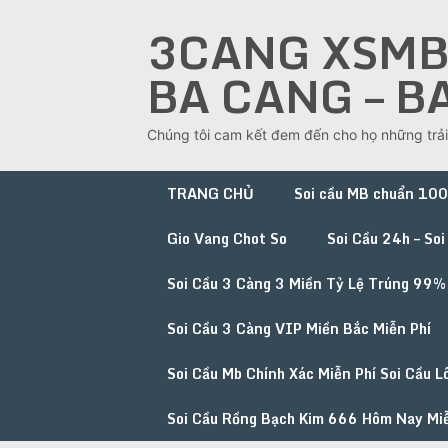
Skip
3CANG XSMB 
to
content
BA CANG – B
Chúng tôi cam kết đem đến cho họ những trải 
TRANG CHỦ
Soi cầu MB chuẩn 10
Gio Vang Chot So
Soi Cầu 24h – So
Soi Cầu 3 Càng 3 Miền Tỷ Lệ Trúng 99%
Soi Cầu 3 Càng VIP Miền Bắc Miễn Phí
Soi Cầu Mb Chính Xác Miễn Phí Soi Cầu L
Soi Cầu Rồng Bạch Kim 666 Hôm Nay Miễ