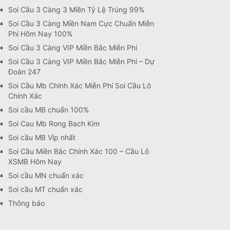
Soi Cầu 3 Càng 3 Miền Tỷ Lệ Trúng 99%
Soi Cầu 3 Càng Miền Nam Cực Chuẩn Miễn
Phí Hôm Nay 100%
Soi Cầu 3 Càng VIP Miền Bắc Miễn Phí
Soi Cầu 3 Càng VIP Miền Bắc Miễn Phí – Dự
Đoán 247
Soi Cầu Mb Chính Xác Miễn Phí Soi Cầu Lô
Chính Xác
Soi cầu MB chuẩn 100%
Soi Cau Mb Rong Bach Kim
Soi cầu MB Víp nhất
Soi Cầu Miền Bắc Chính Xác 100 – Cầu Lô
XSMB Hôm Nay
Soi cầu MN chuẩn xác
Soi cầu MT chuẩn xác
Thông báo