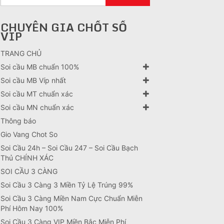
CHUYÊN GIA CHỐT SỐ
VIP
TRANG CHỦ
Soi cầu MB chuẩn 100%
Soi cầu MB Víp nhất
Soi cầu MT chuẩn xác
Soi cầu MN chuẩn xác
Thông báo
Gio Vang Chot So
Soi Cầu 24h – Soi Cầu 247 – Soi Cầu Bạch
Thủ CHÍNH XÁC
SOI CẦU 3 CÀNG
Soi Cầu 3 Càng 3 Miền Tỷ Lệ Trúng 99%
Soi Cầu 3 Càng Miền Nam Cực Chuẩn Miễn
Phí Hôm Nay 100%
Soi Cầu 3 Càng VIP Miền Bắc Miễn Phí