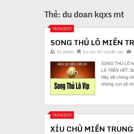
Thẻ:
du doan kqxs mt
15/04/2021
SONG THỦ LÔ MIỀN T
By
admin
Soi cầu MT chuẩn xác
SONG THỦ LÔ M
LÀ TRÊN HẾT. Bạn
Hãy để chúng tôi
những con số ch
15/04/2021
XÍU CHỦ MIỀN TRUNG