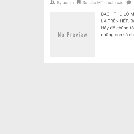
By
admin
Soi cầu MT chuẩn xác
BẠCH THỦ LÔ M
LÀ TRÊN HẾT. Bạn
Hãy để chúng tôi
những con số ch