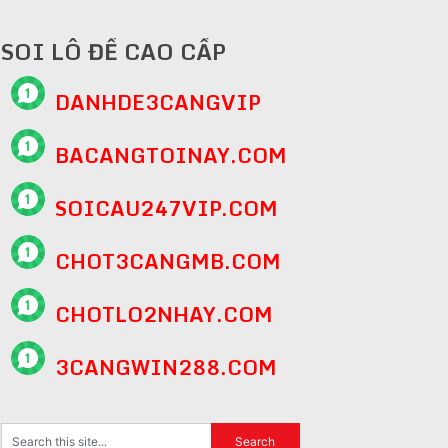
SOI LÔ ĐỀ CAO CẤP
DANHDE3CANGVIP
BACANGTOINAY.COM
SOICAU247VIP.COM
CHOT3CANGMB.COM
CHOTLO2NHAY.COM
3CANGWIN288.COM