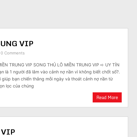
RUNG VIP
0 Comments
IỀN TRUNG VIP SONG THỦ LÔ MIỀN TRUNG VIP ➪ UY TÍN
 là 1 người đã lâm vào cảnh nợ nần vì không biết chốt số?.
 giúp bạn chiến thắng mỗi ngày và thoát cảnh nợ nần từ
ọn lọc của chúng
Read More
 VIP