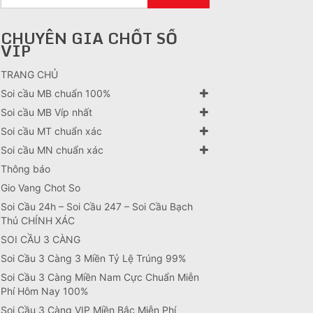
CHUYÊN GIA CHỐT SỐ
VIP
TRANG CHỦ
Soi cầu MB chuẩn 100%
Soi cầu MB Víp nhất
Soi cầu MT chuẩn xác
Soi cầu MN chuẩn xác
Thông báo
Gio Vang Chot So
Soi Cầu 24h – Soi Cầu 247 – Soi Cầu Bạch
Thủ CHÍNH XÁC
SOI CẦU 3 CÀNG
Soi Cầu 3 Càng 3 Miền Tỷ Lệ Trúng 99%
Soi Cầu 3 Càng Miền Nam Cực Chuẩn Miễn
Phí Hôm Nay 100%
Soi Cầu 3 Càng VIP Miền Bắc Miễn Phí