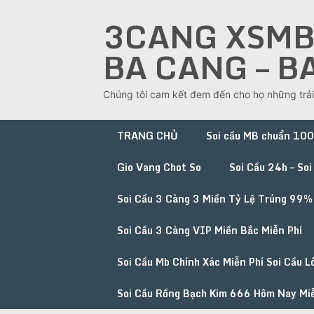
Skip
3CANG XSMB 
to
content
BA CANG – B
Chúng tôi cam kết đem đến cho họ những trải 
TRANG CHỦ
Soi cầu MB chuẩn 10
Gio Vang Chot So
Soi Cầu 24h – So
Soi Cầu 3 Càng 3 Miền Tỷ Lệ Trúng 99%
Soi Cầu 3 Càng VIP Miền Bắc Miễn Phí
Soi Cầu Mb Chính Xác Miễn Phí Soi Cầu L
Soi Cầu Rồng Bạch Kim 666 Hôm Nay Miễ