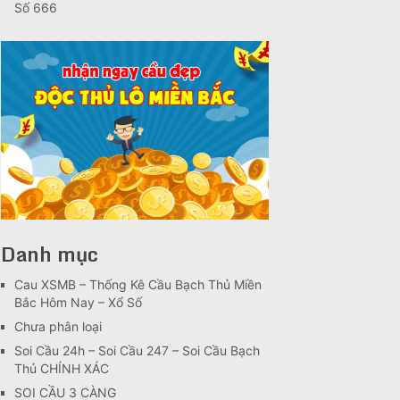
Số 666
Danh mục
Cau XSMB – Thống Kê Cầu Bạch Thủ Miền
Bắc Hôm Nay – Xổ Số
Chưa phân loại
Soi Cầu 24h – Soi Cầu 247 – Soi Cầu Bạch
Thủ CHÍNH XÁC
SOI CẦU 3 CÀNG