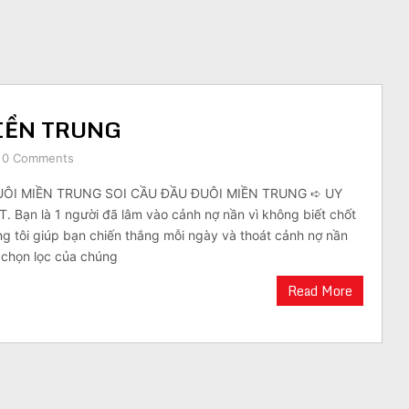
IỀN TRUNG
0 Comments
UÔI MIỀN TRUNG SOI CẦU ĐẦU ĐUÔI MIỀN TRUNG ➪ UY
 Bạn là 1 người đã lâm vào cảnh nợ nần vì không biết chốt
g tôi giúp bạn chiến thắng mỗi ngày và thoát cảnh nợ nần
 chọn lọc của chúng
Read More