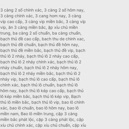
3 càng 2 số chính xác, 3 càng 2 số hôm nay,
3 càng chính xác, 3 cang hom nay, 3 càng
víp cao cấp, 3 càng vip miền bắc, 3 càng víp
vip, ăn 3 càng miền bắc, ặp xỉu chủ miền
trung, ba càng 2 số chuẩn, ba càng chuẩn,
bạch thủ đề cao cấp, bach thu de chinh xac,
bạch thủ đề chuẩn, bạch thủ đề hôm nay,
bạch thủ đề miền bắc, bạch thủ đề vip, bạch
thủ lô 2 nháy, bạch thủ lô 2 nháy cao cấp,
bạch thủ lô 2 nháy chính xác, bạch thủ lô 2
nháy chuẩn, bạch thủ lô 2 nháy hôm nay,
bạch thủ lô 2 nháy miền bắc, bạch thủ lô 2
nháy vip, bạch thủ lô cao cấp, bạch thủ lô
chính xác, bạch thủ lô chuẩn, bạch thủ lô
hôm nay, bạch thủ lô kép cao cấp, bạch thủ
lô kép miền bắc, bạch thủ lô kép vip, Bạch
thủ lô miền bắc, bạch thủ lô vip, bao lô chính
xác, bao lô chuẩn, bao lô hôm nay, bao lô
miền nam, Bao lô miền trung, cặp 3 càng
miền bắc phát lộc, cặp 3 càng phát lộc, cặp
xíu chủ chính xác, cặp xíu chủ chuẩn, cặp xỉu