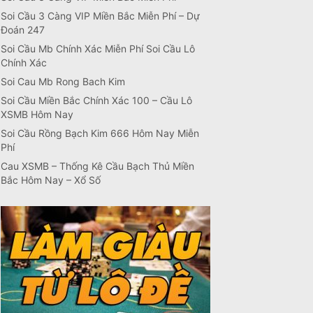
Soi Cầu 3 Càng VIP Miền Bắc Miễn Phí – Dự
Đoán 247
Soi Cầu Mb Chính Xác Miễn Phí Soi Cầu Lô
Chính Xác
Soi Cau Mb Rong Bach Kim
Soi Cầu Miền Bắc Chính Xác 100 – Cầu Lô
XSMB Hôm Nay
Soi Cầu Rồng Bạch Kim 666 Hôm Nay Miễn
Phí
Cau XSMB – Thống Kê Cầu Bạch Thủ Miền
Bắc Hôm Nay – Xổ Số