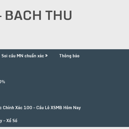
– BACH THU
Soi cầu MN chuẩn xác
Thông báo
00%
ắc Chính Xác 100 – Cầu Lô XSMB Hôm Nay
 – Xổ Số