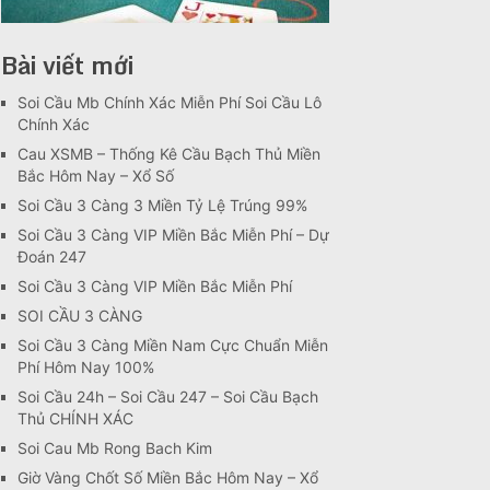
Bài viết mới
Soi Cầu Mb Chính Xác Miễn Phí Soi Cầu Lô
Chính Xác
Cau XSMB – Thống Kê Cầu Bạch Thủ Miền
Bắc Hôm Nay – Xổ Số
Soi Cầu 3 Càng 3 Miền Tỷ Lệ Trúng 99%
Soi Cầu 3 Càng VIP Miền Bắc Miễn Phí – Dự
Đoán 247
Soi Cầu 3 Càng VIP Miền Bắc Miễn Phí
SOI CẦU 3 CÀNG
Soi Cầu 3 Càng Miền Nam Cực Chuẩn Miễn
Phí Hôm Nay 100%
Soi Cầu 24h – Soi Cầu 247 – Soi Cầu Bạch
Thủ CHÍNH XÁC
Soi Cau Mb Rong Bach Kim
Giờ Vàng Chốt Số Miền Bắc Hôm Nay – Xổ