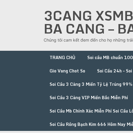
Skip
3CANG XSMB 
to
content
BA CANG – B
Chúng tôi cam kết đem đến cho họ những trải 
TRANG CHỦ
Soi cầu MB chuẩn 10
Gio Vang Chot So
Soi Cầu 24h – So
Soi Cầu 3 Càng 3 Miền Tỷ Lệ Trúng 99%
Soi Cầu 3 Càng VIP Miền Bắc Miễn Phí
Soi Cầu Mb Chính Xác Miễn Phí Soi Cầu L
Soi Cầu Rồng Bạch Kim 666 Hôm Nay Miễ