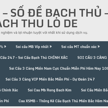
– SỐ ĐỀ BẠCH THỦ 
ACH THU LO DE
nghiệm và lợi nhuận tuyệt vời nhất khi sử dụng dịch vụ.
0%
Soi cầu MB Víp nhất
Soi cầu MT chuẩn xác
i Cầu 247 – Soi Cầu Bạch Thủ CHÍNH XÁC
SOI CẦU 3 CÀNG
Soi Cầu 3 Càng Miền Nam Cực Chuẩn Miễn Phí Hôm Nay 1
Soi Cầu 3 Càng VIP Miền Bắc Miễn Phí – Dự Đoán 247
ô Chính Xác
Soi Cau Mb Rong Bach Kim
Soi Cầu Miền B
n Phí
Cau XSMB – Thống Kê Cầu Bạch Thủ Miền Bắc Hôm Nay