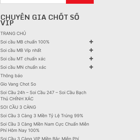
CHUYÊN GIA CHỐT SỐ
VIP
TRANG CHỦ
Soi cầu MB chuẩn 100%
Soi cầu MB Víp nhất
Soi cầu MT chuẩn xác
Soi cầu MN chuẩn xác
Thông báo
Gio Vang Chot So
Soi Cầu 24h – Soi Cầu 247 – Soi Cầu Bạch
Thủ CHÍNH XÁC
SOI CẦU 3 CÀNG
Soi Cầu 3 Càng 3 Miền Tỷ Lệ Trúng 99%
Soi Cầu 3 Càng Miền Nam Cực Chuẩn Miễn
Phí Hôm Nay 100%
Soi Cầu 3 Càng VIP Miền Bắc Miễn Phí