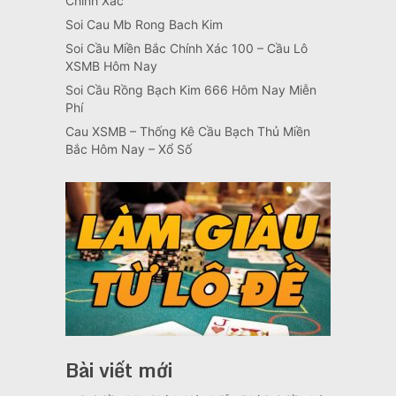
Chính Xác
Soi Cau Mb Rong Bach Kim
Soi Cầu Miền Bắc Chính Xác 100 – Cầu Lô
XSMB Hôm Nay
Soi Cầu Rồng Bạch Kim 666 Hôm Nay Miễn
Phí
Cau XSMB – Thống Kê Cầu Bạch Thủ Miền
Bắc Hôm Nay – Xổ Số
Bài viết mới