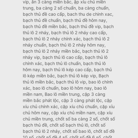
vip, ăn 3 càng miền bắc, ặp xỉu chủ miền
trung, ba càng 2 số chuẩn, ba càng chuẩn,
bạch thủ đề cao cấp, bach thu de chinh xac,
bạch thủ đề chuẩn, bạch thủ đề hôm nay,
bạch thủ đề miền bắc, bạch thủ đề vip, bạch
thủ lô 2 nháy, bạch thủ lô 2 nháy cao cấp,
bạch thủ lô 2 nháy chính xác, bạch thủ lô 2
nháy chuẩn, bạch thủ lô 2 nháy hôm nay,
bạch thủ lô 2 nháy miền bắc, bạch thủ lô 2
nháy vip, bạch thủ lô cao cấp, bạch thủ lô
chính xác, bạch thủ lô chuẩn, bạch thủ lô
hôm nay, bạch thủ lô kép cao cấp, bạch thủ
lô kép miền bắc, bạch thủ lô kép vip, Bạch
thủ lô miền bắc, bạch thủ lô vip, bao lô chính
xác, bao lô chuẩn, bao lô hôm nay, bao lô
miền nam, Bao lô miền trung, cặp 3 càng
miền bắc phát lộc, cặp 3 càng phát lộc, cặp
xíu chủ chính xác, cặp xíu chủ chuẩn, cặp xỉu
chủ hôm nay, cặp xíu chủ miền nam, cặp xíu
chủ miền trung, chốt số ba càng 2 số, chốt số
bạch thủ đề, chốt số bạch thủ lô, chốt số
bạch thủ lô 2 nháy, chốt số bao lô, chốt số đề
10 số, chốt số đề 4 số, chốt số đề 6 số, chốt