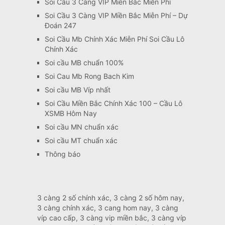
Soi Cầu 3 Càng VIP Miền Bắc Miễn Phí
Soi Cầu 3 Càng VIP Miền Bắc Miễn Phí – Dự
Đoán 247
Soi Cầu Mb Chính Xác Miễn Phí Soi Cầu Lô
Chính Xác
Soi cầu MB chuẩn 100%
Soi Cau Mb Rong Bach Kim
Soi cầu MB Víp nhất
Soi Cầu Miền Bắc Chính Xác 100 – Cầu Lô
XSMB Hôm Nay
Soi cầu MN chuẩn xác
Soi cầu MT chuẩn xác
Thông báo
3 càng 2 số chính xác, 3 càng 2 số hôm nay,
3 càng chính xác, 3 cang hom nay, 3 càng
víp cao cấp, 3 càng vip miền bắc, 3 càng víp