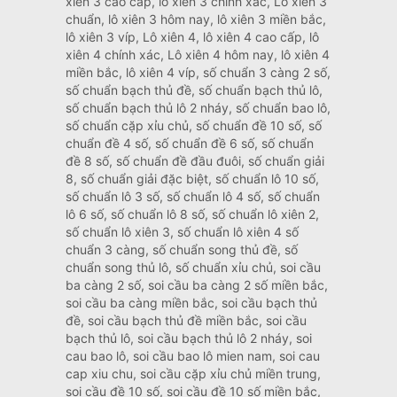
xien 3 cao cap, lô xiên 3 chính xác, Lô xiên 3
chuẩn, lô xiên 3 hôm nay, lô xiên 3 miền bắc,
lô xiên 3 víp, Lô xiên 4, lô xiên 4 cao cấp, lô
xiên 4 chính xác, Lô xiên 4 hôm nay, lô xiên 4
miền bắc, lô xiên 4 víp, số chuẩn 3 càng 2 số,
số chuẩn bạch thủ đề, số chuẩn bạch thủ lô,
số chuẩn bạch thủ lô 2 nháy, số chuẩn bao lô,
số chuẩn cặp xỉu chủ, số chuẩn đề 10 số, số
chuẩn đề 4 số, số chuẩn đề 6 số, số chuẩn
đề 8 số, số chuẩn đề đầu đuôi, số chuẩn giải
8, số chuẩn giải đặc biệt, số chuẩn lô 10 số,
số chuẩn lô 3 số, số chuẩn lô 4 số, số chuẩn
lô 6 số, số chuẩn lô 8 số, số chuẩn lô xiên 2,
số chuẩn lô xiên 3, số chuẩn lô xiên 4 số
chuẩn 3 càng, số chuẩn song thủ đề, số
chuẩn song thủ lô, số chuẩn xỉu chủ, soi cầu
ba càng 2 số, soi cầu ba càng 2 số miền bắc,
soi cầu ba càng miền bắc, soi cầu bạch thủ
đề, soi cầu bạch thủ đề miền bắc, soi cầu
bạch thủ lô, soi cầu bạch thủ lô 2 nháy, soi
cau bao lô, soi cầu bao lô mien nam, soi cau
cap xiu chu, soi cầu cặp xỉu chủ miền trung,
soi cầu đề 10 số, soi cầu đề 10 số miền bắc,