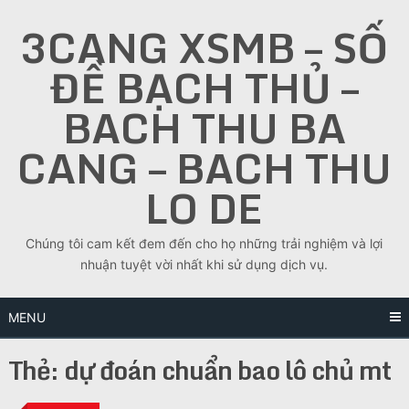
Skip
3CANG XSMB – SỐ
to
content
ĐỀ BẠCH THỦ –
BACH THU BA
CANG – BACH THU
LO DE
Chúng tôi cam kết đem đến cho họ những trải nghiệm và lợi
nhuận tuyệt vời nhất khi sử dụng dịch vụ.
MENU
Thẻ:
dự đoán chuẩn bao lô chủ mt