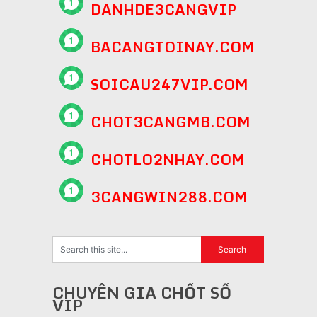
DANHDE3CANGVIP
BACANGTOINAY.COM
SOICAU247VIP.COM
CHOT3CANGMB.COM
CHOTLO2NHAY.COM
3CANGWIN288.COM
CHUYÊN GIA CHỐT SỐ
VIP