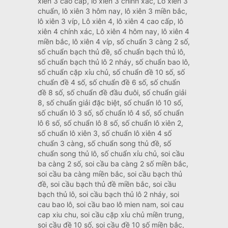
xien 3 cao cap, lô xiên 3 chính xác, Lô xiên 3
chuẩn, lô xiên 3 hôm nay, lô xiên 3 miền bắc,
lô xiên 3 víp, Lô xiên 4, lô xiên 4 cao cấp, lô
xiên 4 chính xác, Lô xiên 4 hôm nay, lô xiên 4
miền bắc, lô xiên 4 víp, số chuẩn 3 càng 2 số,
số chuẩn bạch thủ đề, số chuẩn bạch thủ lô,
số chuẩn bạch thủ lô 2 nháy, số chuẩn bao lô,
số chuẩn cặp xỉu chủ, số chuẩn đề 10 số, số
chuẩn đề 4 số, số chuẩn đề 6 số, số chuẩn
đề 8 số, số chuẩn đề đầu đuôi, số chuẩn giải
8, số chuẩn giải đặc biệt, số chuẩn lô 10 số,
số chuẩn lô 3 số, số chuẩn lô 4 số, số chuẩn
lô 6 số, số chuẩn lô 8 số, số chuẩn lô xiên 2,
số chuẩn lô xiên 3, số chuẩn lô xiên 4 số
chuẩn 3 càng, số chuẩn song thủ đề, số
chuẩn song thủ lô, số chuẩn xỉu chủ, soi cầu
ba càng 2 số, soi cầu ba càng 2 số miền bắc,
soi cầu ba càng miền bắc, soi cầu bạch thủ
đề, soi cầu bạch thủ đề miền bắc, soi cầu
bạch thủ lô, soi cầu bạch thủ lô 2 nháy, soi
cau bao lô, soi cầu bao lô mien nam, soi cau
cap xiu chu, soi cầu cặp xỉu chủ miền trung,
soi cầu đề 10 số, soi cầu đề 10 số miền bắc,