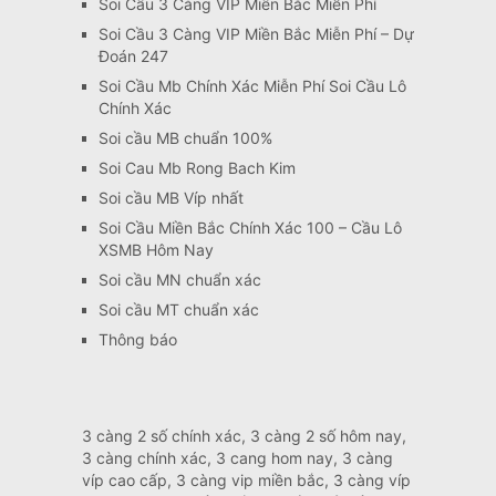
Soi Cầu 3 Càng VIP Miền Bắc Miễn Phí
Soi Cầu 3 Càng VIP Miền Bắc Miễn Phí – Dự
Đoán 247
Soi Cầu Mb Chính Xác Miễn Phí Soi Cầu Lô
Chính Xác
Soi cầu MB chuẩn 100%
Soi Cau Mb Rong Bach Kim
Soi cầu MB Víp nhất
Soi Cầu Miền Bắc Chính Xác 100 – Cầu Lô
XSMB Hôm Nay
Soi cầu MN chuẩn xác
Soi cầu MT chuẩn xác
Thông báo
3 càng 2 số chính xác, 3 càng 2 số hôm nay,
3 càng chính xác, 3 cang hom nay, 3 càng
víp cao cấp, 3 càng vip miền bắc, 3 càng víp