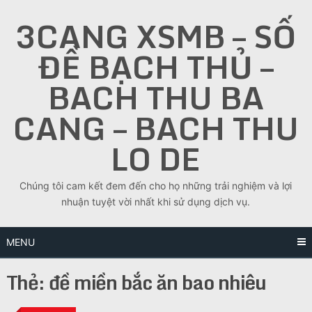
Skip
3CANG XSMB – SỐ
to
content
ĐỀ BẠCH THỦ –
BACH THU BA
CANG – BACH THU
LO DE
Chúng tôi cam kết đem đến cho họ những trải nghiệm và lợi
nhuận tuyệt vời nhất khi sử dụng dịch vụ.
MENU
Thẻ:
đề miền bắc ăn bao nhiêu