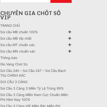
CHUYÊN GIA CHỐT SỐ
VIP
TRANG CHỦ
Soi cầu MB chuẩn 100%
Soi cầu MB Víp nhất
Soi cầu MT chuẩn xác
Soi cầu MN chuẩn xác
Thông báo
Gio Vang Chot So
Soi Cầu 24h – Soi Cầu 247 – Soi Cầu Bạch
Thủ CHÍNH XÁC
SOI CẦU 3 CÀNG
Soi Cầu 3 Càng 3 Miền Tỷ Lệ Trúng 99%
Soi Cầu 3 Càng Miền Nam Cực Chuẩn Miễn
Phí Hôm Nay 100%
Soi Cầu 3 Càng VIP Miền Bắc Miễn Phí