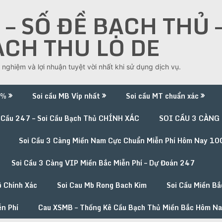
– SỐ ĐỀ BẠCH THỦ 
ACH THU LO DE
nghiệm và lợi nhuận tuyệt vời nhất khi sử dụng dịch vụ.
0%
Soi cầu MB Víp nhất
Soi cầu MT chuẩn xác
i Cầu 247 – Soi Cầu Bạch Thủ CHÍNH XÁC
SOI CẦU 3 CÀNG
Soi Cầu 3 Càng Miền Nam Cực Chuẩn Miễn Phí Hôm Nay 1
Soi Cầu 3 Càng VIP Miền Bắc Miễn Phí – Dự Đoán 247
ô Chính Xác
Soi Cau Mb Rong Bach Kim
Soi Cầu Miền B
n Phí
Cau XSMB – Thống Kê Cầu Bạch Thủ Miền Bắc Hôm Nay