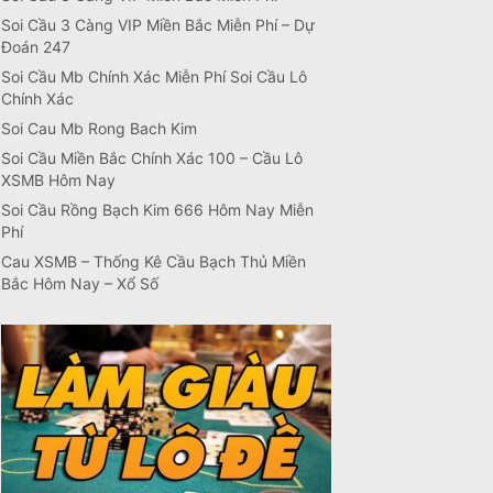
Soi Cầu 3 Càng VIP Miền Bắc Miễn Phí – Dự
Đoán 247
Soi Cầu Mb Chính Xác Miễn Phí Soi Cầu Lô
Chính Xác
Soi Cau Mb Rong Bach Kim
Soi Cầu Miền Bắc Chính Xác 100 – Cầu Lô
XSMB Hôm Nay
Soi Cầu Rồng Bạch Kim 666 Hôm Nay Miễn
Phí
Cau XSMB – Thống Kê Cầu Bạch Thủ Miền
Bắc Hôm Nay – Xổ Số