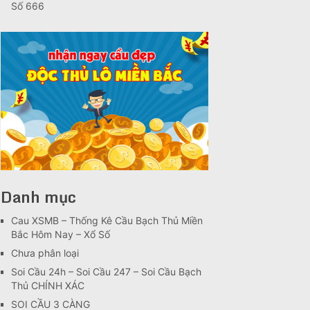
Số 666
Danh mục
Cau XSMB – Thống Kê Cầu Bạch Thủ Miền
Bắc Hôm Nay – Xổ Số
Chưa phân loại
Soi Cầu 24h – Soi Cầu 247 – Soi Cầu Bạch
Thủ CHÍNH XÁC
SOI CẦU 3 CÀNG