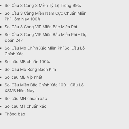
Soi Cầu 3 Càng 3 Miền Tỷ Lệ Trúng 99%
Soi Cầu 3 Càng Miền Nam Cực Chuẩn Miễn
Phí Hôm Nay 100%
Soi Cầu 3 Càng VIP Miền Bắc Miễn Phí
Soi Cầu 3 Càng VIP Miền Bắc Miễn Phí – Dự
Đoán 247
Soi Cầu Mb Chính Xác Miễn Phí Soi Cầu Lô
Chính Xác
Soi cầu MB chuẩn 100%
Soi Cau Mb Rong Bach Kim
Soi cầu MB Víp nhất
Soi Cầu Miền Bắc Chính Xác 100 – Cầu Lô
XSMB Hôm Nay
Soi cầu MN chuẩn xác
Soi cầu MT chuẩn xác
Thông báo