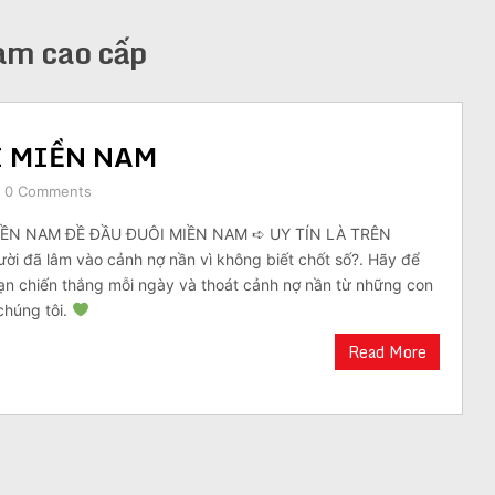
am cao cấp
I MIỀN NAM
0 Comments
IỀN NAM ĐỀ ĐẦU ĐUÔI MIỀN NAM ➪ UY TÍN LÀ TRÊN
ười đã lâm vào cảnh nợ nần vì không biết chốt số?. Hãy để
bạn chiến thắng mỗi ngày và thoát cảnh nợ nần từ những con
chúng tôi.
Read More