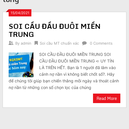
15/04/2021
SOI CẦU ĐẦU ĐUÔI MIỀN
TRUNG
By
admin
Soi cầu MT chuẩn xác
0 Comments
SOI CẦU ĐẦU ĐUÔI MIỀN TRUNG SOI
CẦU ĐẦU ĐUÔI MIỀN TRUNG ➪ UY TÍN
LÀ TRÊN HẾT. Bạn là 1 người đã lâm vào
cảnh nợ nần vì không biết chốt số?. Hãy
để chúng tôi giúp bạn chiến thắng mỗi ngày và thoát cảnh
nợ nần từ những con số chọn lọc của chúng
Read More