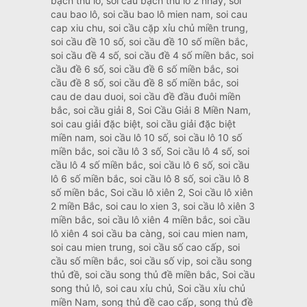
bạch thủ lô, soi cầu bạch thủ lô 2 nháy, soi
cau bao lô, soi cầu bao lô mien nam, soi cau
cap xiu chu, soi cầu cặp xỉu chủ miền trung,
soi cầu đề 10 số, soi cầu đề 10 số miền bắc,
soi cầu đề 4 số, soi cầu đề 4 số miền bắc, soi
cầu đề 6 số, soi cầu đề 6 số miền bắc, soi
cầu đề 8 số, soi cầu đề 8 số miền bắc, soi
cau de dau duoi, soi cầu đề đầu đuôi miền
bắc, soi cầu giải 8, Soi Cầu Giải 8 Miền Nam,
soi cau giải đặc biệt, soi cầu giải đặc biệt
miền nam, soi cầu lô 10 số, soi cầu lô 10 số
miền bắc, soi cầu lô 3 số, Soi cầu lô 4 số, soi
cầu lô 4 số miền bắc, soi cầu lô 6 số, soi cầu
lô 6 số miền bắc, soi cầu lô 8 số, soi cầu lô 8
số miền bắc, Soi cầu lô xiên 2, Soi cầu lô xiên
2 miền Bắc, soi cau lo xien 3, soi cầu lô xiên 3
miền bắc, soi cầu lô xiên 4 miền bắc, soi cầu
lô xiên 4 soi cầu ba càng, soi cau mien nam,
soi cau mien trung, soi cầu số cao cấp, soi
cầu số miền bắc, soi cầu số vip, soi cầu song
thủ đề, soi cầu song thủ đề miền bắc, Soi cầu
song thủ lô, soi cau xỉu chủ, Soi cầu xỉu chủ
miền Nam, song thủ đề cao cấp, song thủ đề