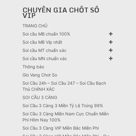
CHUYÊN GIA CHỐT SỐ
VIP
TRANG CHỦ
Soi cầu MB chuẩn 100%
Soi cầu MB Víp nhất
Soi cầu MT chuẩn xác
Soi cầu MN chuẩn xác
Thông báo
Gio Vang Chot So
Soi Cầu 24h – Soi Cầu 247 – Soi Cầu Bạch
Thủ CHÍNH XÁC
SOI CẦU 3 CÀNG
Soi Cầu 3 Càng 3 Miền Tỷ Lệ Trúng 99%
Soi Cầu 3 Càng Miền Nam Cực Chuẩn Miễn
Phí Hôm Nay 100%
Soi Cầu 3 Càng VIP Miền Bắc Miễn Phí