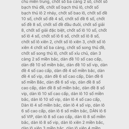
chủ miền trung, chốt số ba càng 2 số, chốt số
bạch thủ đề, chốt số bạch thủ lô, chốt số
bạch thủ lô 2 nháy, chốt số bao lô, chốt số đề
10 số, chốt số đề 4 số, chốt số đề 6 số, chốt
số đề 8 số, chốt số đề đầu đuôi, chốt số giải
8, chốt số giải đặc biệt, chốt số lô 10 số, chốt
số lô 4 số, chốt số lô 6 số, chốt số lô 8 số,
chốt số lô xiên 2, chốt số lô xiên 3, chốt số lô
xiên 4 chốt số ba càng, chốt số song thủ đề,
chốt số song thủ lô, chốt số xỉu chủ, dàn 3
càng 2 số miền bắc, dàn đề 10 số cao cấp,
dàn đề 10 số miền bắc, dàn đề 10 số vip, dàn
đề 4 số cao cấp, dàn đề 4 số miền bắc, dàn
đề 4 số vip, dàn đề 6 số cao cấp, Dàn đề 6
số miền Bắc, dàn đề 6 số vip, dàn đề 8 số
cao cấp, dàn đề 8 số miền bắc, dàn đề 8 số
vip, dàn lô 10 số cao cấp, dàn lô 10 số miền
bắc, dàn lô 10 số vip, dàn lô 4 số cao cấp,
Dàn lô 4 số miền bắc, dàn lô 4 số vip, dàn lô
6 số cao cấp, dàn lô 6 số miền bắc, DÀN lô 6
số VIP, dàn lô 8 số cao cấp, dàn lô 8 số miền
bắc, dàn lô 8 số vip, dàn lô xiên 2 miền bắc,
dàn lô xiên 3 miền bắc, dàn lô xiên 4 miền