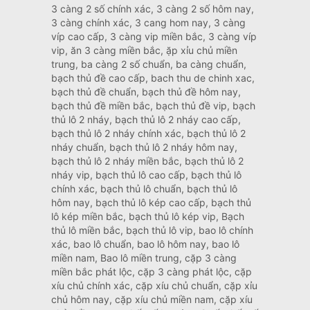
3 càng 2 số chính xác, 3 càng 2 số hôm nay,
3 càng chính xác, 3 cang hom nay, 3 càng
víp cao cấp, 3 càng vip miền bắc, 3 càng víp
vip, ăn 3 càng miền bắc, ặp xỉu chủ miền
trung, ba càng 2 số chuẩn, ba càng chuẩn,
bạch thủ đề cao cấp, bach thu de chinh xac,
bạch thủ đề chuẩn, bạch thủ đề hôm nay,
bạch thủ đề miền bắc, bạch thủ đề vip, bạch
thủ lô 2 nháy, bạch thủ lô 2 nháy cao cấp,
bạch thủ lô 2 nháy chính xác, bạch thủ lô 2
nháy chuẩn, bạch thủ lô 2 nháy hôm nay,
bạch thủ lô 2 nháy miền bắc, bạch thủ lô 2
nháy vip, bạch thủ lô cao cấp, bạch thủ lô
chính xác, bạch thủ lô chuẩn, bạch thủ lô
hôm nay, bạch thủ lô kép cao cấp, bạch thủ
lô kép miền bắc, bạch thủ lô kép vip, Bạch
thủ lô miền bắc, bạch thủ lô vip, bao lô chính
xác, bao lô chuẩn, bao lô hôm nay, bao lô
miền nam, Bao lô miền trung, cặp 3 càng
miền bắc phát lộc, cặp 3 càng phát lộc, cặp
xíu chủ chính xác, cặp xíu chủ chuẩn, cặp xỉu
chủ hôm nay, cặp xíu chủ miền nam, cặp xíu