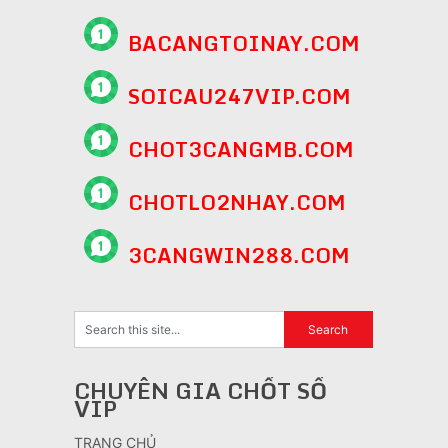
BACANGTOINAY.COM
SOICAU247VIP.COM
CHOT3CANGMB.COM
CHOTLO2NHAY.COM
3CANGWIN288.COM
CHUYÊN GIA CHỐT SỐ
VIP
TRANG CHỦ