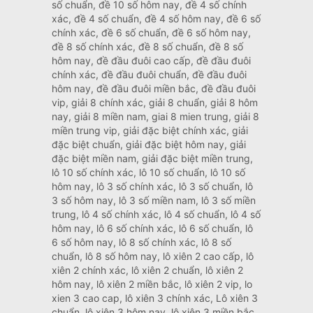
số chuẩn, đề 10 số hôm nay, đề 4 số chính
xác, đề 4 số chuẩn, đề 4 số hôm nay, đề 6 số
chính xác, đề 6 số chuẩn, đề 6 số hôm nay,
đề 8 số chính xác, đề 8 số chuẩn, đề 8 số
hôm nay, đề đầu đuôi cao cấp, đề đầu đuôi
chính xác, đề đầu đuôi chuẩn, đề đầu đuôi
hôm nay, đề đầu đuôi miền bắc, đề đầu đuôi
vip, giải 8 chính xác, giải 8 chuẩn, giải 8 hôm
nay, giải 8 miền nam, giai 8 mien trung, giải 8
miền trung vip, giải đặc biệt chính xác, giải
đặc biệt chuẩn, giải đặc biệt hôm nay, giải
đặc biệt miền nam, giải đặc biệt miền trung,
lô 10 số chính xác, lô 10 số chuẩn, lô 10 số
hôm nay, lô 3 số chính xác, lô 3 số chuẩn, lô
3 số hôm nay, lô 3 số miền nam, lô 3 số miền
trung, lô 4 số chính xác, lô 4 số chuẩn, lô 4 số
hôm nay, lô 6 số chính xác, lô 6 số chuẩn, lô
6 số hôm nay, lô 8 số chính xác, lô 8 số
chuẩn, lô 8 số hôm nay, lô xiên 2 cao cấp, lô
xiên 2 chính xác, lô xiên 2 chuẩn, lô xiên 2
hôm nay, lô xiên 2 miền bắc, lô xiên 2 vip, lo
xien 3 cao cap, lô xiên 3 chính xác, Lô xiên 3
chuẩn, lô xiên 3 hôm nay, lô xiên 3 miền bắc,