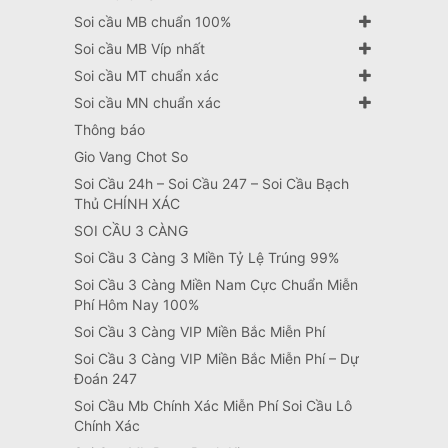
Soi cầu MB chuẩn 100%
Soi cầu MB Víp nhất
Soi cầu MT chuẩn xác
Soi cầu MN chuẩn xác
Thông báo
Gio Vang Chot So
Soi Cầu 24h – Soi Cầu 247 – Soi Cầu Bạch
Thủ CHÍNH XÁC
SOI CẦU 3 CÀNG
Soi Cầu 3 Càng 3 Miền Tỷ Lệ Trúng 99%
Soi Cầu 3 Càng Miền Nam Cực Chuẩn Miễn
Phí Hôm Nay 100%
Soi Cầu 3 Càng VIP Miền Bắc Miễn Phí
Soi Cầu 3 Càng VIP Miền Bắc Miễn Phí – Dự
Đoán 247
Soi Cầu Mb Chính Xác Miễn Phí Soi Cầu Lô
Chính Xác