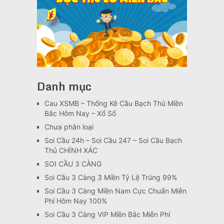
Danh mục
Cau XSMB – Thống Kê Cầu Bạch Thủ Miền
Bắc Hôm Nay – Xổ Số
Chưa phân loại
Soi Cầu 24h – Soi Cầu 247 – Soi Cầu Bạch
Thủ CHÍNH XÁC
SOI CẦU 3 CÀNG
Soi Cầu 3 Càng 3 Miền Tỷ Lệ Trúng 99%
Soi Cầu 3 Càng Miền Nam Cực Chuẩn Miễn
Phí Hôm Nay 100%
Soi Cầu 3 Càng VIP Miền Bắc Miễn Phí