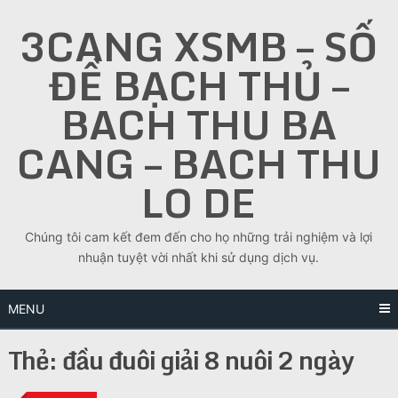
Skip
3CANG XSMB – SỐ
to
content
ĐỀ BẠCH THỦ –
BACH THU BA
CANG – BACH THU
LO DE
Chúng tôi cam kết đem đến cho họ những trải nghiệm và lợi
nhuận tuyệt vời nhất khi sử dụng dịch vụ.
MENU
Thẻ:
đầu đuôi giải 8 nuôi 2 ngày