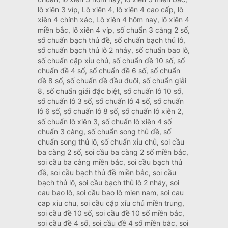
lô xiên 3 víp, Lô xiên 4, lô xiên 4 cao cấp, lô
xiên 4 chính xác, Lô xiên 4 hôm nay, lô xiên 4
miền bắc, lô xiên 4 víp, số chuẩn 3 càng 2 số,
số chuẩn bạch thủ đề, số chuẩn bạch thủ lô,
số chuẩn bạch thủ lô 2 nháy, số chuẩn bao lô,
số chuẩn cặp xỉu chủ, số chuẩn đề 10 số, số
chuẩn đề 4 số, số chuẩn đề 6 số, số chuẩn
đề 8 số, số chuẩn đề đầu đuôi, số chuẩn giải
8, số chuẩn giải đặc biệt, số chuẩn lô 10 số,
số chuẩn lô 3 số, số chuẩn lô 4 số, số chuẩn
lô 6 số, số chuẩn lô 8 số, số chuẩn lô xiên 2,
số chuẩn lô xiên 3, số chuẩn lô xiên 4 số
chuẩn 3 càng, số chuẩn song thủ đề, số
chuẩn song thủ lô, số chuẩn xỉu chủ, soi cầu
ba càng 2 số, soi cầu ba càng 2 số miền bắc,
soi cầu ba càng miền bắc, soi cầu bạch thủ
đề, soi cầu bạch thủ đề miền bắc, soi cầu
bạch thủ lô, soi cầu bạch thủ lô 2 nháy, soi
cau bao lô, soi cầu bao lô mien nam, soi cau
cap xiu chu, soi cầu cặp xỉu chủ miền trung,
soi cầu đề 10 số, soi cầu đề 10 số miền bắc,
soi cầu đề 4 số, soi cầu đề 4 số miền bắc, soi