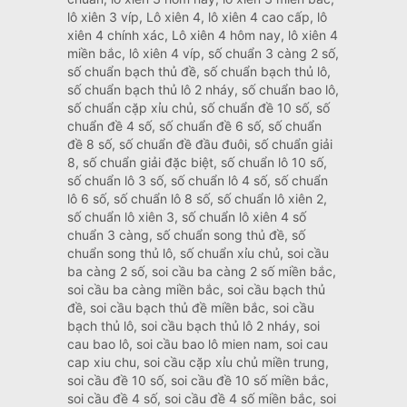
lô xiên 3 víp, Lô xiên 4, lô xiên 4 cao cấp, lô
xiên 4 chính xác, Lô xiên 4 hôm nay, lô xiên 4
miền bắc, lô xiên 4 víp, số chuẩn 3 càng 2 số,
số chuẩn bạch thủ đề, số chuẩn bạch thủ lô,
số chuẩn bạch thủ lô 2 nháy, số chuẩn bao lô,
số chuẩn cặp xỉu chủ, số chuẩn đề 10 số, số
chuẩn đề 4 số, số chuẩn đề 6 số, số chuẩn
đề 8 số, số chuẩn đề đầu đuôi, số chuẩn giải
8, số chuẩn giải đặc biệt, số chuẩn lô 10 số,
số chuẩn lô 3 số, số chuẩn lô 4 số, số chuẩn
lô 6 số, số chuẩn lô 8 số, số chuẩn lô xiên 2,
số chuẩn lô xiên 3, số chuẩn lô xiên 4 số
chuẩn 3 càng, số chuẩn song thủ đề, số
chuẩn song thủ lô, số chuẩn xỉu chủ, soi cầu
ba càng 2 số, soi cầu ba càng 2 số miền bắc,
soi cầu ba càng miền bắc, soi cầu bạch thủ
đề, soi cầu bạch thủ đề miền bắc, soi cầu
bạch thủ lô, soi cầu bạch thủ lô 2 nháy, soi
cau bao lô, soi cầu bao lô mien nam, soi cau
cap xiu chu, soi cầu cặp xỉu chủ miền trung,
soi cầu đề 10 số, soi cầu đề 10 số miền bắc,
soi cầu đề 4 số, soi cầu đề 4 số miền bắc, soi