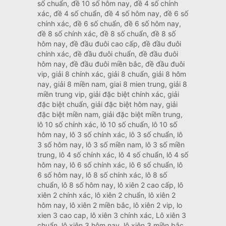
số chuẩn, đề 10 số hôm nay, đề 4 số chính
xác, đề 4 số chuẩn, đề 4 số hôm nay, đề 6 số
chính xác, đề 6 số chuẩn, đề 6 số hôm nay,
đề 8 số chính xác, đề 8 số chuẩn, đề 8 số
hôm nay, đề đầu đuôi cao cấp, đề đầu đuôi
chính xác, đề đầu đuôi chuẩn, đề đầu đuôi
hôm nay, đề đầu đuôi miền bắc, đề đầu đuôi
vip, giải 8 chính xác, giải 8 chuẩn, giải 8 hôm
nay, giải 8 miền nam, giai 8 mien trung, giải 8
miền trung vip, giải đặc biệt chính xác, giải
đặc biệt chuẩn, giải đặc biệt hôm nay, giải
đặc biệt miền nam, giải đặc biệt miền trung,
lô 10 số chính xác, lô 10 số chuẩn, lô 10 số
hôm nay, lô 3 số chính xác, lô 3 số chuẩn, lô
3 số hôm nay, lô 3 số miền nam, lô 3 số miền
trung, lô 4 số chính xác, lô 4 số chuẩn, lô 4 số
hôm nay, lô 6 số chính xác, lô 6 số chuẩn, lô
6 số hôm nay, lô 8 số chính xác, lô 8 số
chuẩn, lô 8 số hôm nay, lô xiên 2 cao cấp, lô
xiên 2 chính xác, lô xiên 2 chuẩn, lô xiên 2
hôm nay, lô xiên 2 miền bắc, lô xiên 2 vip, lo
xien 3 cao cap, lô xiên 3 chính xác, Lô xiên 3
chuẩn, lô xiên 3 hôm nay, lô xiên 3 miền bắc,