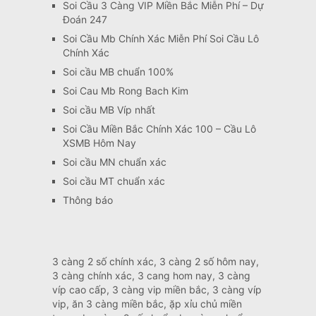
Soi Cầu 3 Càng VIP Miền Bắc Miễn Phí – Dự
Đoán 247
Soi Cầu Mb Chính Xác Miễn Phí Soi Cầu Lô
Chính Xác
Soi cầu MB chuẩn 100%
Soi Cau Mb Rong Bach Kim
Soi cầu MB Víp nhất
Soi Cầu Miền Bắc Chính Xác 100 – Cầu Lô
XSMB Hôm Nay
Soi cầu MN chuẩn xác
Soi cầu MT chuẩn xác
Thông báo
3 càng 2 số chính xác, 3 càng 2 số hôm nay,
3 càng chính xác, 3 cang hom nay, 3 càng
víp cao cấp, 3 càng vip miền bắc, 3 càng víp
vip, ăn 3 càng miền bắc, ặp xỉu chủ miền