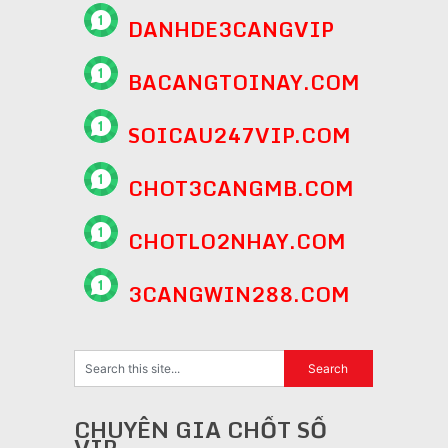
DANHDE3CANGVIP
BACANGTOINAY.COM
SOICAU247VIP.COM
CHOT3CANGMB.COM
CHOTLO2NHAY.COM
3CANGWIN288.COM
CHUYÊN GIA CHỐT SỐ
VIP