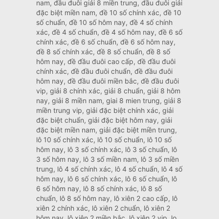
nam, đầu đuôi giải 8 miền trung, đầu đuôi giải
đặc biệt miền nam, đề 10 số chính xác, đề 10
số chuẩn, đề 10 số hôm nay, đề 4 số chính
xác, đề 4 số chuẩn, đề 4 số hôm nay, đề 6 số
chính xác, đề 6 số chuẩn, đề 6 số hôm nay,
đề 8 số chính xác, đề 8 số chuẩn, đề 8 số
hôm nay, đề đầu đuôi cao cấp, đề đầu đuôi
chính xác, đề đầu đuôi chuẩn, đề đầu đuôi
hôm nay, đề đầu đuôi miền bắc, đề đầu đuôi
vip, giải 8 chính xác, giải 8 chuẩn, giải 8 hôm
nay, giải 8 miền nam, giai 8 mien trung, giải 8
miền trung vip, giải đặc biệt chính xác, giải
đặc biệt chuẩn, giải đặc biệt hôm nay, giải
đặc biệt miền nam, giải đặc biệt miền trung,
lô 10 số chính xác, lô 10 số chuẩn, lô 10 số
hôm nay, lô 3 số chính xác, lô 3 số chuẩn, lô
3 số hôm nay, lô 3 số miền nam, lô 3 số miền
trung, lô 4 số chính xác, lô 4 số chuẩn, lô 4 số
hôm nay, lô 6 số chính xác, lô 6 số chuẩn, lô
6 số hôm nay, lô 8 số chính xác, lô 8 số
chuẩn, lô 8 số hôm nay, lô xiên 2 cao cấp, lô
xiên 2 chính xác, lô xiên 2 chuẩn, lô xiên 2
hôm nay, lô xiên 2 miền bắc, lô xiên 2 vip, lo