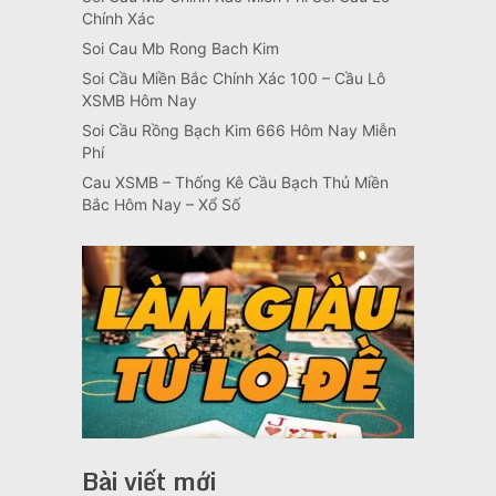
Chính Xác
Soi Cau Mb Rong Bach Kim
Soi Cầu Miền Bắc Chính Xác 100 – Cầu Lô
XSMB Hôm Nay
Soi Cầu Rồng Bạch Kim 666 Hôm Nay Miễn
Phí
Cau XSMB – Thống Kê Cầu Bạch Thủ Miền
Bắc Hôm Nay – Xổ Số
Bài viết mới