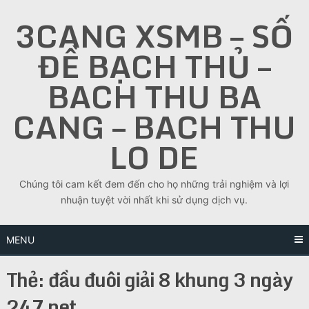
Skip
3CANG XSMB – SỐ
to
content
ĐỀ BẠCH THỦ –
BACH THU BA
CANG – BACH THU
LO DE
Chúng tôi cam kết đem đến cho họ những trải nghiệm và lợi
nhuận tuyệt vời nhất khi sử dụng dịch vụ.
MENU
Thẻ:
đầu đuôi giải 8 khung 3 ngày
247 net