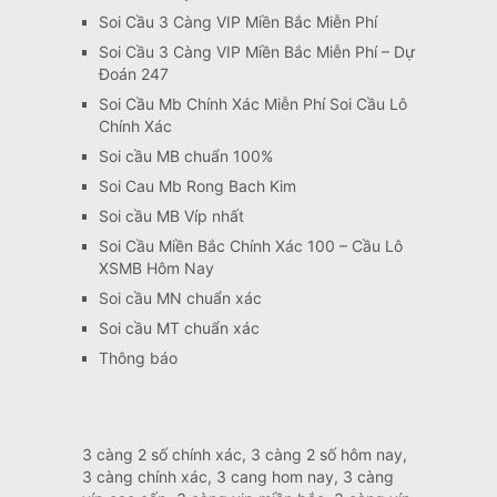
Soi Cầu 3 Càng VIP Miền Bắc Miễn Phí
Soi Cầu 3 Càng VIP Miền Bắc Miễn Phí – Dự
Đoán 247
Soi Cầu Mb Chính Xác Miễn Phí Soi Cầu Lô
Chính Xác
Soi cầu MB chuẩn 100%
Soi Cau Mb Rong Bach Kim
Soi cầu MB Víp nhất
Soi Cầu Miền Bắc Chính Xác 100 – Cầu Lô
XSMB Hôm Nay
Soi cầu MN chuẩn xác
Soi cầu MT chuẩn xác
Thông báo
3 càng 2 số chính xác, 3 càng 2 số hôm nay,
3 càng chính xác, 3 cang hom nay, 3 càng