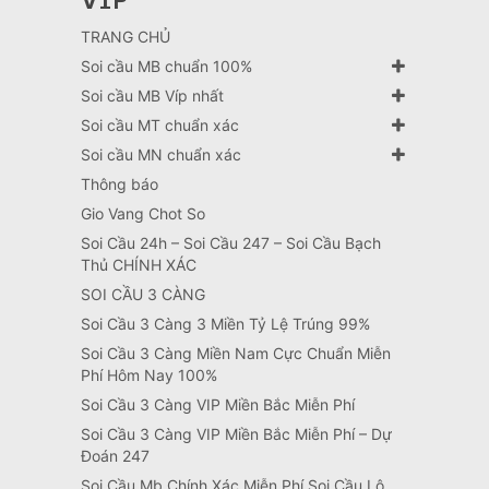
TRANG CHỦ
Soi cầu MB chuẩn 100%
Soi cầu MB Víp nhất
Soi cầu MT chuẩn xác
Soi cầu MN chuẩn xác
Thông báo
Gio Vang Chot So
Soi Cầu 24h – Soi Cầu 247 – Soi Cầu Bạch
Thủ CHÍNH XÁC
SOI CẦU 3 CÀNG
Soi Cầu 3 Càng 3 Miền Tỷ Lệ Trúng 99%
Soi Cầu 3 Càng Miền Nam Cực Chuẩn Miễn
Phí Hôm Nay 100%
Soi Cầu 3 Càng VIP Miền Bắc Miễn Phí
Soi Cầu 3 Càng VIP Miền Bắc Miễn Phí – Dự
Đoán 247
Soi Cầu Mb Chính Xác Miễn Phí Soi Cầu Lô