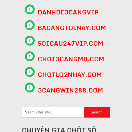
DANHDE3CANGVIP
BACANGTOINAY.COM
SOICAU247VIP.COM
CHOT3CANGMB.COM
CHOTLO2NHAY.COM
3CANGWIN288.COM
CHUYÊN GIA CHỐT SỐ