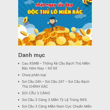
Danh mục
Cau XSMB – Thống Kê Cầu Bạch Thủ Miền
Bắc Hôm Nay – Xổ Số
Chưa phân loại
Soi Cầu 24h – Soi Cầu 247 – Soi Cầu Bạch
Thủ CHÍNH XÁC
SOI CẦU 3 CÀNG
Soi Cầu 3 Càng 3 Miền Tỷ Lệ Trúng 99%
Soi Cầu 3 Càng Miền Nam Cực Chuẩn Miễn