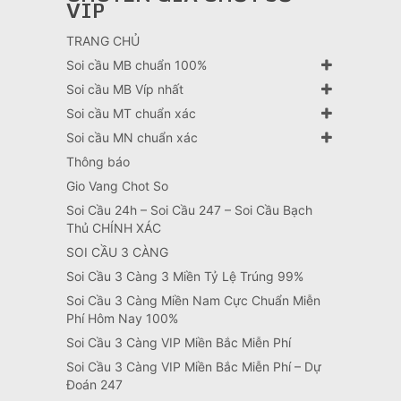
VIP
TRANG CHỦ
Soi cầu MB chuẩn 100%
Soi cầu MB Víp nhất
Soi cầu MT chuẩn xác
Soi cầu MN chuẩn xác
Thông báo
Gio Vang Chot So
Soi Cầu 24h – Soi Cầu 247 – Soi Cầu Bạch
Thủ CHÍNH XÁC
SOI CẦU 3 CÀNG
Soi Cầu 3 Càng 3 Miền Tỷ Lệ Trúng 99%
Soi Cầu 3 Càng Miền Nam Cực Chuẩn Miễn
Phí Hôm Nay 100%
Soi Cầu 3 Càng VIP Miền Bắc Miễn Phí
Soi Cầu 3 Càng VIP Miền Bắc Miễn Phí – Dự
Đoán 247