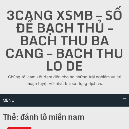
Skip
3CANG XSMB – SỐ
to
content
ĐỀ BẠCH THỦ –
BACH THU BA
CANG – BACH THU
LO DE
Chúng tôi cam kết đem đến cho họ những trải nghiệm và lợi
nhuận tuyệt vời nhất khi sử dụng dịch vụ.
MENU
Thẻ:
đánh lô miền nam