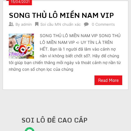
15/04/2021
SONG THỦ LÔ MIỀN NAM VIP
By
admin
Soi cầu MN chuẩn xác
0 Comments
SONG THỦ LÔ MIỀN NAM VIP SONG THỦ
LÔ MIỀN NAM VIP ➪ UY TÍN LÀ TRÊN
HẾT. Bạn là 1 người đã lâm vào cảnh nợ
nần vì không biết chốt số?. Hãy để chúng
tôi giúp bạn chiến thắng mỗi ngày và thoát cảnh nợ nần từ
những con số chọn lọc của chúng
Read More
SOI LÔ ĐỀ CAO CẤP