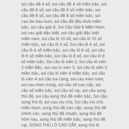
soi cầu đề 4 số, soi cầu đề 4 số miền bắc, soi
cầu đề 6 số, soi cầu đề 6 số miền bắc, soi
cầu đề 8 số, soi cầu đề 8 số miền bắc, soi
cau de dau duoi, soi cầu đề đầu đuôi miền
bắc, soi cầu giải 8, Soi Cầu Giải 8 Miền Nam,
soi cau giải đặc biệt, soi cầu giải đặc biệt
miền nam, soi cầu lô 10 số, soi cầu lô 10 số
miền bắc, soi cầu lô 3 số, Soi cầu lô 4 số, soi
cầu lô 4 số miền bắc, soi cầu lô 6 số, soi cầu
lô 6 số miền bắc, soi cầu lô 8 số, soi cầu lô 8
số miền bắc, Soi cầu lô xiên 2, Soi cầu lô xiên
2 miền Bắc, soi cau lo xien 3, soi cầu lô xiên 3
miền bắc, soi cầu lô xiên 4 miền bắc, soi cầu
lô xiên 4 soi cầu ba càng, soi cau mien nam,
soi cau mien trung, soi cầu số cao cấp, soi
cầu số miền bắc, soi cầu số vip, soi cầu song
thủ đề, soi cầu song thủ đề miền bắc, Soi cầu
song thủ lô, soi cau xỉu chủ, Soi cầu xỉu chủ
miền Nam, song thủ đề cao cấp, song thủ đề
chính xác, song thủ đề chuẩn, song thủ đề
hôm nay, song thủ đề miền bắc, song thủ đề
víp, SONG THỦ LÔ CAO CẤP, song thủ lô