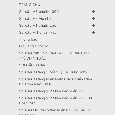
TRANG CHỦ
Soi cầu MB chuẩn 100%
Soi cầu MB Víp nhất
Soi cầu MT chuẩn xác
Soi cầu MN chuẩn xác
Thông báo
Gio Vang Chot So
Soi Cầu 24h – Soi Cầu 247 – Soi Cầu Bạch
Thủ CHÍNH XÁC
SOI CẦU 3 CÀNG
Soi Cầu 3 Càng 3 Miền Tỷ Lệ Trúng 99%
Soi Cầu 3 Càng Miền Nam Cực Chuẩn Miễn
Phí Hôm Nay 100%
Soi Cầu 3 Càng VIP Miền Bắc Miễn Phí
Soi Cầu 3 Càng VIP Miền Bắc Miễn Phí – Dự
Đoán 247
Soi Cầu Mb Chính Xác Miễn Phí Soi Cầu Lô