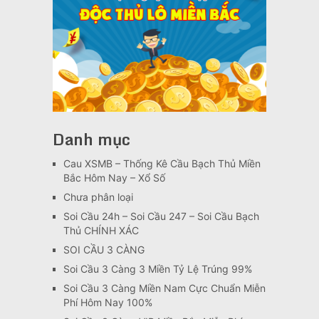
Danh mục
Cau XSMB – Thống Kê Cầu Bạch Thủ Miền
Bắc Hôm Nay – Xổ Số
Chưa phân loại
Soi Cầu 24h – Soi Cầu 247 – Soi Cầu Bạch
Thủ CHÍNH XÁC
SOI CẦU 3 CÀNG
Soi Cầu 3 Càng 3 Miền Tỷ Lệ Trúng 99%
Soi Cầu 3 Càng Miền Nam Cực Chuẩn Miễn
Phí Hôm Nay 100%