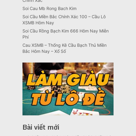
Chính Xác
Soi Cau Mb Rong Bach Kim
Soi Cầu Miền Bắc Chính Xác 100 – Cầu Lô
XSMB Hôm Nay
Soi Cầu Rồng Bạch Kim 666 Hôm Nay Miễn
Phí
Cau XSMB – Thống Kê Cầu Bạch Thủ Miền
Bắc Hôm Nay – Xổ Số
Bài viết mới