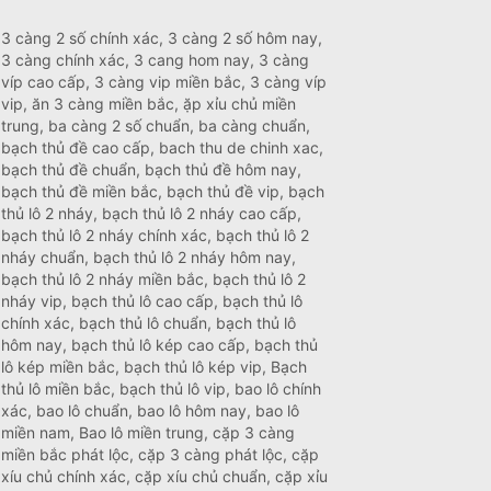
3 càng 2 số chính xác, 3 càng 2 số hôm nay,
3 càng chính xác, 3 cang hom nay, 3 càng
víp cao cấp, 3 càng vip miền bắc, 3 càng víp
vip, ăn 3 càng miền bắc, ặp xỉu chủ miền
trung, ba càng 2 số chuẩn, ba càng chuẩn,
bạch thủ đề cao cấp, bach thu de chinh xac,
bạch thủ đề chuẩn, bạch thủ đề hôm nay,
bạch thủ đề miền bắc, bạch thủ đề vip, bạch
thủ lô 2 nháy, bạch thủ lô 2 nháy cao cấp,
bạch thủ lô 2 nháy chính xác, bạch thủ lô 2
nháy chuẩn, bạch thủ lô 2 nháy hôm nay,
bạch thủ lô 2 nháy miền bắc, bạch thủ lô 2
nháy vip, bạch thủ lô cao cấp, bạch thủ lô
chính xác, bạch thủ lô chuẩn, bạch thủ lô
hôm nay, bạch thủ lô kép cao cấp, bạch thủ
lô kép miền bắc, bạch thủ lô kép vip, Bạch
thủ lô miền bắc, bạch thủ lô vip, bao lô chính
xác, bao lô chuẩn, bao lô hôm nay, bao lô
miền nam, Bao lô miền trung, cặp 3 càng
miền bắc phát lộc, cặp 3 càng phát lộc, cặp
xíu chủ chính xác, cặp xíu chủ chuẩn, cặp xỉu