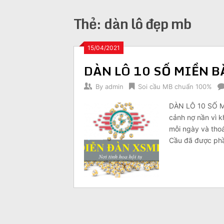
Thẻ:
dàn lô đẹp mb
15/04/2021
DÀN LÔ 10 SỐ MIỀN B
By
admin
Soi cầu MB chuẩn 100%
DÀN LÔ 10 SỐ MI
cảnh nợ nần vì k
mỗi ngày và thoá
Cầu đã được ph