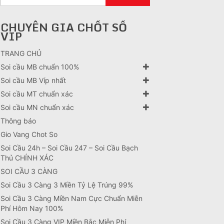
CHUYÊN GIA CHỐT SỐ
VIP
TRANG CHỦ
Soi cầu MB chuẩn 100%
Soi cầu MB Víp nhất
Soi cầu MT chuẩn xác
Soi cầu MN chuẩn xác
Thông báo
Gio Vang Chot So
Soi Cầu 24h – Soi Cầu 247 – Soi Cầu Bạch
Thủ CHÍNH XÁC
SOI CẦU 3 CÀNG
Soi Cầu 3 Càng 3 Miền Tỷ Lệ Trúng 99%
Soi Cầu 3 Càng Miền Nam Cực Chuẩn Miễn
Phí Hôm Nay 100%
Soi Cầu 3 Càng VIP Miền Bắc Miễn Phí