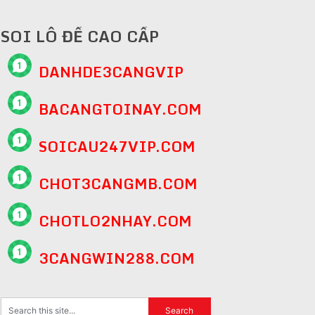
SOI LÔ ĐỀ CAO CẤP
DANHDE3CANGVIP
BACANGTOINAY.COM
SOICAU247VIP.COM
CHOT3CANGMB.COM
CHOTLO2NHAY.COM
3CANGWIN288.COM