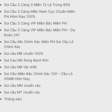
Soi Cầu 3 Càng 3 Miền Tỷ Lệ Trúng 99%
Soi Cầu 3 Càng Miền Nam Cực Chuẩn Miễn
Phí Hôm Nay 100%
Soi Cầu 3 Càng VIP Miền Bắc Miễn Phí
Soi Cầu 3 Càng VIP Miền Bắc Miễn Phí – Dự
Đoán 247
Soi Cầu Mb Chính Xác Miễn Phí Soi Cầu Lô
Chính Xác
Soi cầu MB chuẩn 100%
Soi Cau Mb Rong Bach Kim
Soi cầu MB Víp nhất
Soi Cầu Miền Bắc Chính Xác 100 – Cầu Lô
XSMB Hôm Nay
Soi cầu MN chuẩn xác
Soi cầu MT chuẩn xác
Thông báo