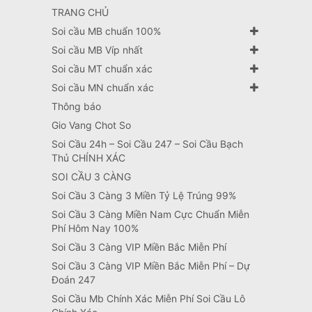
TRANG CHỦ
Soi cầu MB chuẩn 100%
Soi cầu MB Víp nhất
Soi cầu MT chuẩn xác
Soi cầu MN chuẩn xác
Thông báo
Gio Vang Chot So
Soi Cầu 24h – Soi Cầu 247 – Soi Cầu Bạch
Thủ CHÍNH XÁC
SOI CẦU 3 CÀNG
Soi Cầu 3 Càng 3 Miền Tỷ Lệ Trúng 99%
Soi Cầu 3 Càng Miền Nam Cực Chuẩn Miễn
Phí Hôm Nay 100%
Soi Cầu 3 Càng VIP Miền Bắc Miễn Phí
Soi Cầu 3 Càng VIP Miền Bắc Miễn Phí – Dự
Đoán 247
Soi Cầu Mb Chính Xác Miễn Phí Soi Cầu Lô