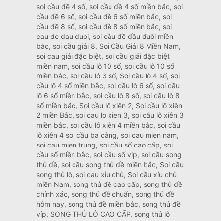
soi cầu đề 4 số, soi cầu đề 4 số miền bắc, soi
cầu đề 6 số, soi cầu đề 6 số miền bắc, soi
cầu đề 8 số, soi cầu đề 8 số miền bắc, soi
cau de dau duoi, soi cầu đề đầu đuôi miền
bắc, soi cầu giải 8, Soi Cầu Giải 8 Miền Nam,
soi cau giải đặc biệt, soi cầu giải đặc biệt
miền nam, soi cầu lô 10 số, soi cầu lô 10 số
miền bắc, soi cầu lô 3 số, Soi cầu lô 4 số, soi
cầu lô 4 số miền bắc, soi cầu lô 6 số, soi cầu
lô 6 số miền bắc, soi cầu lô 8 số, soi cầu lô 8
số miền bắc, Soi cầu lô xiên 2, Soi cầu lô xiên
2 miền Bắc, soi cau lo xien 3, soi cầu lô xiên 3
miền bắc, soi cầu lô xiên 4 miền bắc, soi cầu
lô xiên 4 soi cầu ba càng, soi cau mien nam,
soi cau mien trung, soi cầu số cao cấp, soi
cầu số miền bắc, soi cầu số vip, soi cầu song
thủ đề, soi cầu song thủ đề miền bắc, Soi cầu
song thủ lô, soi cau xỉu chủ, Soi cầu xỉu chủ
miền Nam, song thủ đề cao cấp, song thủ đề
chính xác, song thủ đề chuẩn, song thủ đề
hôm nay, song thủ đề miền bắc, song thủ đề
víp, SONG THỦ LÔ CAO CẤP, song thủ lô