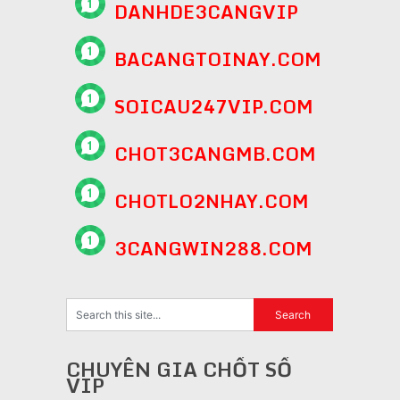
DANHDE3CANGVIP
BACANGTOINAY.COM
SOICAU247VIP.COM
CHOT3CANGMB.COM
CHOTLO2NHAY.COM
3CANGWIN288.COM
CHUYÊN GIA CHỐT SỐ
VIP