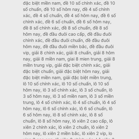
đặc biệt miền nam, đề 10 số chính xác, đề 10
số chuẩn, đề 10 số hôm nay, đề 4 số chính
xác, đề 4 số chuẩn, đề 4 số hôm nay, đề 6 số
chính xác, đề 6 số chuẩn, đề 6 số hôm nay,
đề 8 số chính xác, đề 8 số chuẩn, đề 8 số
hôm nay, đề đầu đuôi cao cấp, đề đầu đuôi
chính xác, đề đầu đuôi chuẩn, đề đầu đuôi
hôm nay, đề đầu đuôi miền bắc, đề đầu đuôi
vip, giải 8 chính xác, giải 8 chuẩn, giải 8 hôm
nay, giải 8 miền nam, giai 8 mien trung, giải 8
miền trung vip, giải đặc biệt chính xác, giải
đặc biệt chuẩn, giải đặc biệt hôm nay, giải
đặc biệt miền nam, giải đặc biệt miền trung,
lô 10 số chính xác, lô 10 số chuẩn, lô 10 số
hôm nay, lô 3 số chính xác, lô 3 số chuẩn, lô
3 số hôm nay, lô 3 số miền nam, lô 3 số miền
trung, lô 4 số chính xác, lô 4 số chuẩn, lô 4 số
hôm nay, lô 6 số chính xác, lô 6 số chuẩn, lô
6 số hôm nay, lô 8 số chính xác, lô 8 số
chuẩn, lô 8 số hôm nay, lô xiên 2 cao cấp, lô
xiên 2 chính xác, lô xiên 2 chuẩn, lô xiên 2
hôm nay, lô xiên 2 miền bắc, lô xiên 2 vip, lo