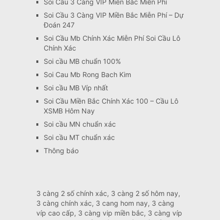
Soi Cầu 3 Càng VIP Miền Bắc Miễn Phí
Soi Cầu 3 Càng VIP Miền Bắc Miễn Phí – Dự
Đoán 247
Soi Cầu Mb Chính Xác Miễn Phí Soi Cầu Lô
Chính Xác
Soi cầu MB chuẩn 100%
Soi Cau Mb Rong Bach Kim
Soi cầu MB Víp nhất
Soi Cầu Miền Bắc Chính Xác 100 – Cầu Lô
XSMB Hôm Nay
Soi cầu MN chuẩn xác
Soi cầu MT chuẩn xác
Thông báo
3 càng 2 số chính xác, 3 càng 2 số hôm nay,
3 càng chính xác, 3 cang hom nay, 3 càng
víp cao cấp, 3 càng vip miền bắc, 3 càng víp