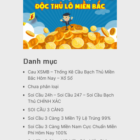
Danh mục
Cau XSMB – Thống Kê Cầu Bạch Thủ Miền
Bắc Hôm Nay – Xổ Số
Chưa phân loại
Soi Cầu 24h – Soi Cầu 247 – Soi Cầu Bạch
Thủ CHÍNH XÁC
SOI CẦU 3 CÀNG
Soi Cầu 3 Càng 3 Miền Tỷ Lệ Trúng 99%
Soi Cầu 3 Càng Miền Nam Cực Chuẩn Miễn
Phí Hôm Nay 100%