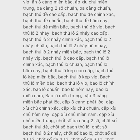
vip, ăn 3 càng miền bắc, ặp xỉu chủ miền
trung, ba càng 2 số chuẩn, ba càng chuẩn,
bạch thủ đề cao cấp, bach thu de chinh xac,
bạch thủ đề chuẩn, bạch thủ đề hôm nay,
bạch thủ đề miền bắc, bạch thủ đề vip, bạch
thủ lô 2 nháy, bạch thủ lô 2 nháy cao cấp,
bạch thủ lô 2 nháy chính xác, bạch thủ lô 2
nháy chuẩn, bạch thủ lô 2 nháy hôm nay,
bạch thủ lô 2 nháy miền bắc, bạch thủ lô 2
nháy vip, bạch thủ lô cao cấp, bạch thủ lô
chính xác, bạch thủ lô chuẩn, bạch thủ lô
hôm nay, bạch thủ lô kép cao cấp, bạch thủ
lô kép miền bắc, bạch thủ lô kép vip, Bạch
thủ lô miền bắc, bạch thủ lô vip, bao lô chính
xác, bao lô chuẩn, bao lô hôm nay, bao lô
miền nam, Bao lô miền trung, cặp 3 càng
miền bắc phát lộc, cặp 3 càng phát lộc, cặp
xíu chủ chính xác, cặp xíu chủ chuẩn, cặp xỉu
chủ hôm nay, cặp xíu chủ miền nam, cặp xíu
chủ miền trung, chốt số ba càng 2 số, chốt số
bạch thủ đề, chốt số bạch thủ lô, chốt số
bạch thủ lô 2 nháy, chốt số bao lô, chốt số đề
10 số, chốt số đề 4 số, chốt số đề 6 số, chốt