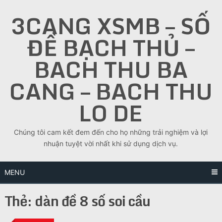
Skip
3CANG XSMB – SỐ
to
content
ĐỀ BẠCH THỦ –
BACH THU BA
CANG – BACH THU
LO DE
Chúng tôi cam kết đem đến cho họ những trải nghiệm và lợi
nhuận tuyệt vời nhất khi sử dụng dịch vụ.
MENU
Thẻ:
dàn đề 8 số soi cầu