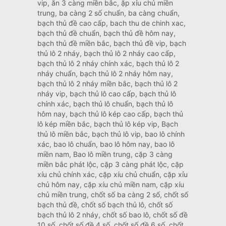
vip, ăn 3 càng miền bắc, ặp xỉu chủ miền
trung, ba càng 2 số chuẩn, ba càng chuẩn,
bạch thủ đề cao cấp, bach thu de chinh xac,
bạch thủ đề chuẩn, bạch thủ đề hôm nay,
bạch thủ đề miền bắc, bạch thủ đề vip, bạch
thủ lô 2 nháy, bạch thủ lô 2 nháy cao cấp,
bạch thủ lô 2 nháy chính xác, bạch thủ lô 2
nháy chuẩn, bạch thủ lô 2 nháy hôm nay,
bạch thủ lô 2 nháy miền bắc, bạch thủ lô 2
nháy vip, bạch thủ lô cao cấp, bạch thủ lô
chính xác, bạch thủ lô chuẩn, bạch thủ lô
hôm nay, bạch thủ lô kép cao cấp, bạch thủ
lô kép miền bắc, bạch thủ lô kép vip, Bạch
thủ lô miền bắc, bạch thủ lô vip, bao lô chính
xác, bao lô chuẩn, bao lô hôm nay, bao lô
miền nam, Bao lô miền trung, cặp 3 càng
miền bắc phát lộc, cặp 3 càng phát lộc, cặp
xíu chủ chính xác, cặp xíu chủ chuẩn, cặp xỉu
chủ hôm nay, cặp xíu chủ miền nam, cặp xíu
chủ miền trung, chốt số ba càng 2 số, chốt số
bạch thủ đề, chốt số bạch thủ lô, chốt số
bạch thủ lô 2 nháy, chốt số bao lô, chốt số đề
10 số, chốt số đề 4 số, chốt số đề 6 số, chốt