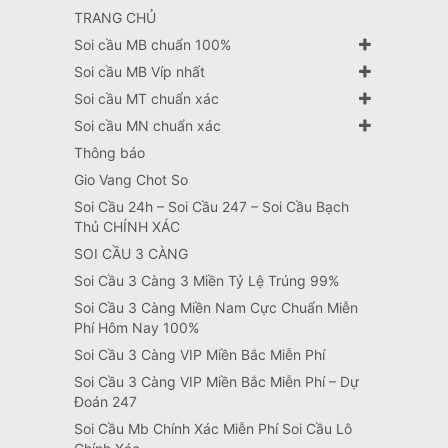
TRANG CHỦ
Soi cầu MB chuẩn 100%
Soi cầu MB Víp nhất
Soi cầu MT chuẩn xác
Soi cầu MN chuẩn xác
Thông báo
Gio Vang Chot So
Soi Cầu 24h – Soi Cầu 247 – Soi Cầu Bạch
Thủ CHÍNH XÁC
SOI CẦU 3 CÀNG
Soi Cầu 3 Càng 3 Miền Tỷ Lệ Trúng 99%
Soi Cầu 3 Càng Miền Nam Cực Chuẩn Miễn
Phí Hôm Nay 100%
Soi Cầu 3 Càng VIP Miền Bắc Miễn Phí
Soi Cầu 3 Càng VIP Miền Bắc Miễn Phí – Dự
Đoán 247
Soi Cầu Mb Chính Xác Miễn Phí Soi Cầu Lô