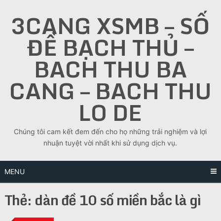
Skip
3CANG XSMB – SỐ
to
content
ĐỀ BẠCH THỦ –
BACH THU BA
CANG – BACH THU
LO DE
Chúng tôi cam kết đem đến cho họ những trải nghiệm và lợi
nhuận tuyệt vời nhất khi sử dụng dịch vụ.
MENU
Thẻ:
dàn đề 10 số miền bắc là gì