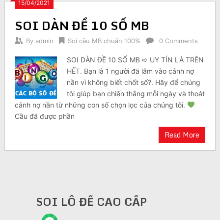
15/04/2021
SOI DÀN ĐỀ 10 SỐ MB
By
admin
Soi cầu MB chuẩn 100%
0 Comments
SOI DÀN ĐỀ 10 SỐ MB ➪ UY TÍN LÀ TRÊN
HẾT. Bạn là 1 người đã lâm vào cảnh nợ
nần vì không biết chốt số?. Hãy để chúng
tôi giúp bạn chiến thắng mỗi ngày và thoát
cảnh nợ nần từ những con số chọn lọc của chúng tôi.
Cầu đã được phần
Read More
SOI LÔ ĐỀ CAO CẤP