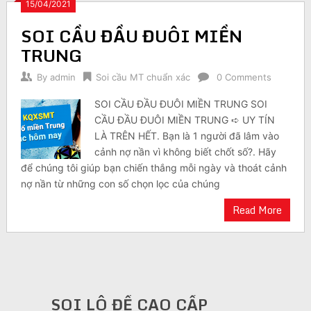
15/04/2021
SOI CẦU ĐẦU ĐUÔI MIỀN
TRUNG
By
admin
Soi cầu MT chuẩn xác
0 Comments
SOI CẦU ĐẦU ĐUÔI MIỀN TRUNG SOI
CẦU ĐẦU ĐUÔI MIỀN TRUNG ➪ UY TÍN
LÀ TRÊN HẾT. Bạn là 1 người đã lâm vào
cảnh nợ nần vì không biết chốt số?. Hãy
để chúng tôi giúp bạn chiến thắng mỗi ngày và thoát cảnh
nợ nần từ những con số chọn lọc của chúng
Read More
SOI LÔ ĐỀ CAO CẤP