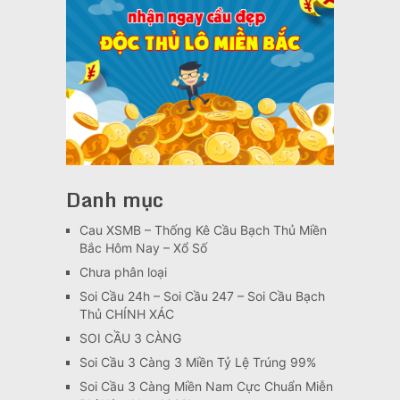
Danh mục
Cau XSMB – Thống Kê Cầu Bạch Thủ Miền
Bắc Hôm Nay – Xổ Số
Chưa phân loại
Soi Cầu 24h – Soi Cầu 247 – Soi Cầu Bạch
Thủ CHÍNH XÁC
SOI CẦU 3 CÀNG
Soi Cầu 3 Càng 3 Miền Tỷ Lệ Trúng 99%
Soi Cầu 3 Càng Miền Nam Cực Chuẩn Miễn