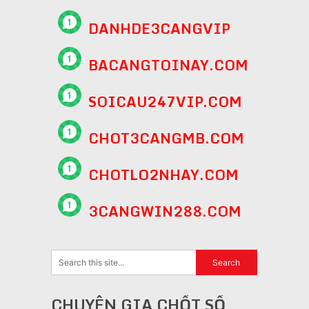
DANHDE3CANGVIP
BACANGTOINAY.COM
SOICAU247VIP.COM
CHOT3CANGMB.COM
CHOTLO2NHAY.COM
3CANGWIN288.COM
CHUYÊN GIA CHỐT SỐ