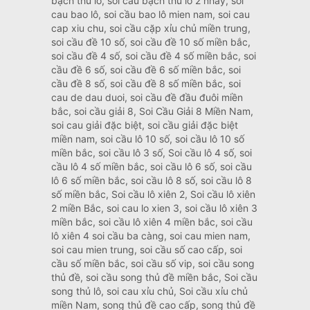
bạch thủ lô, soi cầu bạch thủ lô 2 nháy, soi
cau bao lô, soi cầu bao lô mien nam, soi cau
cap xiu chu, soi cầu cặp xỉu chủ miền trung,
soi cầu đề 10 số, soi cầu đề 10 số miền bắc,
soi cầu đề 4 số, soi cầu đề 4 số miền bắc, soi
cầu đề 6 số, soi cầu đề 6 số miền bắc, soi
cầu đề 8 số, soi cầu đề 8 số miền bắc, soi
cau de dau duoi, soi cầu đề đầu đuôi miền
bắc, soi cầu giải 8, Soi Cầu Giải 8 Miền Nam,
soi cau giải đặc biệt, soi cầu giải đặc biệt
miền nam, soi cầu lô 10 số, soi cầu lô 10 số
miền bắc, soi cầu lô 3 số, Soi cầu lô 4 số, soi
cầu lô 4 số miền bắc, soi cầu lô 6 số, soi cầu
lô 6 số miền bắc, soi cầu lô 8 số, soi cầu lô 8
số miền bắc, Soi cầu lô xiên 2, Soi cầu lô xiên
2 miền Bắc, soi cau lo xien 3, soi cầu lô xiên 3
miền bắc, soi cầu lô xiên 4 miền bắc, soi cầu
lô xiên 4 soi cầu ba càng, soi cau mien nam,
soi cau mien trung, soi cầu số cao cấp, soi
cầu số miền bắc, soi cầu số vip, soi cầu song
thủ đề, soi cầu song thủ đề miền bắc, Soi cầu
song thủ lô, soi cau xỉu chủ, Soi cầu xỉu chủ
miền Nam, song thủ đề cao cấp, song thủ đề