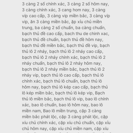
3 càng 2 số chính xác, 3 càng 2 số hôm nay,
3 càng chính xác, 3 cang hom nay, 3 càng
víp cao cấp, 3 càng vip miền bắc, 3 càng víp
vip, ăn 3 càng miền bắc, ặp xỉu chủ miền
trung, ba càng 2 số chuẩn, ba càng chuẩn,
bạch thủ đề cao cấp, bach thu de chinh xac,
bạch thủ đề chuẩn, bạch thủ đề hôm nay,
bạch thủ đề miền bắc, bạch thủ đề vip, bạch
thủ lô 2 nháy, bạch thủ lô 2 nháy cao cấp,
bạch thủ lô 2 nháy chính xác, bạch thủ lô 2
nháy chuẩn, bạch thủ lô 2 nháy hôm nay,
bạch thủ lô 2 nháy miền bắc, bạch thủ lô 2
nháy vip, bạch thủ lô cao cấp, bạch thủ lô
chính xác, bạch thủ lô chuẩn, bạch thủ lô
hôm nay, bạch thủ lô kép cao cấp, bạch thủ
lô kép miền bắc, bạch thủ lô kép vip, Bạch
thủ lô miền bắc, bạch thủ lô vip, bao lô chính
xác, bao lô chuẩn, bao lô hôm nay, bao lô
miền nam, Bao lô miền trung, cặp 3 càng
miền bắc phát lộc, cặp 3 càng phát lộc, cặp
xíu chủ chính xác, cặp xíu chủ chuẩn, cặp xỉu
chủ hôm nay, cặp xíu chủ miền nam, cặp xíu