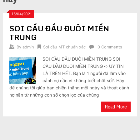
15/04/2021
SOI CẦU ĐẦU ĐUÔI MIỀN
TRUNG
By
admin
Soi cầu MT chuẩn xác
0 Comments
SOI CẦU ĐẦU ĐUÔI MIỀN TRUNG SOI
CẦU ĐẦU ĐUÔI MIỀN TRUNG ➪ UY TÍN
LÀ TRÊN HẾT. Bạn là 1 người đã lâm vào
cảnh nợ nần vì không biết chốt số?. Hãy
để chúng tôi giúp bạn chiến thắng mỗi ngày và thoát cảnh
nợ nần từ những con số chọn lọc của chúng
Read More