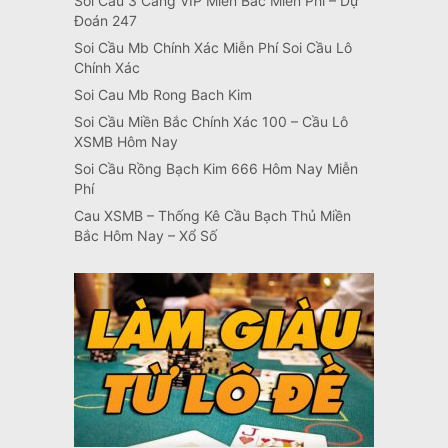
Soi Cầu 3 Càng VIP Miền Bắc Miễn Phí – Dự
Đoán 247
Soi Cầu Mb Chính Xác Miễn Phí Soi Cầu Lô
Chính Xác
Soi Cau Mb Rong Bach Kim
Soi Cầu Miền Bắc Chính Xác 100 – Cầu Lô
XSMB Hôm Nay
Soi Cầu Rồng Bạch Kim 666 Hôm Nay Miễn
Phí
Cau XSMB – Thống Kê Cầu Bạch Thủ Miền
Bắc Hôm Nay – Xổ Số