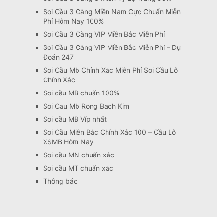
Soi Cầu 3 Càng Miền Nam Cực Chuẩn Miễn
Phí Hôm Nay 100%
Soi Cầu 3 Càng VIP Miền Bắc Miễn Phí
Soi Cầu 3 Càng VIP Miền Bắc Miễn Phí – Dự
Đoán 247
Soi Cầu Mb Chính Xác Miễn Phí Soi Cầu Lô
Chính Xác
Soi cầu MB chuẩn 100%
Soi Cau Mb Rong Bach Kim
Soi cầu MB Víp nhất
Soi Cầu Miền Bắc Chính Xác 100 – Cầu Lô
XSMB Hôm Nay
Soi cầu MN chuẩn xác
Soi cầu MT chuẩn xác
Thông báo