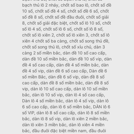
bạch thủ lô 2 nháy, chốt số bao lô, chốt số đề
10 số, chốt số đề 4 số, chốt số đề 6 số, chốt
số đề 8 số, chốt số đề đầu đuôi, chốt số giải
8, chốt số giải đặc biệt, chốt số lô 10 số, chốt
số lô 4 số, chốt số lô 6 số, chốt số lô 8 số,
chốt số lô xiên 2, chốt số lô xiên 3, chốt số lô
xiên 4 chốt số ba càng, chốt số song thủ đề,
chốt số song thủ lô, chốt số xỉu chủ, dàn 3
càng 2 số miền bắc, dàn đề 10 số cao cấp,
dàn đề 10 số miền bắc, dàn đề 10 số vip, dàn
đề 4 số cao cấp, dàn đề 4 số miền bắc, dàn
đề 4 số vip, dàn đề 6 số cao cấp, Dàn đề 6
số miền Bắc, dàn đề 6 số vip, dàn đề 8 số
cao cấp, dàn đề 8 số miền bắc, dàn đề 8 số
vip, dàn lô 10 số cao cấp, dàn lô 10 số miền
bắc, dàn lô 10 số vip, dàn lô 4 số cao cấp,
Dàn lô 4 số miền bắc, dàn lô 4 số vip, dàn lô
6 số cao cấp, dàn lô 6 số miền bắc, DÀN lô 6
số VIP, dàn lô 8 số cao cấp, dàn lô 8 số miền
bắc, dàn lô 8 số vip, dàn lô xiên 2 miền bắc,
dàn lô xiên 3 miền bắc, dàn lô xiên 4 miền
bắc, đầu đuôi đặc biệt miền nam, đầu đuôi