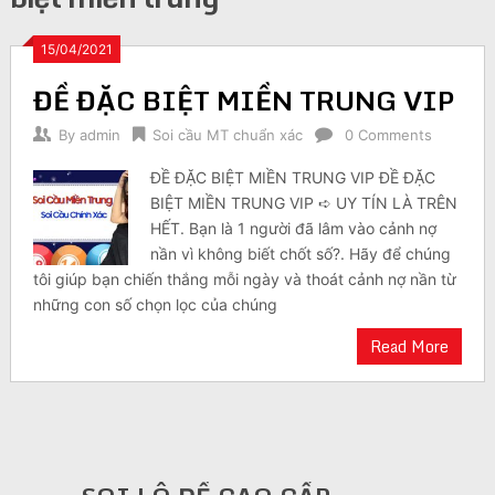
15/04/2021
ĐỀ ĐẶC BIỆT MIỀN TRUNG VIP
By
admin
Soi cầu MT chuẩn xác
0 Comments
ĐỀ ĐẶC BIỆT MIỀN TRUNG VIP ĐỀ ĐẶC
BIỆT MIỀN TRUNG VIP ➪ UY TÍN LÀ TRÊN
HẾT. Bạn là 1 người đã lâm vào cảnh nợ
nần vì không biết chốt số?. Hãy để chúng
tôi giúp bạn chiến thắng mỗi ngày và thoát cảnh nợ nần từ
những con số chọn lọc của chúng
Read More