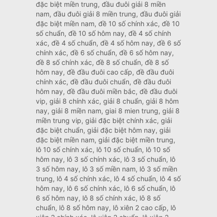
đặc biệt miền trung, đầu đuôi giải 8 miền
nam, đầu đuôi giải 8 miền trung, đầu đuôi giải
đặc biệt miền nam, đề 10 số chính xác, đề 10
số chuẩn, đề 10 số hôm nay, đề 4 số chính
xác, đề 4 số chuẩn, đề 4 số hôm nay, đề 6 số
chính xác, đề 6 số chuẩn, đề 6 số hôm nay,
đề 8 số chính xác, đề 8 số chuẩn, đề 8 số
hôm nay, đề đầu đuôi cao cấp, đề đầu đuôi
chính xác, đề đầu đuôi chuẩn, đề đầu đuôi
hôm nay, đề đầu đuôi miền bắc, đề đầu đuôi
vip, giải 8 chính xác, giải 8 chuẩn, giải 8 hôm
nay, giải 8 miền nam, giai 8 mien trung, giải 8
miền trung vip, giải đặc biệt chính xác, giải
đặc biệt chuẩn, giải đặc biệt hôm nay, giải
đặc biệt miền nam, giải đặc biệt miền trung,
lô 10 số chính xác, lô 10 số chuẩn, lô 10 số
hôm nay, lô 3 số chính xác, lô 3 số chuẩn, lô
3 số hôm nay, lô 3 số miền nam, lô 3 số miền
trung, lô 4 số chính xác, lô 4 số chuẩn, lô 4 số
hôm nay, lô 6 số chính xác, lô 6 số chuẩn, lô
6 số hôm nay, lô 8 số chính xác, lô 8 số
chuẩn, lô 8 số hôm nay, lô xiên 2 cao cấp, lô