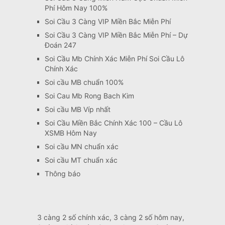
Phí Hôm Nay 100%
Soi Cầu 3 Càng VIP Miền Bắc Miễn Phí
Soi Cầu 3 Càng VIP Miền Bắc Miễn Phí – Dự
Đoán 247
Soi Cầu Mb Chính Xác Miễn Phí Soi Cầu Lô
Chính Xác
Soi cầu MB chuẩn 100%
Soi Cau Mb Rong Bach Kim
Soi cầu MB Víp nhất
Soi Cầu Miền Bắc Chính Xác 100 – Cầu Lô
XSMB Hôm Nay
Soi cầu MN chuẩn xác
Soi cầu MT chuẩn xác
Thông báo
3 càng 2 số chính xác, 3 càng 2 số hôm nay,