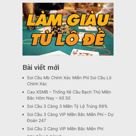
Bài viết mới
Soi Cầu Mb Chính Xác Miễn Phí Soi Cầu Lô
Chính Xác
Cau XSMB – Thống Kê Cầu Bạch Thủ Miền
Bắc Hôm Nay – Xổ Số
Soi Cầu 3 Càng 3 Miền Tỷ Lệ Trúng 99%
Soi Cầu 3 Càng VIP Miền Bắc Miễn Phí – Dự
Đoán 247
Soi Cầu 3 Càng VIP Miền Bắc Miễn Phí