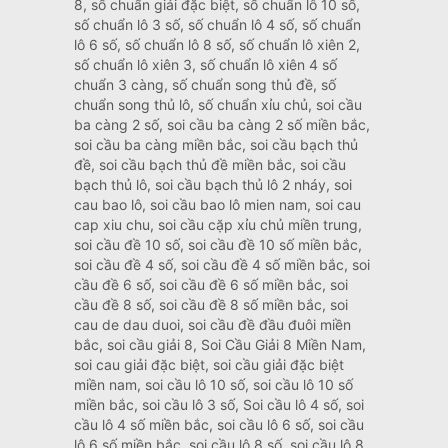
8, số chuẩn giải đặc biệt, số chuẩn lô 10 số,
số chuẩn lô 3 số, số chuẩn lô 4 số, số chuẩn
lô 6 số, số chuẩn lô 8 số, số chuẩn lô xiên 2,
số chuẩn lô xiên 3, số chuẩn lô xiên 4 số
chuẩn 3 càng, số chuẩn song thủ đề, số
chuẩn song thủ lô, số chuẩn xỉu chủ, soi cầu
ba càng 2 số, soi cầu ba càng 2 số miền bắc,
soi cầu ba càng miền bắc, soi cầu bạch thủ
đề, soi cầu bạch thủ đề miền bắc, soi cầu
bạch thủ lô, soi cầu bạch thủ lô 2 nháy, soi
cau bao lô, soi cầu bao lô mien nam, soi cau
cap xiu chu, soi cầu cặp xỉu chủ miền trung,
soi cầu đề 10 số, soi cầu đề 10 số miền bắc,
soi cầu đề 4 số, soi cầu đề 4 số miền bắc, soi
cầu đề 6 số, soi cầu đề 6 số miền bắc, soi
cầu đề 8 số, soi cầu đề 8 số miền bắc, soi
cau de dau duoi, soi cầu đề đầu đuôi miền
bắc, soi cầu giải 8, Soi Cầu Giải 8 Miền Nam,
soi cau giải đặc biệt, soi cầu giải đặc biệt
miền nam, soi cầu lô 10 số, soi cầu lô 10 số
miền bắc, soi cầu lô 3 số, Soi cầu lô 4 số, soi
cầu lô 4 số miền bắc, soi cầu lô 6 số, soi cầu
lô 6 số miền bắc, soi cầu lô 8 số, soi cầu lô 8