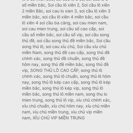
số miền bắc, Soi cầu lô xiên 2, Soi cầu lô xiên
2 miền Bắc, soi cau lo xien 3, soi cầu lô xiên 3
miền bắc, soi cầu lô xiên 4 miền bắc, soi cầu
lô xiên 4 soi cầu ba càng, soi cau mien nam,
soi cau mien trung, soi cầu số cao cấp, soi
cầu số miền bắc, soi cầu số vip, soi cầu song
thủ đề, soi cầu song thủ đề miền bắc, Soi cầu
song thủ lô, soi cau xỉu chủ, Soi cầu xỉu chủ
miền Nam, song thủ đề cao cấp, song thủ đề
chính xác, song thủ đề chuẩn, song thủ đề
hôm nay, song thủ đề miền bắc, song thủ đề
víp, SONG THỦ LÔ CAO CẤP, song thủ lô
chính xác, song thủ lô chuẩn, song thủ lô hôm
nay, song thủ lô kép cao cấp, song thủ lô kép
miền bắc, song thủ lô kép vip, song thủ lô
miền bắc, song thủ lô miền nam, song thu lo
mien trung, song thủ lô vip, xỉu chủ chính xác,
xỉu chủ chuẩn, xỉu chủ hôm nay, xíu chủ miền
nam, xíu chủ miền trung, xíu chủ vip miền
nam, XỈU CHỦ VIP MIỀN TRUNG