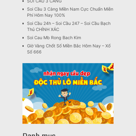
SOI CẦU 3 CÀNG
Soi Cầu 3 Càng Miền Nam Cực Chuẩn Miễn
Phí Hôm Nay 100%
Soi Cầu 24h – Soi Cầu 247 – Soi Cầu Bạch
Thủ CHÍNH XÁC
Soi Cau Mb Rong Bach Kim
Giờ Vàng Chốt Số Miền Bắc Hôm Nay – Xổ
Số 666
Danh mục