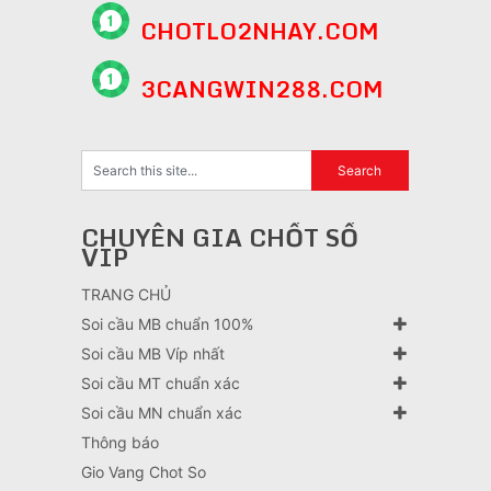
CHOTLO2NHAY.COM
3CANGWIN288.COM
CHUYÊN GIA CHỐT SỐ
VIP
TRANG CHỦ
Soi cầu MB chuẩn 100%
Soi cầu MB Víp nhất
Soi cầu MT chuẩn xác
Soi cầu MN chuẩn xác
Thông báo
Gio Vang Chot So