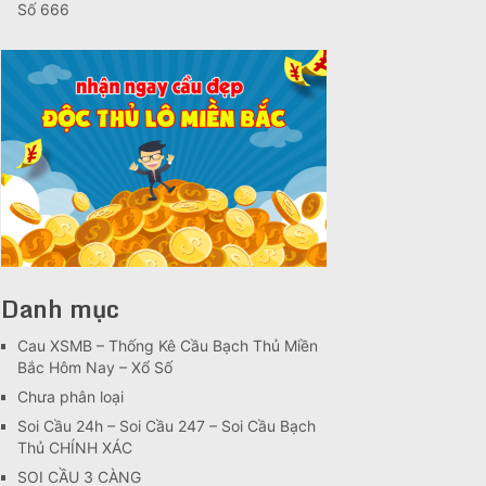
Số 666
Danh mục
Cau XSMB – Thống Kê Cầu Bạch Thủ Miền
Bắc Hôm Nay – Xổ Số
Chưa phân loại
Soi Cầu 24h – Soi Cầu 247 – Soi Cầu Bạch
Thủ CHÍNH XÁC
SOI CẦU 3 CÀNG