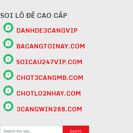
SOI LÔ ĐỀ CAO CẤP
DANHDE3CANGVIP
BACANGTOINAY.COM
SOICAU247VIP.COM
CHOT3CANGMB.COM
CHOTLO2NHAY.COM
3CANGWIN288.COM