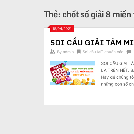
Thẻ:
chốt số giải 8 miền
15/04/2021
SOI CẦU GIẢI TÁM M
By
admin
Soi cầu MT chuẩn xác
SOI CẦU GIẢI T
LÀ TRÊN HẾT. Bạn
Hãy để chúng tôi
những con số ch