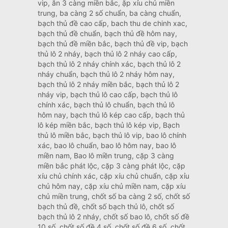
vip, ăn 3 càng miền bắc, ặp xỉu chủ miền
trung, ba càng 2 số chuẩn, ba càng chuẩn,
bạch thủ đề cao cấp, bach thu de chinh xac,
bạch thủ đề chuẩn, bạch thủ đề hôm nay,
bạch thủ đề miền bắc, bạch thủ đề vip, bạch
thủ lô 2 nháy, bạch thủ lô 2 nháy cao cấp,
bạch thủ lô 2 nháy chính xác, bạch thủ lô 2
nháy chuẩn, bạch thủ lô 2 nháy hôm nay,
bạch thủ lô 2 nháy miền bắc, bạch thủ lô 2
nháy vip, bạch thủ lô cao cấp, bạch thủ lô
chính xác, bạch thủ lô chuẩn, bạch thủ lô
hôm nay, bạch thủ lô kép cao cấp, bạch thủ
lô kép miền bắc, bạch thủ lô kép vip, Bạch
thủ lô miền bắc, bạch thủ lô vip, bao lô chính
xác, bao lô chuẩn, bao lô hôm nay, bao lô
miền nam, Bao lô miền trung, cặp 3 càng
miền bắc phát lộc, cặp 3 càng phát lộc, cặp
xíu chủ chính xác, cặp xíu chủ chuẩn, cặp xỉu
chủ hôm nay, cặp xíu chủ miền nam, cặp xíu
chủ miền trung, chốt số ba càng 2 số, chốt số
bạch thủ đề, chốt số bạch thủ lô, chốt số
bạch thủ lô 2 nháy, chốt số bao lô, chốt số đề
10 số, chốt số đề 4 số, chốt số đề 6 số, chốt