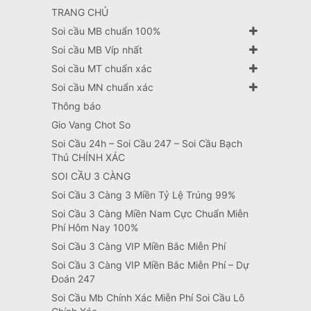
TRANG CHỦ
Soi cầu MB chuẩn 100%
Soi cầu MB Víp nhất
Soi cầu MT chuẩn xác
Soi cầu MN chuẩn xác
Thông báo
Gio Vang Chot So
Soi Cầu 24h – Soi Cầu 247 – Soi Cầu Bạch
Thủ CHÍNH XÁC
SOI CẦU 3 CÀNG
Soi Cầu 3 Càng 3 Miền Tỷ Lệ Trúng 99%
Soi Cầu 3 Càng Miền Nam Cực Chuẩn Miễn
Phí Hôm Nay 100%
Soi Cầu 3 Càng VIP Miền Bắc Miễn Phí
Soi Cầu 3 Càng VIP Miền Bắc Miễn Phí – Dự
Đoán 247
Soi Cầu Mb Chính Xác Miễn Phí Soi Cầu Lô