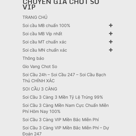
CHUYÊN GIA CHỐT SỐ
VIP
TRANG CHỦ
Soi cầu MB chuẩn 100%
Soi cầu MB Víp nhất
Soi cầu MT chuẩn xác
Soi cầu MN chuẩn xác
Thông báo
Gio Vang Chot So
Soi Cầu 24h – Soi Cầu 247 – Soi Cầu Bạch
Thủ CHÍNH XÁC
SOI CẦU 3 CÀNG
Soi Cầu 3 Càng 3 Miền Tỷ Lệ Trúng 99%
Soi Cầu 3 Càng Miền Nam Cực Chuẩn Miễn
Phí Hôm Nay 100%
Soi Cầu 3 Càng VIP Miền Bắc Miễn Phí
Soi Cầu 3 Càng VIP Miền Bắc Miễn Phí – Dự
Đoán 247