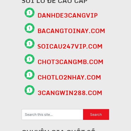
SOI LÔ ĐỀ CAO CẤP
DANHDE3CANGVIP
BACANGTOINAY.COM
SOICAU247VIP.COM
CHOT3CANGMB.COM
CHOTLO2NHAY.COM
3CANGWIN288.COM