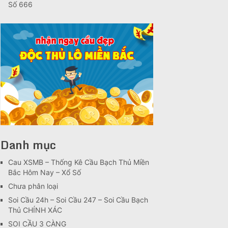
Số 666
Danh mục
Cau XSMB – Thống Kê Cầu Bạch Thủ Miền
Bắc Hôm Nay – Xổ Số
Chưa phân loại
Soi Cầu 24h – Soi Cầu 247 – Soi Cầu Bạch
Thủ CHÍNH XÁC
SOI CẦU 3 CÀNG