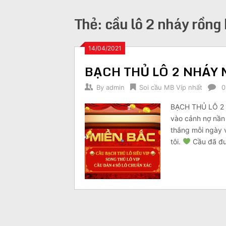
Thẻ:
cầu lô 2 nháy rồng
14/04/2021
BẠCH THỦ LÔ 2 NHÁY 
By
admin
Soi cầu MB Víp nhất
0
BẠCH THỦ LÔ 2 
vào cảnh nợ nần 
thắng mỗi ngày 
tôi.
Cầu đã đ