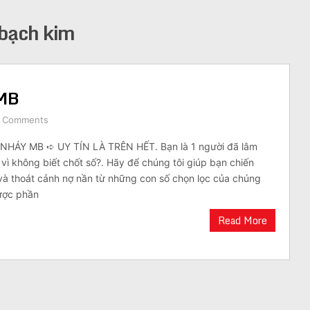
 bạch kim
MB
 Comments
NHÁY MB ➪ UY TÍN LÀ TRÊN HẾT. Bạn là 1 người đã lâm
vì không biết chốt số?. Hãy để chúng tôi giúp bạn chiến
và thoát cảnh nợ nần từ những con số chọn lọc của chúng
ược phần
Read More