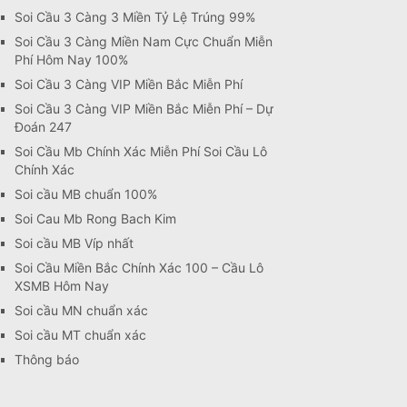
Soi Cầu 3 Càng 3 Miền Tỷ Lệ Trúng 99%
Soi Cầu 3 Càng Miền Nam Cực Chuẩn Miễn
Phí Hôm Nay 100%
Soi Cầu 3 Càng VIP Miền Bắc Miễn Phí
Soi Cầu 3 Càng VIP Miền Bắc Miễn Phí – Dự
Đoán 247
Soi Cầu Mb Chính Xác Miễn Phí Soi Cầu Lô
Chính Xác
Soi cầu MB chuẩn 100%
Soi Cau Mb Rong Bach Kim
Soi cầu MB Víp nhất
Soi Cầu Miền Bắc Chính Xác 100 – Cầu Lô
XSMB Hôm Nay
Soi cầu MN chuẩn xác
Soi cầu MT chuẩn xác
Thông báo