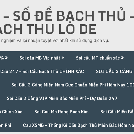
– SỐ ĐỀ BẠCH THỦ 
ACH THU LO DE
nghiệm và lợi nhuận tuyệt vời nhất khi sử dụng dịch vụ.
0%
Soi cầu MB Víp nhất
Soi cầu MT chuẩn xác
i Cầu 247 – Soi Cầu Bạch Thủ CHÍNH XÁC
SOI CẦU 3 CÀNG
Soi Cầu 3 Càng Miền Nam Cực Chuẩn Miễn Phí Hôm Nay 1
Soi Cầu 3 Càng VIP Miền Bắc Miễn Phí – Dự Đoán 247
ô Chính Xác
Soi Cau Mb Rong Bach Kim
Soi Cầu Miền B
n Phí
Cau XSMB – Thống Kê Cầu Bạch Thủ Miền Bắc Hôm Nay