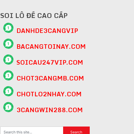
SOI LÔ ĐỀ CAO CẤP
DANHDE3CANGVIP
BACANGTOINAY.COM
SOICAU247VIP.COM
CHOT3CANGMB.COM
CHOTLO2NHAY.COM
3CANGWIN288.COM