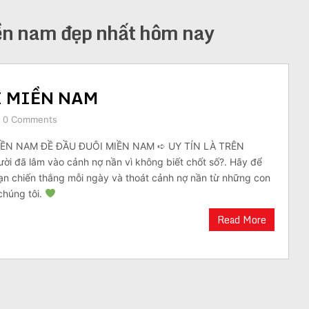
iền nam đẹp nhất hôm nay
I MIỀN NAM
0 Comments
IỀN NAM ĐỀ ĐẦU ĐUÔI MIỀN NAM ➪ UY TÍN LÀ TRÊN
ười đã lâm vào cảnh nợ nần vì không biết chốt số?. Hãy để
bạn chiến thắng mỗi ngày và thoát cảnh nợ nần từ những con
chúng tôi.
Read More