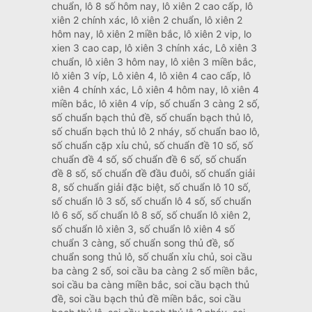
chuẩn, lô 8 số hôm nay, lô xiên 2 cao cấp, lô
xiên 2 chính xác, lô xiên 2 chuẩn, lô xiên 2
hôm nay, lô xiên 2 miền bắc, lô xiên 2 vip, lo
xien 3 cao cap, lô xiên 3 chính xác, Lô xiên 3
chuẩn, lô xiên 3 hôm nay, lô xiên 3 miền bắc,
lô xiên 3 víp, Lô xiên 4, lô xiên 4 cao cấp, lô
xiên 4 chính xác, Lô xiên 4 hôm nay, lô xiên 4
miền bắc, lô xiên 4 víp, số chuẩn 3 càng 2 số,
số chuẩn bạch thủ đề, số chuẩn bạch thủ lô,
số chuẩn bạch thủ lô 2 nháy, số chuẩn bao lô,
số chuẩn cặp xỉu chủ, số chuẩn đề 10 số, số
chuẩn đề 4 số, số chuẩn đề 6 số, số chuẩn
đề 8 số, số chuẩn đề đầu đuôi, số chuẩn giải
8, số chuẩn giải đặc biệt, số chuẩn lô 10 số,
số chuẩn lô 3 số, số chuẩn lô 4 số, số chuẩn
lô 6 số, số chuẩn lô 8 số, số chuẩn lô xiên 2,
số chuẩn lô xiên 3, số chuẩn lô xiên 4 số
chuẩn 3 càng, số chuẩn song thủ đề, số
chuẩn song thủ lô, số chuẩn xỉu chủ, soi cầu
ba càng 2 số, soi cầu ba càng 2 số miền bắc,
soi cầu ba càng miền bắc, soi cầu bạch thủ
đề, soi cầu bạch thủ đề miền bắc, soi cầu