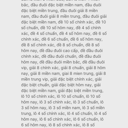
bắc, đầu đuôi đặc biệt miền nam, đầu đuôi
đặc biệt miền trung, đầu đuôi giải 8 miền
nam, đầu đuôi giải 8 miền trung, đầu đuôi giải
đặc biệt miền nam, đề 10 số chính xác, đề 10
số chuẩn, đề 10 số hôm nay, đề 4 số chính
xác, đề 4 số chuẩn, đề 4 số hôm nay, đề 6 số
chính xác, đề 6 số chuẩn, đề 6 số hôm nay,
đề 8 số chính xác, đề 8 số chuẩn, đề 8 số
hôm nay, đề đầu đuôi cao cấp, đề đầu đuôi
chính xác, đề đầu đuôi chuẩn, đề đầu đuôi
hôm nay, đề đầu đuôi miền bắc, đề đầu đuôi
vip, giải 8 chính xác, giải 8 chuẩn, giải 8 hôm
nay, giải 8 miền nam, giai 8 mien trung, giải 8
miền trung vip, giải đặc biệt chính xác, giải
đặc biệt chuẩn, giải đặc biệt hôm nay, giải
đặc biệt miền nam, giải đặc biệt miền trung,
lô 10 số chính xác, lô 10 số chuẩn, lô 10 số
hôm nay, lô 3 số chính xác, lô 3 số chuẩn, lô
3 số hôm nay, lô 3 số miền nam, lô 3 số miền
trung, lô 4 số chính xác, lô 4 số chuẩn, lô 4 số
hôm nay, lô 6 số chính xác, lô 6 số chuẩn, lô
6 số hôm nay, lô 8 số chính xác, lô 8 số