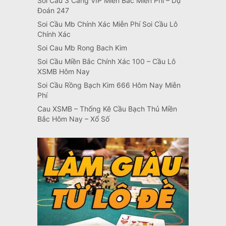
Soi Cầu 3 Càng VIP Miền Bắc Miễn Phí – Dự
Đoán 247
Soi Cầu Mb Chính Xác Miễn Phí Soi Cầu Lô
Chính Xác
Soi Cau Mb Rong Bach Kim
Soi Cầu Miền Bắc Chính Xác 100 – Cầu Lô
XSMB Hôm Nay
Soi Cầu Rồng Bạch Kim 666 Hôm Nay Miễn
Phí
Cau XSMB – Thống Kê Cầu Bạch Thủ Miền
Bắc Hôm Nay – Xổ Số