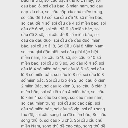
bạch thủ lô, soi cầu bạch thủ lô 2 nháy, soi
cau bao lô, soi cầu bao lô mien nam, soi cau
cap xiu chu, soi cầu cặp xỉu chủ miền trung,
soi cầu đề 10 số, soi cầu đề 10 số miền bắc,
soi cầu đề 4 số, soi cầu đề 4 số miền bắc, soi
cầu đề 6 số, soi cầu đề 6 số miền bắc, soi
cầu đề 8 số, soi cầu đề 8 số miền bắc, soi
cau de dau duoi, soi cầu đề đầu đuôi miền
bắc, soi cầu giải 8, Soi Cầu Giải 8 Miền Nam,
soi cau giải đặc biệt, soi cầu giải đặc biệt
miền nam, soi cầu lô 10 số, soi cầu lô 10 số
miền bắc, soi cầu lô 3 số, Soi cầu lô 4 số, soi
cầu lô 4 số miền bắc, soi cầu lô 6 số, soi cầu
lô 6 số miền bắc, soi cầu lô 8 số, soi cầu lô 8
số miền bắc, Soi cầu lô xiên 2, Soi cầu lô xiên
2 miền Bắc, soi cau lo xien 3, soi cầu lô xiên 3
miền bắc, soi cầu lô xiên 4 miền bắc, soi cầu
lô xiên 4 soi cầu ba càng, soi cau mien nam,
soi cau mien trung, soi cầu số cao cấp, soi
cầu số miền bắc, soi cầu số vip, soi cầu song
thủ đề, soi cầu song thủ đề miền bắc, Soi cầu
song thủ lô, soi cau xỉu chủ, Soi cầu xỉu chủ
miền Nam, song thủ đề cao cấp, song thủ đề