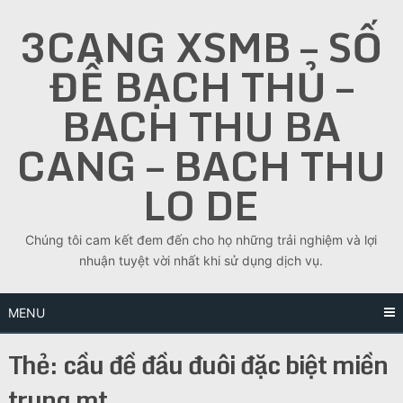
Skip
3CANG XSMB – SỐ
to
content
ĐỀ BẠCH THỦ –
BACH THU BA
CANG – BACH THU
LO DE
Chúng tôi cam kết đem đến cho họ những trải nghiệm và lợi
nhuận tuyệt vời nhất khi sử dụng dịch vụ.
MENU
Thẻ:
cầu đề đầu đuôi đặc biệt miền
trung mt