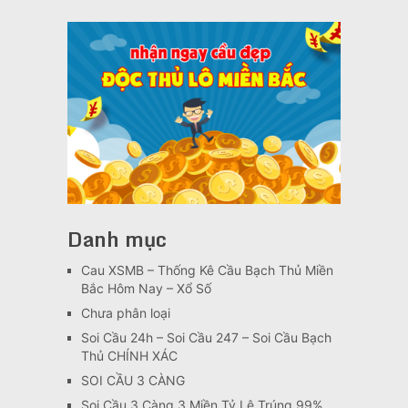
Danh mục
Cau XSMB – Thống Kê Cầu Bạch Thủ Miền
Bắc Hôm Nay – Xổ Số
Chưa phân loại
Soi Cầu 24h – Soi Cầu 247 – Soi Cầu Bạch
Thủ CHÍNH XÁC
SOI CẦU 3 CÀNG
Soi Cầu 3 Càng 3 Miền Tỷ Lệ Trúng 99%