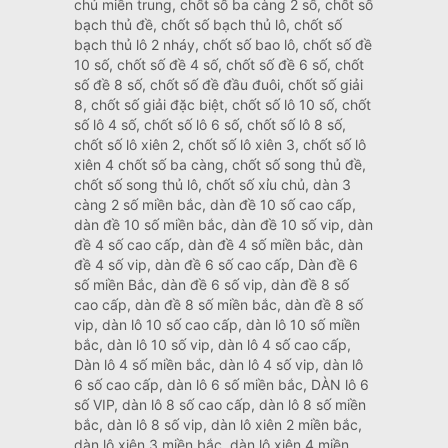
chủ miền trung, chốt số ba càng 2 số, chốt số
bạch thủ đề, chốt số bạch thủ lô, chốt số
bạch thủ lô 2 nháy, chốt số bao lô, chốt số đề
10 số, chốt số đề 4 số, chốt số đề 6 số, chốt
số đề 8 số, chốt số đề đầu đuôi, chốt số giải
8, chốt số giải đặc biệt, chốt số lô 10 số, chốt
số lô 4 số, chốt số lô 6 số, chốt số lô 8 số,
chốt số lô xiên 2, chốt số lô xiên 3, chốt số lô
xiên 4 chốt số ba càng, chốt số song thủ đề,
chốt số song thủ lô, chốt số xỉu chủ, dàn 3
càng 2 số miền bắc, dàn đề 10 số cao cấp,
dàn đề 10 số miền bắc, dàn đề 10 số vip, dàn
đề 4 số cao cấp, dàn đề 4 số miền bắc, dàn
đề 4 số vip, dàn đề 6 số cao cấp, Dàn đề 6
số miền Bắc, dàn đề 6 số vip, dàn đề 8 số
cao cấp, dàn đề 8 số miền bắc, dàn đề 8 số
vip, dàn lô 10 số cao cấp, dàn lô 10 số miền
bắc, dàn lô 10 số vip, dàn lô 4 số cao cấp,
Dàn lô 4 số miền bắc, dàn lô 4 số vip, dàn lô
6 số cao cấp, dàn lô 6 số miền bắc, DÀN lô 6
số VIP, dàn lô 8 số cao cấp, dàn lô 8 số miền
bắc, dàn lô 8 số vip, dàn lô xiên 2 miền bắc,
dàn lô xiên 3 miền bắc, dàn lô xiên 4 miền