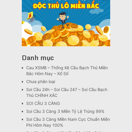
Danh mục
Cau XSMB – Thống Kê Cầu Bạch Thủ Miền
Bắc Hôm Nay – Xổ Số
Chưa phân loại
Soi Cầu 24h – Soi Cầu 247 – Soi Cầu Bạch
Thủ CHÍNH XÁC
SOI CẦU 3 CÀNG
Soi Cầu 3 Càng 3 Miền Tỷ Lệ Trúng 99%
Soi Cầu 3 Càng Miền Nam Cực Chuẩn Miễn
Phí Hôm Nay 100%