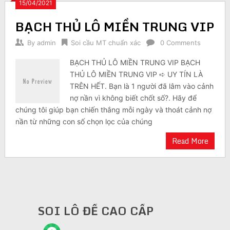
15/04/2021
BẠCH THỦ LÔ MIỀN TRUNG VIP
By
admin
Soi cầu MT chuẩn xác
0 Comments
BẠCH THỦ LÔ MIỀN TRUNG VIP BẠCH
THỦ LÔ MIỀN TRUNG VIP ➪ UY TÍN LÀ
TRÊN HẾT. Bạn là 1 người đã lâm vào cảnh
nợ nần vì không biết chốt số?. Hãy để
chúng tôi giúp bạn chiến thắng mỗi ngày và thoát cảnh nợ
nần từ những con số chọn lọc của chúng
Read More
SOI LÔ ĐỀ CAO CẤP