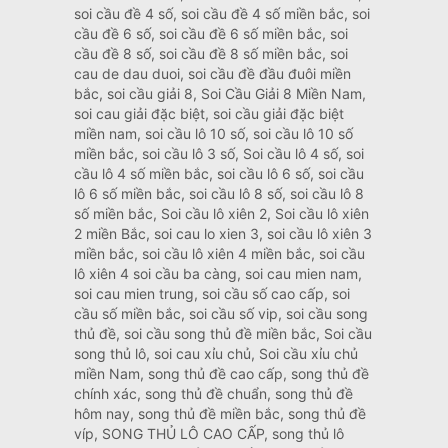
soi cầu đề 4 số, soi cầu đề 4 số miền bắc, soi
cầu đề 6 số, soi cầu đề 6 số miền bắc, soi
cầu đề 8 số, soi cầu đề 8 số miền bắc, soi
cau de dau duoi, soi cầu đề đầu đuôi miền
bắc, soi cầu giải 8, Soi Cầu Giải 8 Miền Nam,
soi cau giải đặc biệt, soi cầu giải đặc biệt
miền nam, soi cầu lô 10 số, soi cầu lô 10 số
miền bắc, soi cầu lô 3 số, Soi cầu lô 4 số, soi
cầu lô 4 số miền bắc, soi cầu lô 6 số, soi cầu
lô 6 số miền bắc, soi cầu lô 8 số, soi cầu lô 8
số miền bắc, Soi cầu lô xiên 2, Soi cầu lô xiên
2 miền Bắc, soi cau lo xien 3, soi cầu lô xiên 3
miền bắc, soi cầu lô xiên 4 miền bắc, soi cầu
lô xiên 4 soi cầu ba càng, soi cau mien nam,
soi cau mien trung, soi cầu số cao cấp, soi
cầu số miền bắc, soi cầu số vip, soi cầu song
thủ đề, soi cầu song thủ đề miền bắc, Soi cầu
song thủ lô, soi cau xỉu chủ, Soi cầu xỉu chủ
miền Nam, song thủ đề cao cấp, song thủ đề
chính xác, song thủ đề chuẩn, song thủ đề
hôm nay, song thủ đề miền bắc, song thủ đề
víp, SONG THỦ LÔ CAO CẤP, song thủ lô