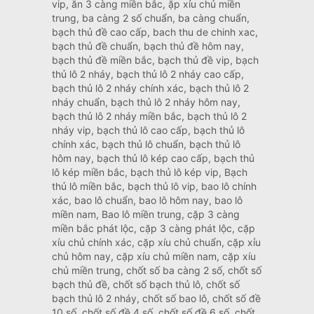
vip, ăn 3 càng miền bắc, ặp xỉu chủ miền
trung, ba càng 2 số chuẩn, ba càng chuẩn,
bạch thủ đề cao cấp, bach thu de chinh xac,
bạch thủ đề chuẩn, bạch thủ đề hôm nay,
bạch thủ đề miền bắc, bạch thủ đề vip, bạch
thủ lô 2 nháy, bạch thủ lô 2 nháy cao cấp,
bạch thủ lô 2 nháy chính xác, bạch thủ lô 2
nháy chuẩn, bạch thủ lô 2 nháy hôm nay,
bạch thủ lô 2 nháy miền bắc, bạch thủ lô 2
nháy vip, bạch thủ lô cao cấp, bạch thủ lô
chính xác, bạch thủ lô chuẩn, bạch thủ lô
hôm nay, bạch thủ lô kép cao cấp, bạch thủ
lô kép miền bắc, bạch thủ lô kép vip, Bạch
thủ lô miền bắc, bạch thủ lô vip, bao lô chính
xác, bao lô chuẩn, bao lô hôm nay, bao lô
miền nam, Bao lô miền trung, cặp 3 càng
miền bắc phát lộc, cặp 3 càng phát lộc, cặp
xíu chủ chính xác, cặp xíu chủ chuẩn, cặp xỉu
chủ hôm nay, cặp xíu chủ miền nam, cặp xíu
chủ miền trung, chốt số ba càng 2 số, chốt số
bạch thủ đề, chốt số bạch thủ lô, chốt số
bạch thủ lô 2 nháy, chốt số bao lô, chốt số đề
10 số, chốt số đề 4 số, chốt số đề 6 số, chốt