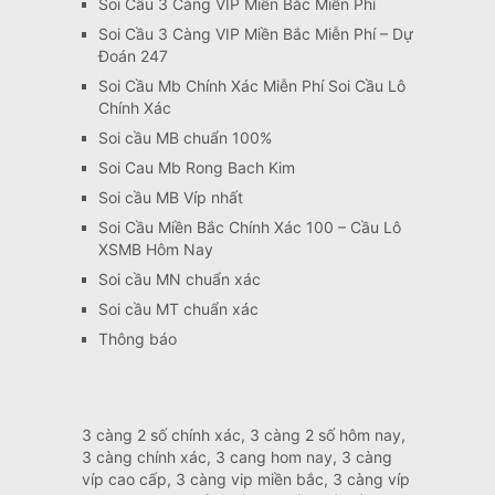
Soi Cầu 3 Càng VIP Miền Bắc Miễn Phí
Soi Cầu 3 Càng VIP Miền Bắc Miễn Phí – Dự
Đoán 247
Soi Cầu Mb Chính Xác Miễn Phí Soi Cầu Lô
Chính Xác
Soi cầu MB chuẩn 100%
Soi Cau Mb Rong Bach Kim
Soi cầu MB Víp nhất
Soi Cầu Miền Bắc Chính Xác 100 – Cầu Lô
XSMB Hôm Nay
Soi cầu MN chuẩn xác
Soi cầu MT chuẩn xác
Thông báo
3 càng 2 số chính xác, 3 càng 2 số hôm nay,
3 càng chính xác, 3 cang hom nay, 3 càng
víp cao cấp, 3 càng vip miền bắc, 3 càng víp