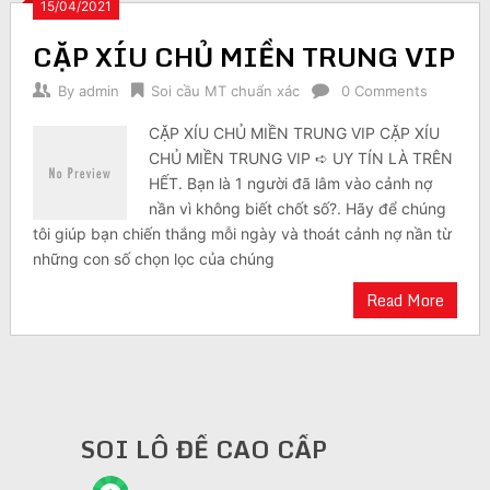
15/04/2021
CẶP XÍU CHỦ MIỀN TRUNG VIP
By
admin
Soi cầu MT chuẩn xác
0 Comments
CẶP XÍU CHỦ MIỀN TRUNG VIP CẶP XÍU
CHỦ MIỀN TRUNG VIP ➪ UY TÍN LÀ TRÊN
HẾT. Bạn là 1 người đã lâm vào cảnh nợ
nần vì không biết chốt số?. Hãy để chúng
tôi giúp bạn chiến thắng mỗi ngày và thoát cảnh nợ nần từ
những con số chọn lọc của chúng
Read More
SOI LÔ ĐỀ CAO CẤP