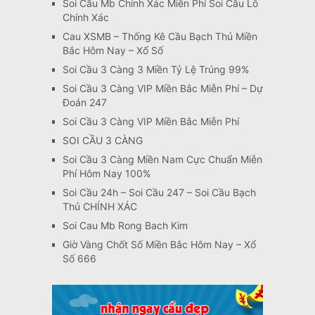
Soi Cầu Mb Chính Xác Miễn Phí Soi Cầu Lô
Chính Xác
Cau XSMB – Thống Kê Cầu Bạch Thủ Miền
Bắc Hôm Nay – Xổ Số
Soi Cầu 3 Càng 3 Miền Tỷ Lệ Trúng 99%
Soi Cầu 3 Càng VIP Miền Bắc Miễn Phí – Dự
Đoán 247
Soi Cầu 3 Càng VIP Miền Bắc Miễn Phí
SOI CẦU 3 CÀNG
Soi Cầu 3 Càng Miền Nam Cực Chuẩn Miễn
Phí Hôm Nay 100%
Soi Cầu 24h – Soi Cầu 247 – Soi Cầu Bạch
Thủ CHÍNH XÁC
Soi Cau Mb Rong Bach Kim
Giờ Vàng Chốt Số Miền Bắc Hôm Nay – Xổ
Số 666