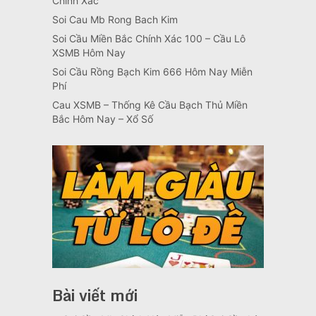
Chính Xác
Soi Cau Mb Rong Bach Kim
Soi Cầu Miền Bắc Chính Xác 100 – Cầu Lô
XSMB Hôm Nay
Soi Cầu Rồng Bạch Kim 666 Hôm Nay Miễn
Phí
Cau XSMB – Thống Kê Cầu Bạch Thủ Miền
Bắc Hôm Nay – Xổ Số
Bài viết mới