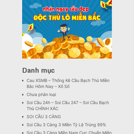
Danh mục
Cau XSMB – Thống Kê Cầu Bạch Thủ Miền
Bắc Hôm Nay – Xổ Số
Chưa phân loại
Soi Cầu 24h – Soi Cầu 247 – Soi Cầu Bạch
Thủ CHÍNH XÁC
SOI CẦU 3 CÀNG
Soi Cầu 3 Càng 3 Miền Tỷ Lệ Trúng 99%
Soi Cầu 3 Càng Miền Nam Cực Chuẩn Miễn