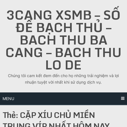
Skip
3CANG XSMB – SỐ
to
content
ĐỀ BẠCH THỦ –
BACH THU BA
CANG – BACH THU
LO DE
Chúng tôi cam kết đem đến cho họ những trải nghiệm và lợi
nhuận tuyệt vời nhất khi sử dụng dịch vụ.
MENU
Thẻ:
CẶP XÍU CHỦ MIỀN
TRUNG VÍP NHẤT HÔM NAY