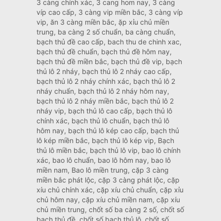
3 càng chính xác, 3 cang hom nay, 3 càng
víp cao cấp, 3 càng vip miền bắc, 3 càng víp
vip, ăn 3 càng miền bắc, ặp xỉu chủ miền
trung, ba càng 2 số chuẩn, ba càng chuẩn,
bạch thủ đề cao cấp, bach thu de chinh xac,
bạch thủ đề chuẩn, bạch thủ đề hôm nay,
bạch thủ đề miền bắc, bạch thủ đề vip, bạch
thủ lô 2 nháy, bạch thủ lô 2 nháy cao cấp,
bạch thủ lô 2 nháy chính xác, bạch thủ lô 2
nháy chuẩn, bạch thủ lô 2 nháy hôm nay,
bạch thủ lô 2 nháy miền bắc, bạch thủ lô 2
nháy vip, bạch thủ lô cao cấp, bạch thủ lô
chính xác, bạch thủ lô chuẩn, bạch thủ lô
hôm nay, bạch thủ lô kép cao cấp, bạch thủ
lô kép miền bắc, bạch thủ lô kép vip, Bạch
thủ lô miền bắc, bạch thủ lô vip, bao lô chính
xác, bao lô chuẩn, bao lô hôm nay, bao lô
miền nam, Bao lô miền trung, cặp 3 càng
miền bắc phát lộc, cặp 3 càng phát lộc, cặp
xíu chủ chính xác, cặp xíu chủ chuẩn, cặp xỉu
chủ hôm nay, cặp xíu chủ miền nam, cặp xíu
chủ miền trung, chốt số ba càng 2 số, chốt số
bạch thủ đề, chốt số bạch thủ lô, chốt số