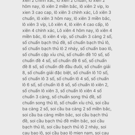
xiên 2 chính xác, lô xiên 2 chuẩn, lô xiên 2
hôm nay, lô xiên 2 miền bắc, lô xiên 2 vip, lo
xien 3 cao cap, lô xiên 3 chính xác, Lô xiên 3
chuẩn, lô xiên 3 hôm nay, lô xiên 3 miền bắc,
lô xiên 3 víp, Lô xiên 4, lô xiên 4 cao cấp, lô
xiên 4 chính xác, Lô xiên 4 hôm nay, lô xiên 4
miền bắc, lô xiên 4 víp, số chuẩn 3 càng 2 số,
số chuẩn bạch thủ đề, số chuẩn bạch thủ lô,
số chuẩn bạch thủ lô 2 nháy, số chuẩn bao lô,
số chuẩn cặp xỉu chủ, số chuẩn đề 10 số, số
chuẩn đề 4 số, số chuẩn đề 6 số, số chuẩn
đề 8 số, số chuẩn đề đầu đuôi, số chuẩn giải
8, số chuẩn giải đặc biệt, số chuẩn lô 10 số,
số chuẩn lô 3 số, số chuẩn lô 4 số, số chuẩn
lô 6 số, số chuẩn lô 8 số, số chuẩn lô xiên 2,
số chuẩn lô xiên 3, số chuẩn lô xiên 4 số
chuẩn 3 càng, số chuẩn song thủ đề, số
chuẩn song thủ lô, số chuẩn xỉu chủ, soi cầu
ba càng 2 số, soi cầu ba càng 2 số miền bắc,
soi cầu ba càng miền bắc, soi cầu bạch thủ
đề, soi cầu bạch thủ đề miền bắc, soi cầu
bạch thủ lô, soi cầu bạch thủ lô 2 nháy, soi
cau bao lô, soi cầu bao lô mien nam, soi cau