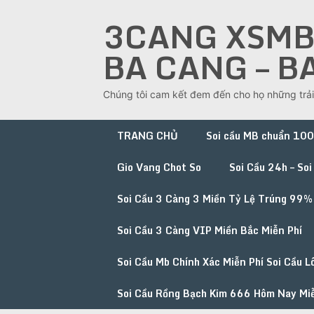
Skip
3CANG XSMB 
to
content
BA CANG – B
Chúng tôi cam kết đem đến cho họ những trải 
TRANG CHỦ
Soi cầu MB chuẩn 10
Gio Vang Chot So
Soi Cầu 24h – So
Soi Cầu 3 Càng 3 Miền Tỷ Lệ Trúng 99%
Soi Cầu 3 Càng VIP Miền Bắc Miễn Phí
Soi Cầu Mb Chính Xác Miễn Phí Soi Cầu L
Soi Cầu Rồng Bạch Kim 666 Hôm Nay Miễ