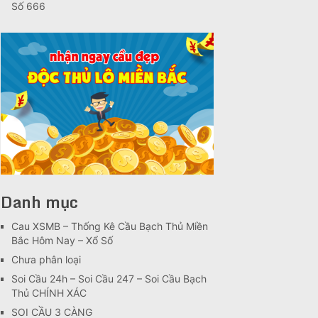
Số 666
Danh mục
Cau XSMB – Thống Kê Cầu Bạch Thủ Miền
Bắc Hôm Nay – Xổ Số
Chưa phân loại
Soi Cầu 24h – Soi Cầu 247 – Soi Cầu Bạch
Thủ CHÍNH XÁC
SOI CẦU 3 CÀNG