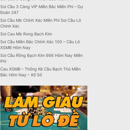
Soi Cầu 3 Càng VIP Miền Bắc Miễn Phí – Dự
Đoán 247
Soi Cầu Mb Chính Xác Miễn Phí Soi Cầu Lô
Chính Xác
Soi Cau Mb Rong Bach Kim
Soi Cầu Miền Bắc Chính Xác 100 – Cầu Lô
XSMB Hôm Nay
Soi Cầu Rồng Bạch Kim 666 Hôm Nay Miễn
Phí
Cau XSMB – Thống Kê Cầu Bạch Thủ Miền
Bắc Hôm Nay – Xổ Số