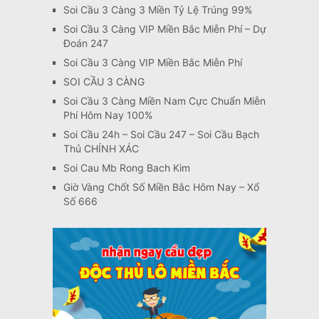
Soi Cầu 3 Càng 3 Miền Tỷ Lệ Trúng 99%
Soi Cầu 3 Càng VIP Miền Bắc Miễn Phí – Dự
Đoán 247
Soi Cầu 3 Càng VIP Miền Bắc Miễn Phí
SOI CẦU 3 CÀNG
Soi Cầu 3 Càng Miền Nam Cực Chuẩn Miễn
Phí Hôm Nay 100%
Soi Cầu 24h – Soi Cầu 247 – Soi Cầu Bạch
Thủ CHÍNH XÁC
Soi Cau Mb Rong Bach Kim
Giờ Vàng Chốt Số Miền Bắc Hôm Nay – Xổ
Số 666