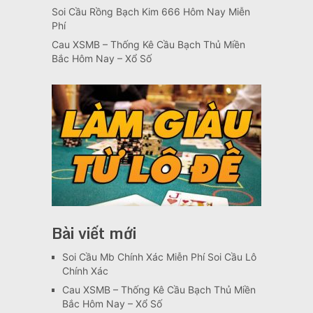
Soi Cầu Rồng Bạch Kim 666 Hôm Nay Miễn
Phí
Cau XSMB – Thống Kê Cầu Bạch Thủ Miền
Bắc Hôm Nay – Xổ Số
Bài viết mới
Soi Cầu Mb Chính Xác Miễn Phí Soi Cầu Lô
Chính Xác
Cau XSMB – Thống Kê Cầu Bạch Thủ Miền
Bắc Hôm Nay – Xổ Số