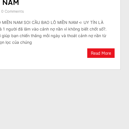
N NAM
0 Comments
Ô MIỀN NAM SOI CẦU BAO LÔ MIỀN NAM ➪ UY TÍN LÀ
 1 người đã lâm vào cảnh nợ nần vì không biết chốt số?.
 giúp bạn chiến thắng mỗi ngày và thoát cảnh nợ nần từ
ọn lọc của chúng
Read More