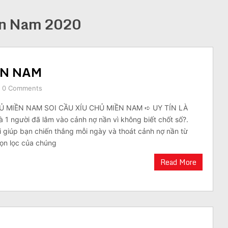
iền Nam 2020
ỀN NAM
0 Comments
Ủ MIỀN NAM SOI CẦU XÍU CHỦ MIỀN NAM ➪ UY TÍN LÀ
 1 người đã lâm vào cảnh nợ nần vì không biết chốt số?.
 giúp bạn chiến thắng mỗi ngày và thoát cảnh nợ nần từ
ọn lọc của chúng
Read More