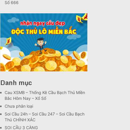
Số 666
Danh mục
Cau XSMB – Thống Kê Cầu Bạch Thủ Miền
Bắc Hôm Nay – Xổ Số
Chưa phân loại
Soi Cầu 24h – Soi Cầu 247 – Soi Cầu Bạch
Thủ CHÍNH XÁC
SOI CẦU 3 CÀNG