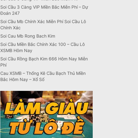
Soi Cầu 3 Càng VIP Miền Bắc Miễn Phí – Dự
Đoán 247
Soi Cầu Mb Chính Xác Miễn Phí Soi Cầu Lô
Chính Xác
Soi Cau Mb Rong Bach Kim
Soi Cầu Miền Bắc Chính Xác 100 – Cầu Lô
XSMB Hôm Nay
Soi Cầu Rồng Bạch Kim 666 Hôm Nay Miễn
Phí
Cau XSMB – Thống Kê Cầu Bạch Thủ Miền
Bắc Hôm Nay – Xổ Số