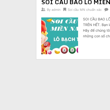
SOI CẦU BAO LÔ MIỀ
By
admin
Soi cầu MN chuẩn xác
SOI CẦU BAO L
TRÊN HẾT. Bạn là
Hãy để chúng tôi
những con số ch