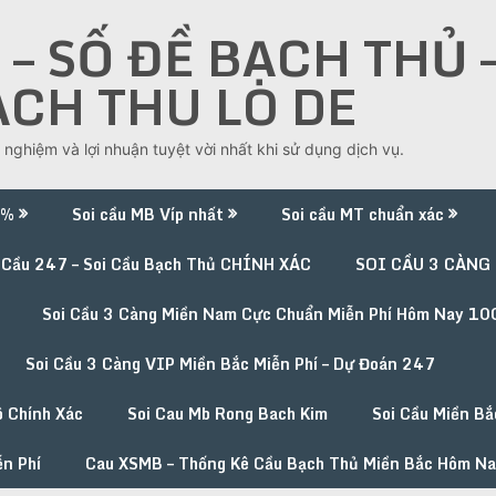
– SỐ ĐỀ BẠCH THỦ 
ACH THU LO DE
nghiệm và lợi nhuận tuyệt vời nhất khi sử dụng dịch vụ.
0%
Soi cầu MB Víp nhất
Soi cầu MT chuẩn xác
i Cầu 247 – Soi Cầu Bạch Thủ CHÍNH XÁC
SOI CẦU 3 CÀNG
Soi Cầu 3 Càng Miền Nam Cực Chuẩn Miễn Phí Hôm Nay 1
Soi Cầu 3 Càng VIP Miền Bắc Miễn Phí – Dự Đoán 247
ô Chính Xác
Soi Cau Mb Rong Bach Kim
Soi Cầu Miền B
n Phí
Cau XSMB – Thống Kê Cầu Bạch Thủ Miền Bắc Hôm Nay