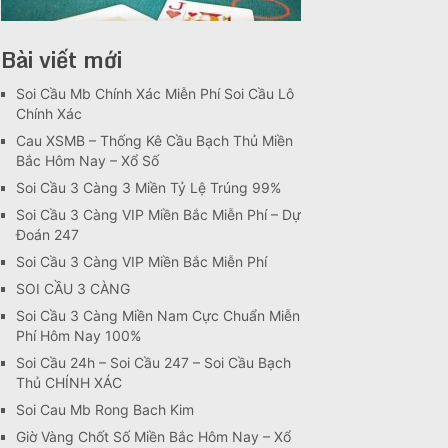
Bài viết mới
Soi Cầu Mb Chính Xác Miễn Phí Soi Cầu Lô
Chính Xác
Cau XSMB – Thống Kê Cầu Bạch Thủ Miền
Bắc Hôm Nay – Xổ Số
Soi Cầu 3 Càng 3 Miền Tỷ Lệ Trúng 99%
Soi Cầu 3 Càng VIP Miền Bắc Miễn Phí – Dự
Đoán 247
Soi Cầu 3 Càng VIP Miền Bắc Miễn Phí
SOI CẦU 3 CÀNG
Soi Cầu 3 Càng Miền Nam Cực Chuẩn Miễn
Phí Hôm Nay 100%
Soi Cầu 24h – Soi Cầu 247 – Soi Cầu Bạch
Thủ CHÍNH XÁC
Soi Cau Mb Rong Bach Kim
Giờ Vàng Chốt Số Miền Bắc Hôm Nay – Xổ