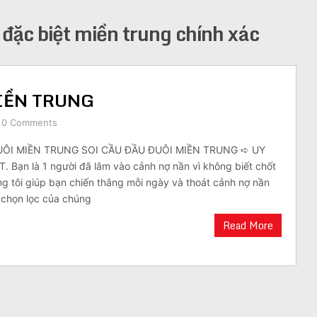
 đặc biệt miền trung chính xác
IỀN TRUNG
0 Comments
UÔI MIỀN TRUNG SOI CẦU ĐẦU ĐUÔI MIỀN TRUNG ➪ UY
 Bạn là 1 người đã lâm vào cảnh nợ nần vì không biết chốt
g tôi giúp bạn chiến thắng mỗi ngày và thoát cảnh nợ nần
 chọn lọc của chúng
Read More